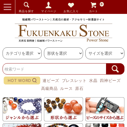
0
商品を探す
マイページ
お気に入り
カート
福縁閣パワーストーン｜天然石の連材・アクセサリー卸通販サイト
HOT WORD
連ビーズ
ブレスレット
水晶
四神ビーズ
高級商品
ルース
原石