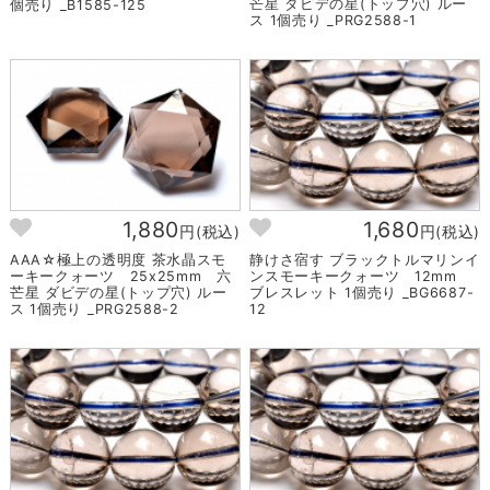
芒星 ダビデの星(トップ穴) ルー
個売り _B1585-125
ス 1個売り _PRG2588-1
1,880
1,680
円(税込)
円(税込)
AAA☆極上の透明度 茶水晶スモ
静けさ宿す ブラックトルマリンイ
ーキークォーツ 25x25mm 六
ンスモーキークォーツ 12mm
芒星 ダビデの星(トップ穴) ルー
ブレスレット 1個売り _BG6687-
ス 1個売り _PRG2588-2
12