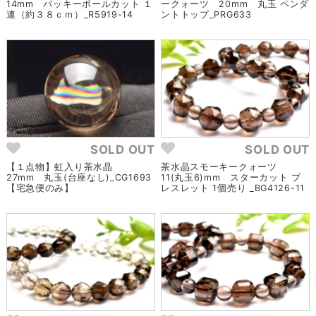
14mm バッキーボールカット １
ークォーツ 20mm 丸玉 ペンダ
連（約３８ｃｍ）_R5919-14
ントトップ_PRG633
SOLD OUT
SOLD OUT
【１点物】虹入り茶水晶
茶水晶スモーキークォーツ
27mm 丸玉(台座なし)_CG1693
11(丸玉6)mm スターカット ブ
【宅急便のみ】
レスレット 1個売り _BG4126-11