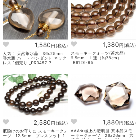
1,380
1,580
円(税込)
円(税込)
スモーキークォーツ(茶水晶)
人気！ 天然茶水晶 36x25mm
6.5mm １連（約38cm）
香水瓶 ハート ペンダント ネック
_R6126-65
レス 1個売り _PR3457-7
1,880
2,580
円(税込)
円(税込)
AAA☆極上の透明度 茶水晶スモ
厄除けのお守りに スモーキークォ
ーキークォーツ 26x26mm 六
ーツ 12.5mm ブレスレット 1