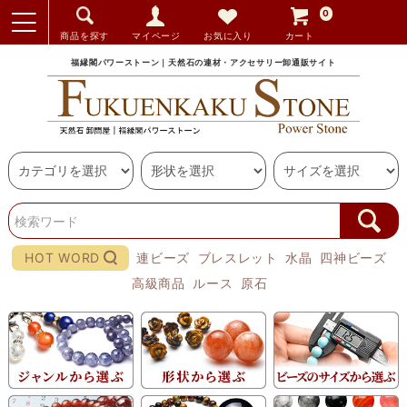
0
商品を探す
マイページ
お気に入り
カート
福縁閣パワーストーン｜天然石の連材・アクセサリー卸通販サイト
HOT WORD
連ビーズ
ブレスレット
水晶
四神ビーズ
高級商品
ルース
原石