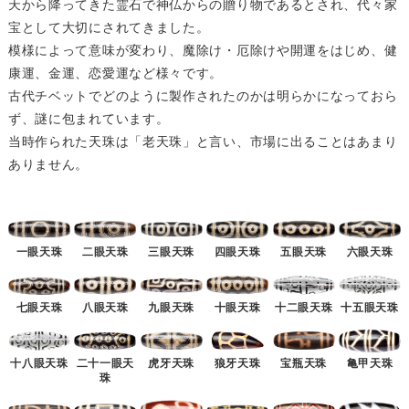
天から降ってきた霊石で神仏からの贈り物であるとされ、代々家
宝として大切にされてきました。
模様によって意味が変わり、魔除け・厄除けや開運をはじめ、健
康運、金運、恋愛運など様々です。
古代チベットでどのように製作されたのかは明らかになっておら
ず、謎に包まれています。
当時作られた天珠は「老天珠」と言い、市場に出ることはあまり
ありません。
一眼天珠
二眼天珠
三眼天珠
四眼天珠
五眼天珠
六眼天珠
七眼天珠
八眼天珠
九眼天珠
十眼天珠
十二眼天珠
十五眼天珠
十八眼天珠
二十一眼天
虎牙天珠
狼牙天珠
宝瓶天珠
亀甲天珠
珠