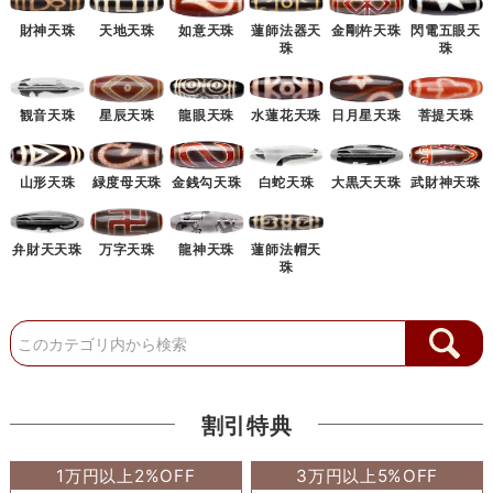
財神天珠
天地天珠
如意天珠
蓮師法器天
金剛杵天珠
閃電五眼天
珠
珠
観音天珠
星辰天珠
龍眼天珠
水蓮花天珠
日月星天珠
菩提天珠
山形天珠
緑度母天珠
金銭勾天珠
白蛇天珠
大黒天天珠
武財神天珠
弁財天天珠
万字天珠
龍神天珠
蓮師法帽天
珠
割引特典
1万円以上2%OFF
3万円以上5%OFF