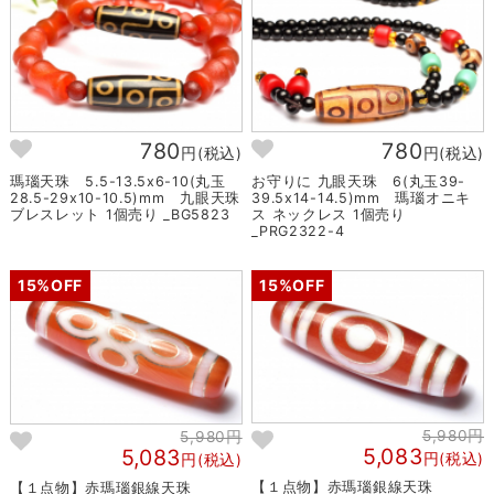
780
780
円(税込)
円(税込)
瑪瑙天珠 5.5-13.5x6-10(丸玉
お守りに 九眼天珠 6(丸玉39-
28.5-29x10-10.5)mm 九眼天珠
39.5x14-14.5)mm 瑪瑙オニキ
ブレスレット 1個売り _BG5823
ス ネックレス 1個売り
_PRG2322-4
15%OFF
15%OFF
5,980円
5,980円
5,083
5,083
円(税込)
円(税込)
【１点物】赤瑪瑙銀線天珠
【１点物】赤瑪瑙銀線天珠