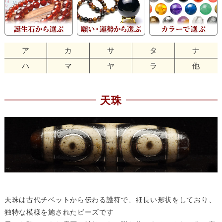
ア
カ
サ
タ
ナ
ハ
マ
ヤ
ラ
他
天珠
天珠は古代チベットから伝わる護符で、細長い形状をしており、
独特な模様を施されたビーズです