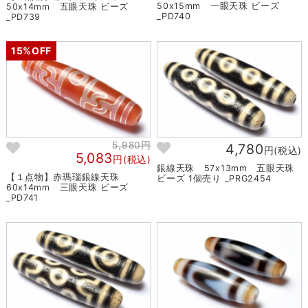
50x15mm 一眼天珠 ビーズ
50x14mm 五眼天珠 ビーズ
_PD740
_PD739
15%OFF
5,980円
4,780
円(税込)
5,083
円(税込)
銀線天珠 57x13mm 五眼天珠
【１点物】赤瑪瑙銀線天珠
ビーズ 1個売り _PRG2454
60x14mm 三眼天珠 ビーズ
_PD741