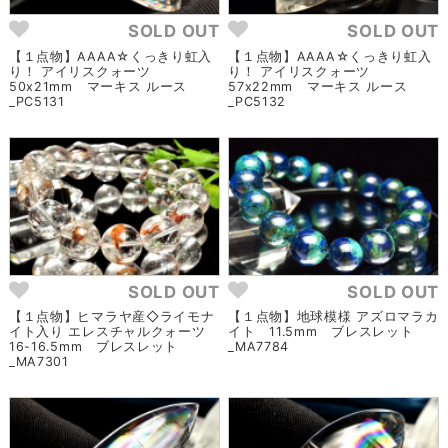
SOLD OUT
SOLD OUT
【１点物】AAAA☆くっきり虹入
【１点物】AAAA☆くっきり虹入
り！ アイリスクォーツ
り！ アイリスクォーツ
50x21mm マーキス ルース
57x22mm マーキス ルース
_PC5131
_PC5132
SOLD OUT
SOLD OUT
【１点物】ヒマラヤ産◇ライモナ
【１点物】地球模様 アズロマラカ
イト入り エレスチャルクォーツ
イト 11.5mm ブレスレット
16-16.5mm ブレスレット
_MA7784
_MA7301