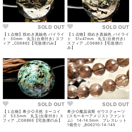
SOLD OUT
SOLD OUT
【１点物】煌めき真鍮色 パイライ
【１点物】煌めき真鍮色 パイライ
ト 50mm 丸玉(台座付き) スフ
ト 51x47mm 丸玉(台座付き)
ィア _CG6862【宅急便のみ】
スフィア _CG6863【宅急便の
み】
SOLD OUT
SOLD OUT
【１点物】希少◇天然 ターコイ
希少◇魔晶宙斯 ゼウスクォーツ
ズ 53.5mm 丸玉(台座付き) ス
(スモーキーアメジストファント
フィア _CG6866【宅急便のみ】
ム) 14-14.5mm ブレスレット
1個売り _BG6210-14-145