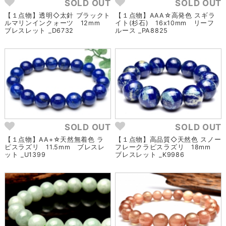
SOLD OUT
SOLD OUT
【１点物】透明◇太針 ブラックト
【１点物】AAA☆高発色 スギラ
ルマリンインクォーツ 12mm
イト(杉石) 16x10mm リーフ
ブレスレット _D6732
ルース _PA8825
SOLD OUT
SOLD OUT
【１点物】AA+☆天然無着色 ラ
【１点物】高品質◇天然色 スノー
ピスラズリ 11.5mm ブレスレ
フレークラピスラズリ 18mm
ット _U1399
ブレスレット _K9986