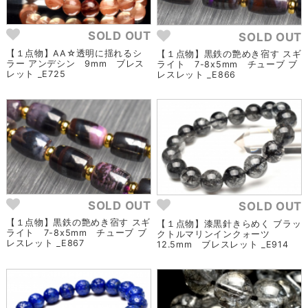
SOLD OUT
SOLD OUT
【１点物】AA☆透明に揺れるシ
【１点物】黒鉄の艶めき宿す スギ
ラー アンデシン 9mm ブレス
ライト 7-8x5mm チューブ ブ
レット _E725
レスレット _E866
SOLD OUT
SOLD OUT
【１点物】黒鉄の艶めき宿す スギ
【１点物】漆黒針きらめく ブラッ
ライト 7-8x5mm チューブ ブ
クトルマリンインクォーツ
レスレット _E867
12.5mm ブレスレット _E914