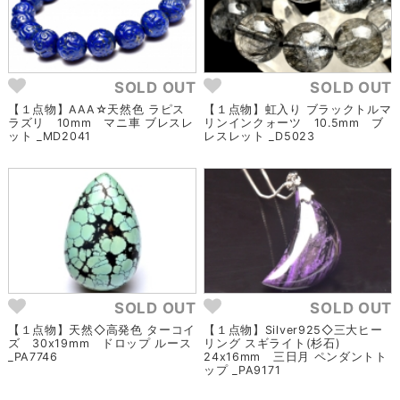
SOLD OUT
SOLD OUT
【１点物】AAA☆天然色 ラピス
【１点物】虹入り ブラックトルマ
ラズリ 10mm マニ車 ブレスレ
リンインクォーツ 10.5mm ブ
ット _MD2041
レスレット _D5023
SOLD OUT
SOLD OUT
【１点物】天然◇高発色 ターコイ
【１点物】Silver925◇三大ヒー
ズ 30x19mm ドロップ ルース
リング スギライト(杉石)
_PA7746
24x16mm 三日月 ペンダントト
ップ _PA9171