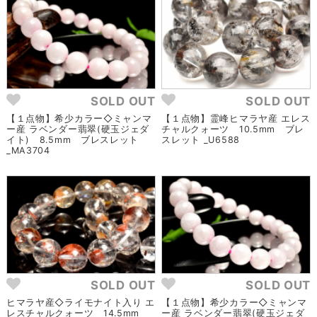
SOLD OUT
SOLD OUT
【１点物】希少カラー◇ミャンマ
【１点物】霊峰ヒマラヤ産 エレス
ー産 ラベンダー翡翠(硬玉ジェダ
チャルクォーツ 10.5mm ブレ
イト) 8.5mm ブレスレット
スレット _U6588
_MA3704
SOLD OUT
SOLD OUT
ヒマラヤ産◇ライモナイト入り エ
【１点物】希少カラー◇ミャンマ
レスチャルクォーツ 14.5mm
ー産 ラベンダー翡翠(硬玉ジェダ