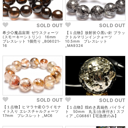
SOLD OUT
SOLD OUT
希少◇魔晶宙斯 ゼウスクォーツ
【１点物】放射状◇黒い針 ブラッ
(スモーキーシトリン) 16mm
クトルマリンインクォーツ
ブレスレット 1個売り _BG6021-
10.5mm ブレスレット
16
_MA9324
SOLD OUT
SOLD OUT
【１点物】ヒマラヤ産◇ライモナ
【１点物】煌めき真鍮色 パイライ
イト入り エレスチャルクォーツ
ト 50mm 丸玉(台座付き) スフ
17mm ブレスレット _MC6
ィア _CG6861【宅急便のみ】