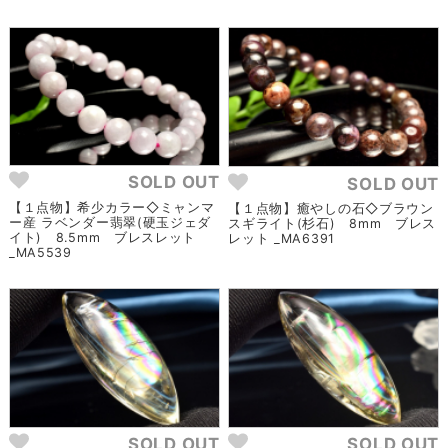
SOLD OUT
SOLD OUT
【１点物】希少カラー◇ミャンマ
【１点物】癒やしの石◇ブラウン
ー産 ラベンダー翡翠(硬玉ジェダ
スギライト(杉石) 8mm ブレス
イト) 8.5mm ブレスレット
レット _MA6391
_MA5539
SOLD OUT
SOLD OUT