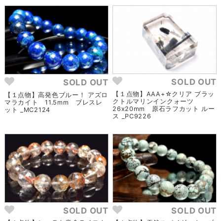
SOLD OUT
SOLD OUT
【１点物】AAA+☆クリア ブラッ
【１点物】高発色ブルー！ アズロ
クトルマリンインクォーツ
マラカイト 11.5mm ブレスレ
26x20mm 原石ラフカット ルー
ット _MC2124
ス _PC9226
SOLD OUT
SOLD OUT