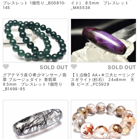
ブレスレット 1個売り _BG5810-
イト) 8.5mm ブレスレット
145
_MA5534
SOLD OUT
SOLD OUT
グアテマラ産◇希少マンサーノ翡
【１点物】AA+☆三大ヒーリング
翠 ブルージェダイト 青翡翠
スギライト(杉石) 24x8mm 天
9.5mm ブレスレット 1個売り
珠 ビーズ _PC5929
_B1499-95