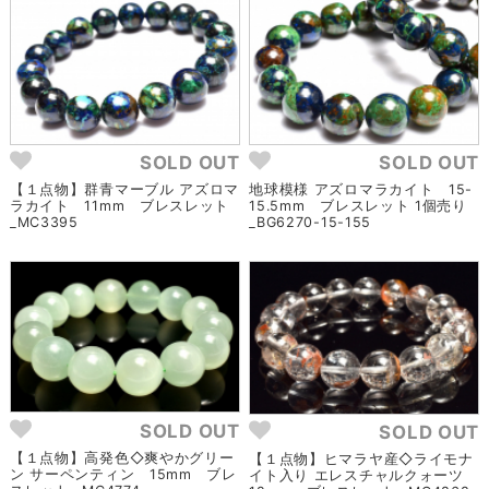
SOLD OUT
SOLD OUT
【１点物】群青マーブル アズロマ
地球模様 アズロマラカイト 15-
ラカイト 11mm ブレスレット
15.5mm ブレスレット 1個売り
_MC3395
_BG6270-15-155
SOLD OUT
SOLD OUT
【１点物】高発色◇爽やかグリー
【１点物】ヒマラヤ産◇ライモナ
ン サーペンティン 15mm ブレ
イト入り エレスチャルクォーツ