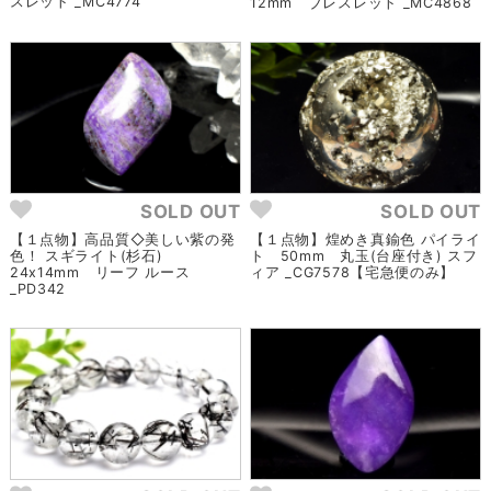
スレット _MC4774
12mm ブレスレット _MC4868
SOLD OUT
SOLD OUT
【１点物】高品質◇美しい紫の発
【１点物】煌めき真鍮色 パイライ
色！ スギライト(杉石)
ト 50mm 丸玉(台座付き) スフ
24x14mm リーフ ルース
ィア _CG7578【宅急便のみ】
_PD342