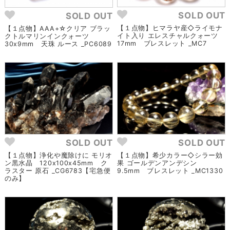
SOLD OUT
SOLD OUT
【１点物】ヒマラヤ産◇ライモナ
【１点物】AAA+☆クリア ブラッ
イト入り エレスチャルクォーツ
クトルマリンインクォーツ
17mm ブレスレット _MC7
30x9mm 天珠 ルース _PC6089
SOLD OUT
SOLD OUT
【１点物】浄化や魔除けに モリオ
【１点物】希少カラー◇シラー効
ン黒水晶 120x100x45mm ク
果 ゴールデンアンデシン
ラスター 原石 _CG6783【宅急便
9.5mm ブレスレット _MC1330
のみ】