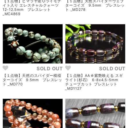
【１点物】ヒマラヤ産◇ライモナ
【１点物】天然スパイダーウェブ
イト入り エレスチャルクォーツ
ターコイズ 9.5mm ブレスレッ
12-12.5mm ブレスレット
ト _MD278
_MC4869
SOLD OUT
SOLD OUT
【１点物】天然のスパイダー模様
【１点物】AA☆紫艶映える スギ
ターコイズ 9.5mm ブレスレッ
ライト(杉石) 6-8x4.5-5mm
ト _MD770
チューブカット ブレスレット
_MD1127