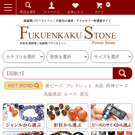
0
商品を探す
マイページ
お気に入り
カート
福縁閣パワーストーン｜天然石の連材・アクセサリー卸通販サイト
HOT WORD
連ビーズ
ブレスレット
水晶
四神ビーズ
高級商品
ルース
原石