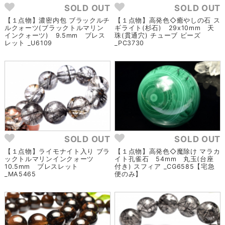
SOLD OUT
SOLD OUT
【１点物】濃密内包 ブラックルチ
【１点物】高発色◇癒やしの石 ス
ルクォーツ(ブラックトルマリン
ギライト(杉石) 29x10mm 天
インクォーツ) 9.5mm ブレス
珠(貫通穴) チューブ ビーズ
レット _U6109
_PC3730
SOLD OUT
SOLD OUT
【１点物】ライモナイト入り ブラ
【１点物】高発色◇魔除け マラカ
ックトルマリンインクォーツ
イト孔雀石 54mm 丸玉(台座
10.5mm ブレスレット
付き) スフィア _CG6585【宅急
_MA5465
便のみ】