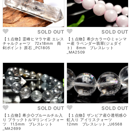
SOLD OUT
SOLD OUT
【１点物】霊峰ヒマラヤ産 エレス
【１点物】希少カラー◇ミャンマ
チャルクォーツ 72x18mm 両
ー産 ラベンダー翡翠(ジェダイ
剣ポイント 原石 _PC1805
ト) 8mm ブレスレット
_MA2509
SOLD OUT
SOLD OUT
【１点物】希少◇ブルールチル入
【１点物】ザンビア産◇透明感◇
り ブラックトルマリンインクォー
虹入り アイリスクォーツ
ツ 11.5mm ブレスレット
12mm ブレスレット _U6568
_MA2699