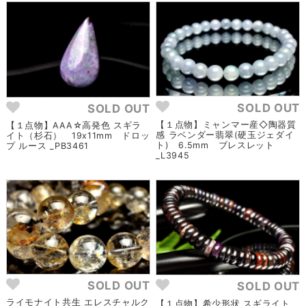
SOLD OUT
SOLD OUT
【１点物】ミャンマー産◇陶器質
【１点物】AAA☆高発色 スギラ
感 ラベンダー翡翠(硬玉ジェダイ
イト（杉石） 19x11mm ドロッ
ト) 6.5mm ブレスレット
プ ルース _PB3461
_L3945
SOLD OUT
SOLD OUT
ライモナイト共生 エレスチャルク
【１点物】希少形状 スギライト