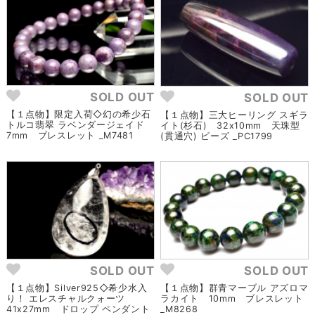
SOLD OUT
SOLD OUT
【１点物】限定入荷◇幻の希少石
【１点物】三大ヒーリング スギラ
トルコ翡翠 ラベンダージェイド
イト(杉石) 32x10mm 天珠型
7mm ブレスレット _M7481
(貫通穴) ビーズ _PC1799
SOLD OUT
SOLD OUT
【１点物】Silver925◇希少水入
【１点物】群青マーブル アズロマ
り！ エレスチャルクォーツ
ラカイト 10mm ブレスレット
41x27mm ドロップ ペンダント
_M8268