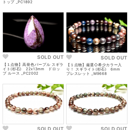
トップ _PC1892
SOLD OUT
SOLD OUT
【１点物】高発色パープル スギラ
【１点物】厳選◇希少カラー入
イト(杉石) 22x13mm ドロッ
り！ スギライト(杉石) 6mm
プ ルース _PC2002
ブレスレット _M9668
SOLD OUT
SOLD OUT