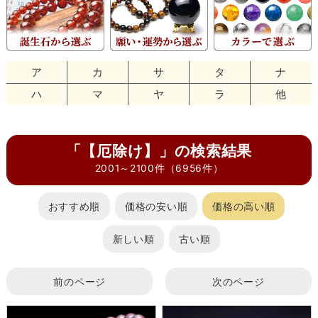
ア
カ
サ
タ
ナ
ハ
マ
ヤ
ラ
他
「【厄除け】」の検索結果
2001～2100件（6956件）
おすすめ順
価格の安い順
価格の高い順
新しい順
古い順
前のページ
次のページ