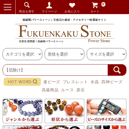
0
商品を探す
マイページ
お気に入り
カート
福縁閣パワーストーン｜天然石の連材・アクセサリー卸通販サイト
HOT WORD
連ビーズ
ブレスレット
水晶
四神ビーズ
高級商品
ルース
原石