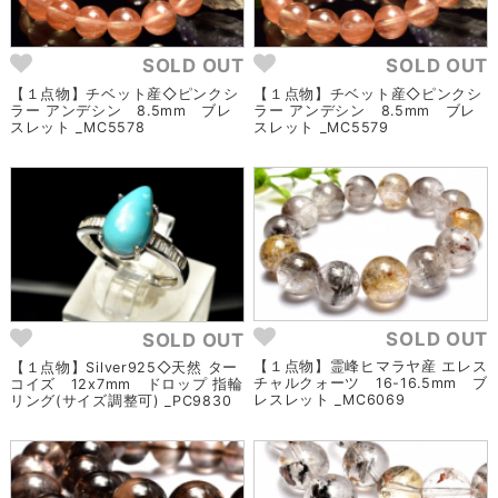
SOLD OUT
SOLD OUT
【１点物】チベット産◇ピンクシ
【１点物】チベット産◇ピンクシ
ラー アンデシン 8.5mm ブレ
ラー アンデシン 8.5mm ブレ
スレット _MC5578
スレット _MC5579
SOLD OUT
SOLD OUT
【１点物】霊峰ヒマラヤ産 エレス
【１点物】Silver925◇天然 ター
チャルクォーツ 16-16.5mm ブ
コイズ 12x7mm ドロップ 指輪
レスレット _MC6069
リング(サイズ調整可) _PC9830