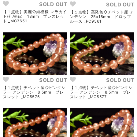
SOLD OUT
SOLD OUT
【１点物】美麗◇縞模様 マラカイ
【１点物】高発色◇チベット産 ア
ト(孔雀石) 13mm ブレスレッ
ンデシン 25x18mm ドロップ
ト _MC3651
ルース _PC9561
SOLD OUT
SOLD OUT
【１点物】チベット産◇ピンクシ
【１点物】チベット産◇ピンクシ
ラー アンデシン 8.5mm ブレ
ラー アンデシン 8.5mm ブレ
スレット _MC5576
スレット _MC5577