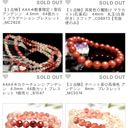
SOLD OUT
SOLD OUT
【１点物】AAA☆数量限定！聖石
【１点物】高発色◇魔除け マラカ
アンデシン 4.5mm 64面カッ
イト(孔雀石) 44mm 丸玉(台座
ト グラデーション ブレスレット
付き) スフィア _CG6973【宅急
_MC2828
便のみ】
SOLD OUT
SOLD OUT
AAAA☆カラーチェンジ アンデシ
【１点物】チベット産◇高発色 ア
ン 4.5mm 64面カット ブレス
ンデシン 8mm ブレスレット
レット 1個売り _B1547
_MC3074