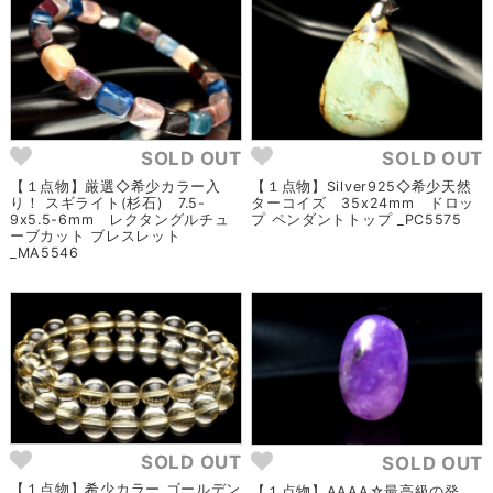
SOLD OUT
SOLD OUT
【１点物】厳選◇希少カラー入
【１点物】Silver925◇希少天然
り！ スギライト(杉石) 7.5-
ターコイズ 35x24mm ドロッ
9x5.5-6mm レクタングルチュ
プ ペンダントトップ _PC5575
ーブカット ブレスレット
_MA5546
SOLD OUT
SOLD OUT
【１点物】希少カラー ゴールデン
【１点物】AAAA☆最高級の発