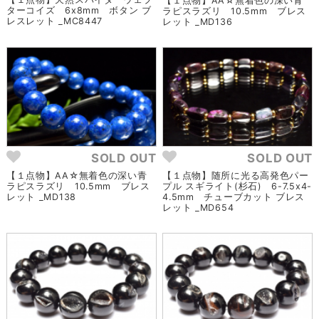
【１点物】AA☆無着色の深い青
ターコイズ 6x8mm ボタン ブ
ラピスラズリ 10.5mm ブレス
レスレット _MC8447
レット _MD136
SOLD OUT
SOLD OUT
【１点物】AA☆無着色の深い青
【１点物】随所に光る高発色パー
ラピスラズリ 10.5mm ブレス
プル スギライト(杉石) 6-7.5x4-
レット _MD138
4.5mm チューブカット ブレス
レット _MD654