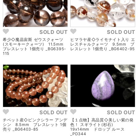
SOLD OUT
SOLD OUT
希少◇魔晶宙斯 ゼウスクォーツ
ヒマラヤ産◇ライモナイト入り エ
(スモーキークォーツ) 11.5mm
レスチャルクォーツ 9.5mm ブ
ブレスレット 1個売り _BG6395-
レスレット 1個売り _BG6402-95
115
SOLD OUT
SOLD OUT
チベット産◇ピンクシラー アンデ
【１点物】高品質◇美しい紫の発
シン 8.5mm ブレスレット 1個
色！ スギライト(杉石)
売り _BG6403-85
19x14mm ドロップ ルース
_PD344