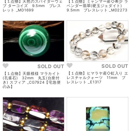
【１点物】天然のスパイダーウェ
【１点物】ミャンマー産◇希少 ラ
ブ ターコイズ 9.5mm ブレス
ベンダー翡翠(硬玉ジェダイト)
レット _MD1699
9.5mm ブレスレット _MD2273
SOLD OUT
SOLD OUT
【１点物】ヒマラヤ産◇虹入り エ
【１点物】天眼模様 マラカイト
レスチャルクォーツ 11mm ブ
(孔雀石) 32mm 丸玉(台座付
レスレット _E1317
き) スフィア _CG7924【宅急便
のみ】