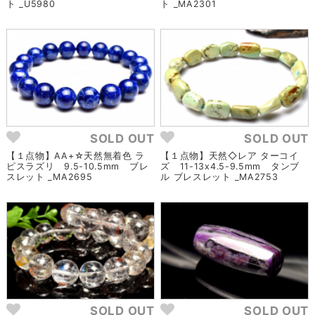
ト _U5980
ト _MA2301
SOLD OUT
SOLD OUT
【１点物】AA+☆天然無着色 ラ
【１点物】天然◇レア ターコイ
ピスラズリ 9.5-10.5mm ブレ
ズ 11-13x4.5-9.5mm タンブ
スレット _MA2695
ル ブレスレット _MA2753
SOLD OUT
SOLD OUT