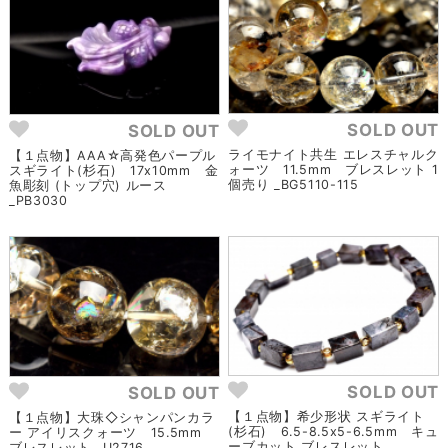
SOLD OUT
SOLD OUT
ライモナイト共生 エレスチャルク
【１点物】AAA☆高発色パープル
ォーツ 11.5mm ブレスレット 1
スギライト(杉石) 17x10mm 金
個売り _BG5110-115
魚彫刻 (トップ穴) ルース
_PB3030
SOLD OUT
SOLD OUT
【１点物】希少形状 スギライト
【１点物】大珠◇シャンパンカラ
(杉石) 6.5-8.5x5-6.5mm キュ
ー アイリスクォーツ 15.5mm
ーブカット ブレスレット
ブレスレット _U2716