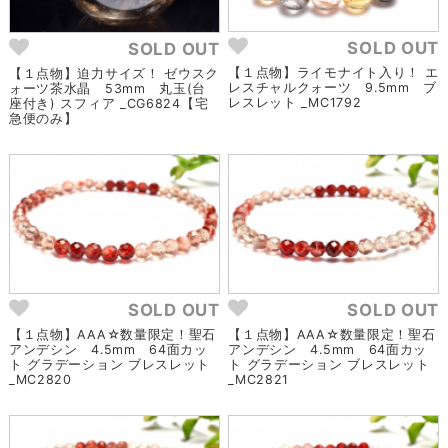
SOLD OUT
SOLD OUT
【１点物】ライモナイト入り！ エ
【１点物】迫力サイズ！ ゼウスク
レスチャルクォーツ 9.5mm ブ
ォーツ茶水晶 53mm 丸玉(台
レスレット _MC1792
座付き) スフィア _CG6824【宅
急便のみ】
SOLD OUT
SOLD OUT
【１点物】AAA☆数量限定！聖石
【１点物】AAA☆数量限定！聖石
アンデシン 4.5mm 64面カッ
アンデシン 4.5mm 64面カッ
ト グラデーション ブレスレット
ト グラデーション ブレスレット
_MC2820
_MC2821