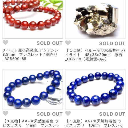
SOLD OUT
SOLD OUT
チベット産◇高発色 アンデシン
【１点物】ペルー産◇水晶共生 パ
8.5mm ブレスレット 1個売り
イライト 48x35x29mm 原石
_BG5600-85
_CG6118【宅急便のみ】
SOLD OUT
SOLD OUT
【１点物】AA+☆天然無着色 ラ
【１点物】AA+☆天然無着色 ラ
ピスラズリ 11mm ブレスレッ
ピスラズリ 10mm ブレスレッ