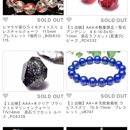
SOLD OUT
SOLD OUT
ヒマラヤ産◇ライモナイト入り エ
【１点物】AAA☆数量限定！聖石
レスチャルクォーツ 11.5mm
アンデシン 9.5-10.5x10-
ブレスレット 1個売り _BG5810-
11mm 原石ラフカット(貫通穴)
115
ビーズ _PC4332
SOLD OUT
SOLD OUT
【１点物】AA+☆天然無着色 ラ
【１点物】AAA+☆クリア ブラッ
ピスラズリ 10.5-11mm ブレス
クトルマリンインクォーツ
レット _U6747
17x14mm 原石ラフカット ルー
ス _PC4339