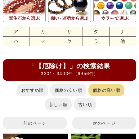
ア
カ
サ
タ
ナ
ハ
マ
ヤ
ラ
他
「【厄除け】」の検索結果
3301～3400件（6956件）
おすすめ順
価格の安い順
価格の高い順
新しい順
古い順
前のページ
次のページ