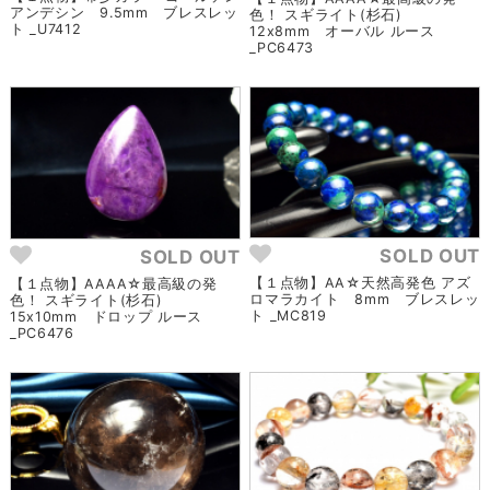
アンデシン 9.5mm ブレスレッ
色！ スギライト(杉石)
ト _U7412
12x8mm オーバル ルース
_PC6473
SOLD OUT
SOLD OUT
【１点物】AA☆天然高発色 アズ
【１点物】AAAA☆最高級の発
ロマラカイト 8mm ブレスレッ
色！ スギライト(杉石)
ト _MC819
15x10mm ドロップ ルース
_PC6476