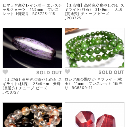
ヒマラヤ産◇レインボー エレスチ
【１点物】高発色◇癒やしの石 ス
ャルクォーツ 11.5mm ブレス
ギライト(杉石) 21x9mm 天珠
レット 1個売り _BG5725-115
(貫通穴) チューブ ビーズ
_PC3725
SOLD OUT
SOLD OUT
ロシア産◇艷やか ネフライト(軟
【１点物】高発色◇癒やしの石 ス
玉) 11mm ブレスレット 1個売
ギライト(杉石) 25x9mm 天珠
り _BG5809-11
(貫通穴) チューブ ビーズ
_PC3727