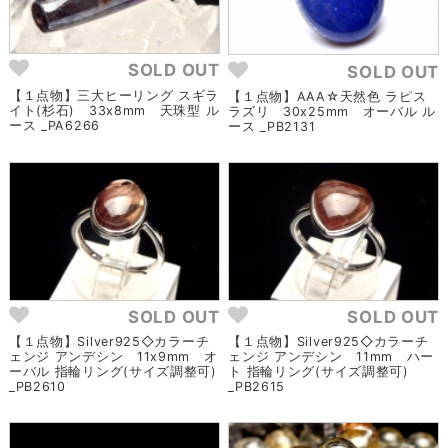
SOLD OUT
SOLD OUT
【１点物】三大ヒーリング スギラ
【１点物】AAA☆天然色 ラピス
イト(杉石) 33x8mm 天珠型 ル
ラズリ 30x25mm オーバル ル
ース _PA6266
ース _PB2131
SOLD OUT
SOLD OUT
【１点物】Silver925◇カラーチ
【１点物】Silver925◇カラーチ
ェンジ アンデシン 11x9mm オ
ェンジ アンデシン 11mm ハー
ーバル 指輪リング(サイズ調整可)
ト 指輪リング(サイズ調整可)
_PB2610
_PB2615