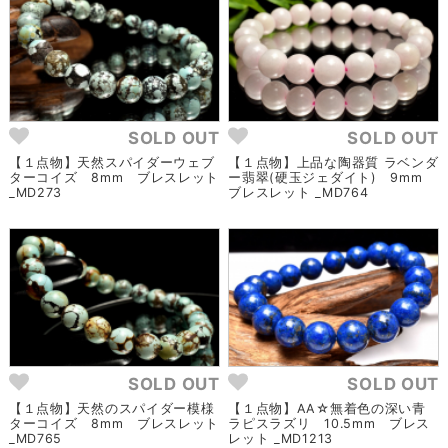
SOLD OUT
SOLD OUT
【１点物】天然スパイダーウェブ
【１点物】上品な陶器質 ラベンダ
ターコイズ 8mm ブレスレット
ー翡翠(硬玉ジェダイト) 9mm
_MD273
ブレスレット _MD764
SOLD OUT
SOLD OUT
【１点物】天然のスパイダー模様
【１点物】AA☆無着色の深い青
ターコイズ 8mm ブレスレット
ラピスラズリ 10.5mm ブレス
_MD765
レット _MD1213