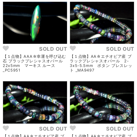
SOLD OUT
SOLD OUT
【１点物】AAA☆幸運を呼び込む
【１点物】AA☆エチオピア産 ブ
石 ブラックプレシャスオパール
ラックプレシャスオパール 2-
22x5mm マーキス ルース
3x5-5.5mm ボタン ブレスレッ
_PC5951
ト _MA9497
SOLD OUT
SOLD OUT
【１点物】AA☆エチオピア産 ブ
【１点物】AA☆エチオピア産 ブ