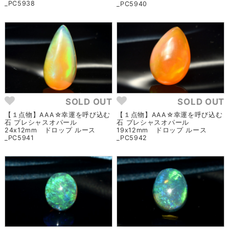
_PC5938
_PC5940
SOLD OUT
SOLD OUT
【１点物】AAA☆幸運を呼び込む
【１点物】AAA☆幸運を呼び込む
石 プレシャスオパール
石 プレシャスオパール
24x12mm ドロップ ルース
19x12mm ドロップ ルース
_PC5941
_PC5942