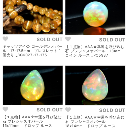
SOLD OUT
SOLD OUT
キャッツアイ◇ ゴールデンオパー
【１点物】AAA☆幸運を呼び込む
ル 17-17.5mm ブレスレット 1
石 プレシャスオパール 13mm
個売り _BG6027-17-175
コイン ルース _PC5937
SOLD OUT
SOLD OUT
【１点物】AAA☆幸運を呼び込む
【１点物】AAA☆幸運を呼び込む
石 プレシャスオパール
石 プレシャスオパール
15x11mm ドロップ ルース
18x14mm ドロップ ルース