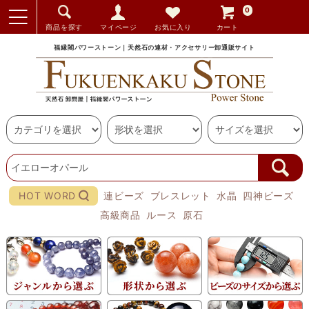
0
商品を探す
マイページ
お気に入り
カート
福縁閣パワーストーン｜天然石の連材・アクセサリー卸通販サイト
HOT WORD
連ビーズ
ブレスレット
水晶
四神ビーズ
高級商品
ルース
原石