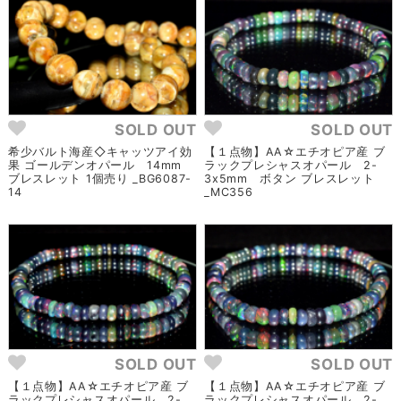
SOLD OUT
SOLD OUT
希少バルト海産◇キャッツアイ効
【１点物】AA☆エチオピア産 ブ
果 ゴールデンオパール 14mm
ラックプレシャスオパール 2-
ブレスレット 1個売り _BG6087-
3x5mm ボタン ブレスレット
14
_MC356
SOLD OUT
SOLD OUT
【１点物】AA☆エチオピア産 ブ
【１点物】AA☆エチオピア産 ブ
ラックプレシャスオパール 2-
ラックプレシャスオパール 2-