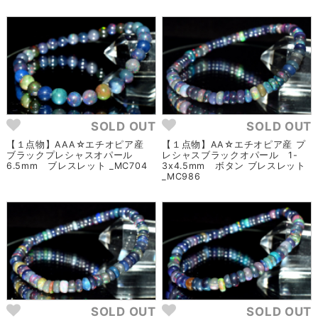
SOLD OUT
SOLD OUT
【１点物】AAA☆エチオピア産
【１点物】AA☆エチオピア産 プ
ブラックプレシャスオパール
レシャスブラックオパール 1-
6.5mm ブレスレット _MC704
3x4.5mm ボタン ブレスレット
_MC986
SOLD OUT
SOLD OUT