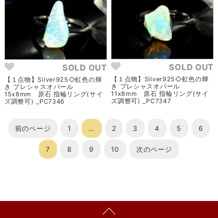
SOLD OUT
SOLD OUT
【１点物】Silver925◇虹色の輝
【１点物】Silver925◇虹色の輝
き プレシャスオパール
き プレシャスオパール
11x8mm 原石 指輪リング(サイ
15x8mm 原石 指輪リング(サイ
ズ調整可) _PC7347
ズ調整可) _PC7346
前のページ
1
…
2
3
4
5
6
7
8
9
10
次のページ