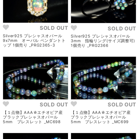
SOLD OUT
SOLD OUT
Silver925 プレシャスオパール
Silver925 プレシャスオパール
9x7mm オーバル ペンダントト
3mm 指輪リング(サイズ調整可)
ップ 1個売り _PRG2365-3
1個売り _PRG2366
SOLD OUT
SOLD OUT
【１点物】AAA☆エチオピア産
【１点物】AAA☆エチオピア産
ブラックプレシャスオパール
ブラックプレシャスオパール
5mm ブレスレット _MC698
5mm ブレスレット _MC699