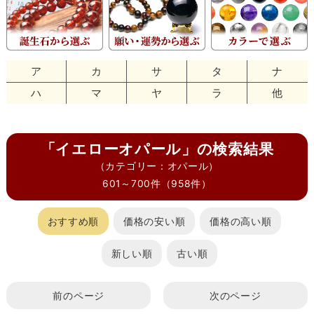
ア
カ
サ
タ
ナ
ハ
マ
ヤ
ラ
他
「イエローオパール」の検索結果
（カテゴリー：オパール）
601～700件（958件）
おすすめ順
価格の安い順
価格の高い順
新しい順
古い順
前のページ
次のページ