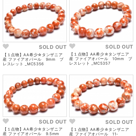
SOLD OUT
SOLD OUT
【１点物】AA希少☆タンザニア
【１点物】AA希少☆タンザニア
産 ファイアオパール 10mm ブ
産 ファイアオパール 9mm ブ
レスレット _MC5357
レスレット _MC5356
SOLD OUT
SOLD OUT
【１点物】AA希少☆タンザニア
【１点物】AA希少☆タンザニア
産 ファイアオパール 9.5mm
産 ファイアオパール 11-