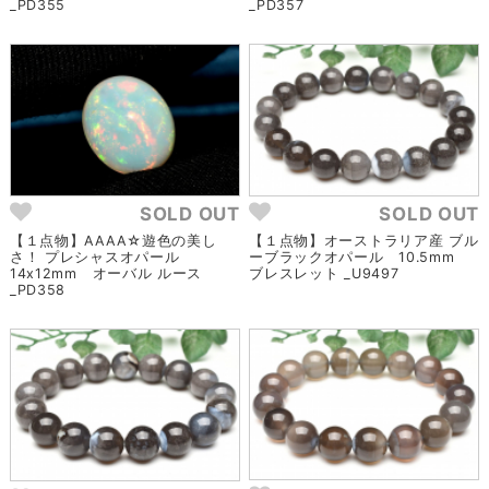
_PD355
_PD357
SOLD OUT
SOLD OUT
【１点物】AAAA☆遊色の美し
【１点物】オーストラリア産 ブル
さ！ プレシャスオパール
ーブラックオパール 10.5mm
14x12mm オーバル ルース
ブレスレット _U9497
_PD358