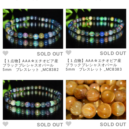
SOLD OUT
SOLD OUT
【１点物】AAA☆エチオピア産
【１点物】AAA☆エチオピア産
ブラックプレシャスオパール
ブラックプレシャスオパール
5mm ブレスレット _MC8383
5mm ブレスレット _MC8382
SOLD OUT
SOLD OUT