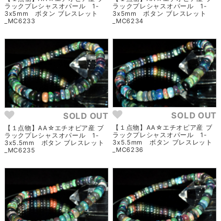
ラックプレシャスオパール 1-
ラックプレシャスオパール 1-
3x5mm ボタン ブレスレット
3x5mm ボタン ブレスレット
_MC6233
_MC6234
SOLD OUT
SOLD OUT
【１点物】AA☆エチオピア産 ブ
【１点物】AA☆エチオピア産 ブ
ラックプレシャスオパール 1-
ラックプレシャスオパール 1-
3x5.5mm ボタン ブレスレット
3x5.5mm ボタン ブレスレット
_MC6236
_MC6235