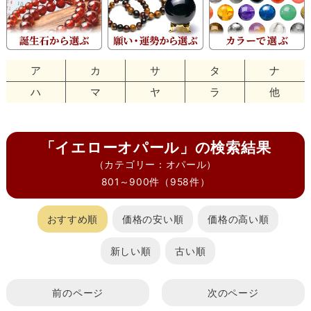
ア
カ
サ
タ
ナ
ハ
マ
ヤ
ラ
他
「イエローオパール」の検索結果
（カテゴリー：オパール）
801～900件（958件）
おすすめ順
価格の安い順
価格の高い順
新しい順
古い順
前のページ
次のページ