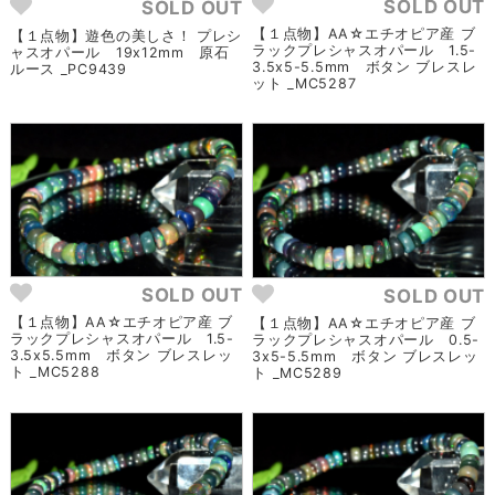
SOLD OUT
SOLD OUT
【１点物】AA☆エチオピア産 ブ
【１点物】遊色の美しさ！ プレシ
ラックプレシャスオパール 1.5-
ャスオパール 19x12mm 原石
3.5x5-5.5mm ボタン ブレスレ
ルース _PC9439
ット _MC5287
SOLD OUT
SOLD OUT
【１点物】AA☆エチオピア産 ブ
【１点物】AA☆エチオピア産 ブ
ラックプレシャスオパール 1.5-
ラックプレシャスオパール 0.5-
3.5x5.5mm ボタン ブレスレッ
3x5-5.5mm ボタン ブレスレッ
ト _MC5288
ト _MC5289