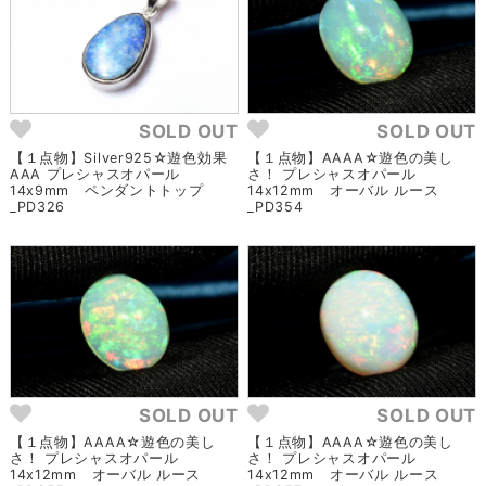
SOLD OUT
SOLD OUT
【１点物】Silver925☆遊色効果
【１点物】AAAA☆遊色の美し
AAA プレシャスオパール
さ！ プレシャスオパール
14x9mm ペンダントトップ
14x12mm オーバル ルース
_PD326
_PD354
SOLD OUT
SOLD OUT
【１点物】AAAA☆遊色の美し
【１点物】AAAA☆遊色の美し
さ！ プレシャスオパール
さ！ プレシャスオパール
14x12mm オーバル ルース
14x12mm オーバル ルース