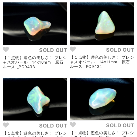
SOLD OUT
SOLD OUT
【１点物】遊色の美しさ！ プレシ
【１点物】遊色の美しさ！ プレシ
ャスオパール 14x11mm 原石
ャスオパール 14x10mm 原石
ルース _PC9434
ルース _PC9433
SOLD OUT
SOLD OUT
【１点物】遊色の美しさ！ プレシ
【１点物】遊色の美しさ！ プレシ