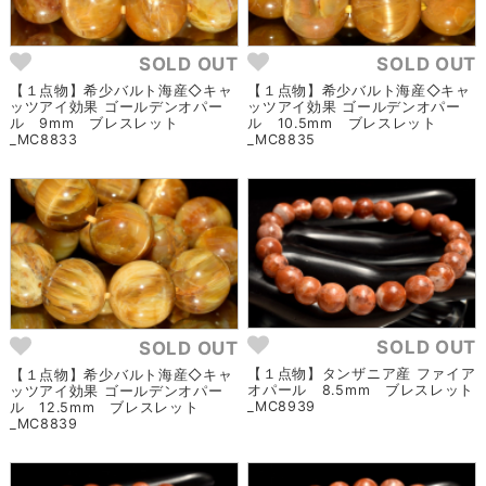
SOLD OUT
SOLD OUT
【１点物】希少バルト海産◇キャ
【１点物】希少バルト海産◇キャ
ッツアイ効果 ゴールデンオパー
ッツアイ効果 ゴールデンオパー
ル 9mm ブレスレット
ル 10.5mm ブレスレット
_MC8833
_MC8835
SOLD OUT
SOLD OUT
【１点物】タンザニア産 ファイア
【１点物】希少バルト海産◇キャ
オパール 8.5mm ブレスレット
ッツアイ効果 ゴールデンオパー
_MC8939
ル 12.5mm ブレスレット
_MC8839