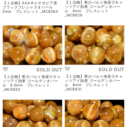
【１点物】希少バルト海産◇キャ
【１点物】AAA☆エチオピア産
ッツアイ効果 ゴールデンオパー
ブラックプレシャスオパール
ル 6mm ブレスレット
5mm ブレスレット _MC8384
_MC8829
SOLD OUT
SOLD OUT
【１点物】希少バルト海産◇キャ
【１点物】希少バルト海産◇キャ
ッツアイ効果 ゴールデンオパー
ッツアイ効果 ゴールデンオパー
ル 8mm ブレスレット
ル 6.5mm ブレスレット
_MC8831
_MC8830