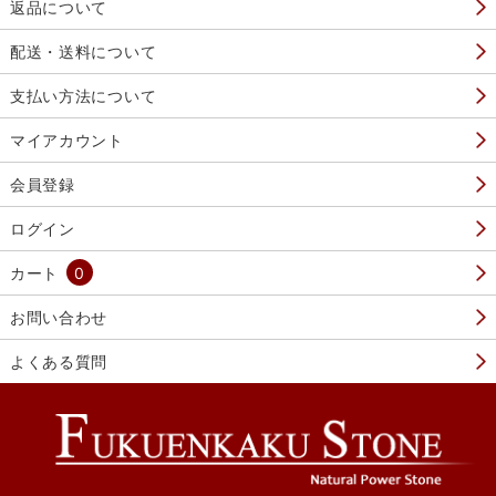
返品について
配送・送料について
支払い方法について
マイアカウント
会員登録
ログイン
カート
0
お問い合わせ
よくある質問