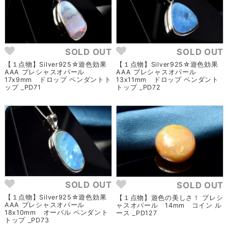
SOLD OUT
SOLD OUT
【１点物】Silver925☆遊色効果
【１点物】Silver925☆遊色効果
AAA プレシャスオパール
AAA プレシャスオパール
17x9mm ドロップ ペンダントト
13x11mm ドロップ ペンダント
ップ _PD71
トップ _PD72
SOLD OUT
SOLD OUT
【１点物】Silver925☆遊色効果
【１点物】遊色の美しさ！ プレシ
AAA プレシャスオパール
ャスオパール 14mm コイン ル
18x10mm オーバル ペンダント
ース _PD127
トップ _PD73