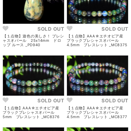
SOLD OUT
SOLD OUT
【１点物】遊色の美しさ！ プレシ
【１点物】AAA☆エチオピア産
ャスオパール 25x14mm ドロ
ブラックプレシャスオパール
ップ ルース _PD940
4.5mm ブレスレット _MC8375
SOLD OUT
SOLD OUT
【１点物】AAA☆エチオピア産
【１点物】AAA☆エチオピア産
ブラックプレシャスオパール
ブラックプレシャスオパール
5mm ブレスレット _MC8376
4.5mm ブレスレット _MC8377