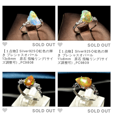
SOLD OUT
SOLD OUT
【１点物】Silver925◇虹色の輝
【１点物】Silver925◇虹色の輝
き プレシャスオパール
き プレシャスオパール
13x8mm 原石 指輪リング(サイ
11x8mm 原石 指輪リング(サイ
ズ調整可) _PC9808
ズ調整可) _PC9809
SOLD OUT
SOLD OUT