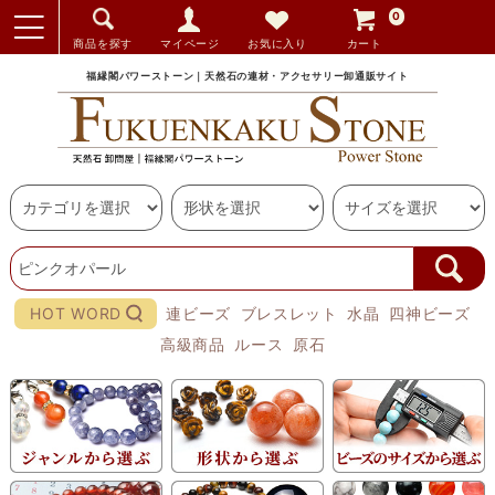
0
商品を探す
マイページ
お気に入り
カート
福縁閣パワーストーン｜天然石の連材・アクセサリー卸通販サイト
HOT WORD
連ビーズ
ブレスレット
水晶
四神ビーズ
高級商品
ルース
原石