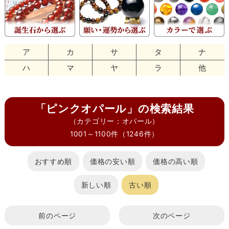
ア
カ
サ
タ
ナ
ハ
マ
ヤ
ラ
他
「ピンクオパール」の検索結果
（カテゴリー：オパール）
1001～1100件（1246件）
おすすめ順
価格の安い順
価格の高い順
新しい順
古い順
前のページ
次のページ