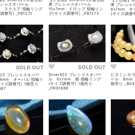
【１点物】Si
レシャスオパール
果 プレシャスオパール
果 プレシ
mm スクエア 指輪リング
10x7mm ドロップ 指輪リン
8x7mm 
調整可) _PB1272
グ(サイズ調整可) _PB1273
(サイズ調整可)
SOLD OUT
SOLD OUT
Silver925 プレシャスオパー
ビタミンカラ
er925 プレシャスオパー
ル 6x7mm 猫 指輪リング
ール 8mm
x4mm オーバル 指輪リ
(サイズ調整可) 1個売り
個売り _BG4
サイズ調整可) 1個売り
_PRG1888
887