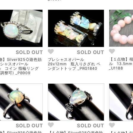
SOLD OUT
SOLD OUT
【１点物】桜
】Silver925◇遊色効
プレシャスオパール
ル 13.5
レシャスオパール
29x12mm 瓶入りさざれ ペ
_U1188
mm コイン 指輪リング
ンダントトップ _PRG1840
調整可) _PB909
SOLD OUT
SOLD OUT
】Silver925◇遊色効
【１点物】Silver925◇遊色効