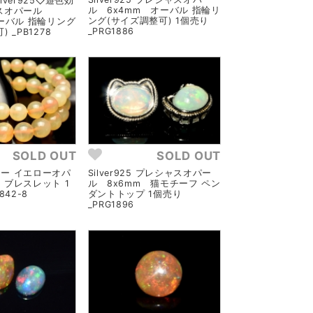
lver925◇遊色効
ル 6x4mm オーバル 指輪リ
ャスオパール
ング(サイズ調整可) 1個売り
オーバル 指輪リング
_PRG1886
 _PB1278
SOLD OUT
SOLD OUT
ー イエローオパ
Silver925 プレシャスオパー
 ブレスレット 1
ル 8x6mm 猫モチーフ ペン
842-8
ダントトップ 1個売り
_PRG1896