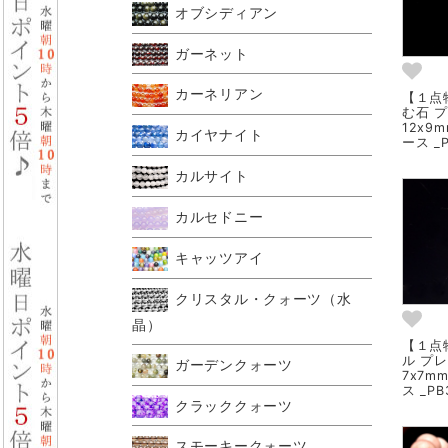
オブシディアン
ガーネット
カーネリアン
【１点
む石 
12x9
カイヤナイト
ース _P
カルサイト
カルセドニー
キャッツアイ
クリスタル・クォーツ（水
晶）
【１点
ル プ
ガーデンクォーツ
7x7
ス _PB
クラッククォーツ
スモーキークォーツ