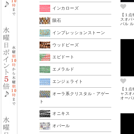
インカローズ
【１点
スオパ
隕石
バル ル
インプレッションストーン
ウッドビーズ
エピドート
エメラルド
エンジェライト
【１点
オーラ系クリスタル・アゲー
ャスオパ
オーバル
ト
オニキス
オパール