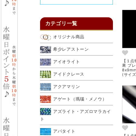
カテゴリ一覧
オリジナル商品
希少レアストーン
【１点物
アイオライト
果 プ
8x9
アイドクレース
(サイズ
アクアマリン
アゲート（瑪瑙・メノウ）
アズライト・アズロマラカイ
ト
アパタイト
【１点物