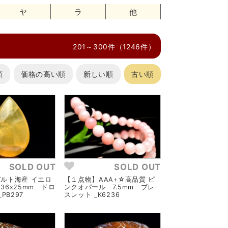
ヤ
ラ
他
）
201～300件（1246件）
順
価格の高い順
新しい順
古い順
SOLD OUT
SOLD OUT
ルト海産 イエロ
【１点物】AAA+☆高品質 ピ
36x25mm ドロ
ンクオパール 7.5mm ブレ
PB297
スレット _K6236