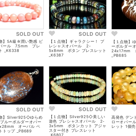
SOLD OUT
SOLD OUT
物】5A級☆潤い艶感 ピ
【１点物】ギャラクシー！ プ
【１点物】ゆ
パール 7.5mm ブレ
レシャスオパール 2-
ーボルダー
 _K6338
5x8mm ボタン ブレスレット
24x17mm
_K6387
_PB685
SOLD OUT
SOLD OUT
【１点物】Silver925◇美しい
】Silver925◇ゆらめ
高発色 デン
遊色 プレシャスオパール 2-
 ブルーボルダーオパー
ローオパール
3x5mm ボタンカット アジャ
x28mm オーバル ペ
レット 1個売り
スター付き ブレスレット
トップ _PB689
_K6807