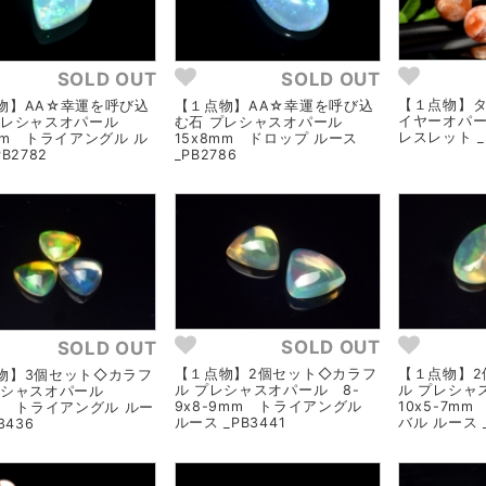
SOLD OUT
SOLD OUT
【１点物】タ
物】AA☆幸運を呼び込
【１点物】AA☆幸運を呼び込
イヤーオパー
プレシャスオパール
む石 プレシャスオパール
レスレット _
mm トライアングル ル
15x8mm ドロップ ルース
B2782
_PB2786
SOLD OUT
SOLD OUT
【１点物】2個セット◇カラフ
【１点物】2
物】3個セット◇カラフ
ル プレシャスオパール 8-
ル プレシャ
レシャスオパール
9x8-9mm トライアングル
10x5-7m
mm トライアングル ルー
ルース _PB3441
バル ルース _
3436