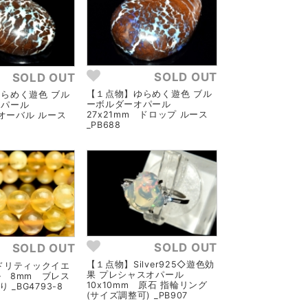
SOLD OUT
SOLD OUT
【１点物】ゆらめく遊色 ブル
らめく遊色 ブル
ーボルダーオパール
オパール
27x21mm ドロップ ルース
 オーバル ルース
_PB688
SOLD OUT
SOLD OUT
【１点物】Silver925◇遊色効
ドリティックイエ
果 プレシャスオパール
 8mm ブレス
10x10mm 原石 指輪リング
 _BG4793-8
(サイズ調整可) _PB907