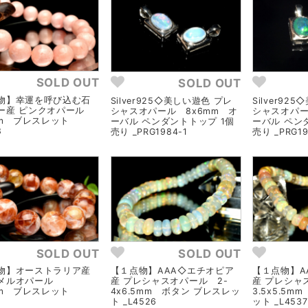
SOLD OUT
SOLD OUT
物】幸運を呼び込む石
Silver925◇美しい遊色 プレ
Silver92
ー産 ピンクオパール
シャスオパール 8x6mm オ
シャスオパー
mm ブレスレット
ーバル ペンダントトップ 1個
ーバル ペン
8
売り _PRG1984-1
売り _PRG19
SOLD OUT
SOLD OUT
物】オーストラリア産
【１点物】AAA◇エチオピア
【１点物】A
メルオパール
産 プレシャスオパール 2-
産 プレシャ
mm ブレスレット
4x6.5mm ボタン ブレスレッ
3.5x5.5
7
ト _L4526
ット _L4537