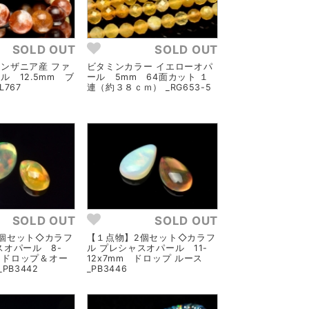
SOLD OUT
SOLD OUT
ンザニア産 ファ
ビタミンカラー イエローオパ
ル 12.5mm ブ
ール 5mm 64面カット １
L767
連（約３８ｃｍ） _RG653-5
SOLD OUT
SOLD OUT
個セット◇カラフ
【１点物】2個セット◇カラフ
スオパール 8-
ル プレシャスオパール 11-
m ドロップ＆オー
12x7mm ドロップ ルース
PB3442
_PB3446