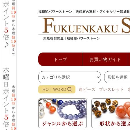
福縁閣パワーストーン｜天然石の連材・アクセサリー卸通販
トップ
お買い物ガイド
HOT WORD
連ビーズ
ブレスレット