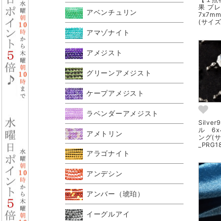
果 プ
アベンチュリン
7x7
(サイズ
アマゾナイト
アメジスト
グリーンアメジスト
ケープアメジスト
ラベンダーアメジスト
Silv
ル 6
アメトリン
ング(
_PRG1
アラゴナイト
アンデシン
アンバー（琥珀）
イーグルアイ