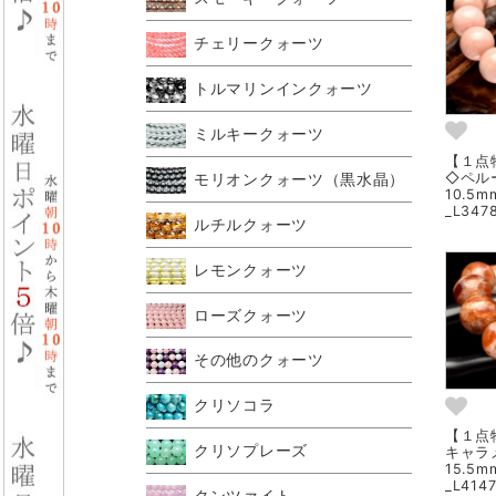
チェリークォーツ
トルマリンインクォーツ
ミルキークォーツ
【１点
◇ペル
モリオンクォーツ（黒水晶）
10.5
_L347
ルチルクォーツ
レモンクォーツ
ローズクォーツ
その他のクォーツ
クリソコラ
【１点
クリソプレーズ
キャラ
15.5
_L414
クンツァイト