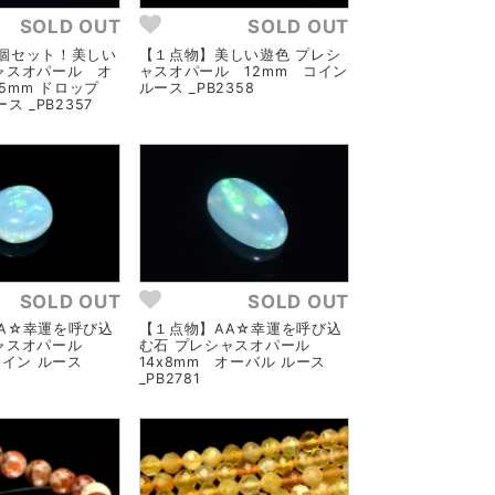
SOLD OUT
SOLD OUT
個セット！美しい
【１点物】美しい遊色 プレシ
ャスオパール オ
ャスオパール 12mm コイン
.5mm ドロップ
ルース _PB2358
ス _PB2357
SOLD OUT
SOLD OUT
A☆幸運を呼び込
【１点物】AA☆幸運を呼び込
シャスオパール
む石 プレシャスオパール
コイン ルース
14x8mm オーバル ルース
_PB2781