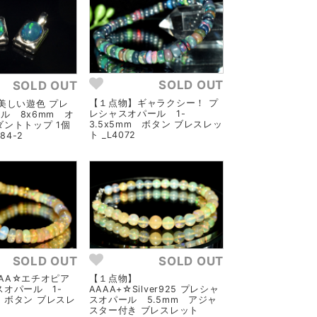
SOLD OUT
SOLD OUT
【１点物】ギャラクシー！ プ
5◇美しい遊色 プレ
レシャスオパール 1-
ル 8x6mm オ
3.5x5mm ボタン ブレスレッ
ダントトップ 1個
ト _L4072
84-2
SOLD OUT
SOLD OUT
AA☆エチオピア
【１点物】
スオパール 1-
AAAA+☆Silver925 プレシャ
mm ボタン ブレスレ
スオパール 5.5mm アジャ
スター付き ブレスレット