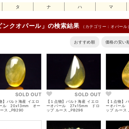
タ
ナ
ハ
マ
ピンクオパール」の検索結果
（カテゴリー：オパール
おすすめ順
価格の安い
SOLD OUT
SOLD OUT
物】バルト海産 イエロ
【１点物】バルト海産 イエロ
【１点物】バ
ール 20x13mm オー
ーオパール 27x15mm ドロ
ーオパール 
ース _PB290
ップ ルース _PB296
ップ ルース _