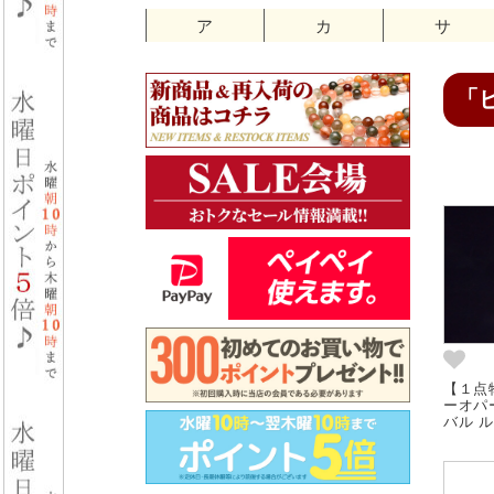
ア
カ
サ
「
【１点
ーオパ
バル ル