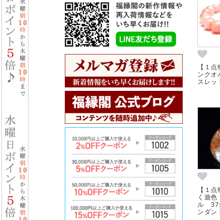
【１点
ンクオ
スレット
【１点物
く遊色
ル 37
ンダント