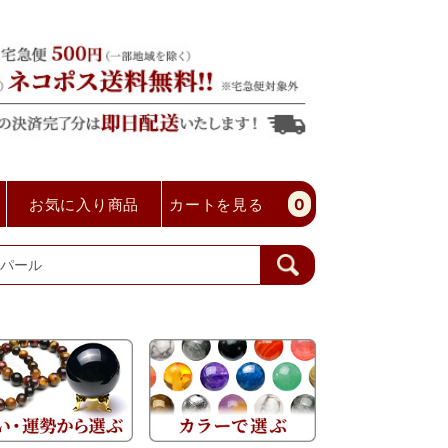
お気に入り商品
カートを見る
0