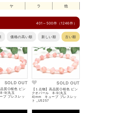
ヤ
ラ
他
）
401～500件（1246件）
順
価格の高い順
新しい順
古い順
SOLD OUT
SOLD OUT
品質◇桜色 ピン
【１点物】高品質◇桜色 ピン
8-9(丸玉
クオパール 8-9(丸玉
ューブ ブレスレッ
4)mm キューブ ブレスレッ
ト _U5257