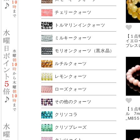
チェリークォーツ
トルマリンインクォーツ
【１点
ミルキークォーツ
イエロ
ブレスレ
モリオンクォーツ（黒水晶）
ルチルクォーツ
レモンクォーツ
ローズクォーツ
その他のクォーツ
【１点
ル 7
クリソコラ
_M855
クリソプレーズ
クンツァイト