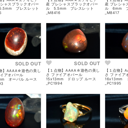
レシャスブラックオパー
産 プレシャスブラックオパー
産 プレシャ
5.5mm ブレスレット
ル 5.5mm ブレスレット
ル 6mm 
5
_M8416
_M8417
SOLD OUT
SOLD OUT
【１点物】AAAA☆遊色の美し
【１点物】A
物】AAAA☆遊色の美し
さ ファイアオパール
さ ファイ
ァイアオパール
15x13mm ドロップ ルース
16x13mm
5mm オーバル ルース
_PC1994
_PC1995
93