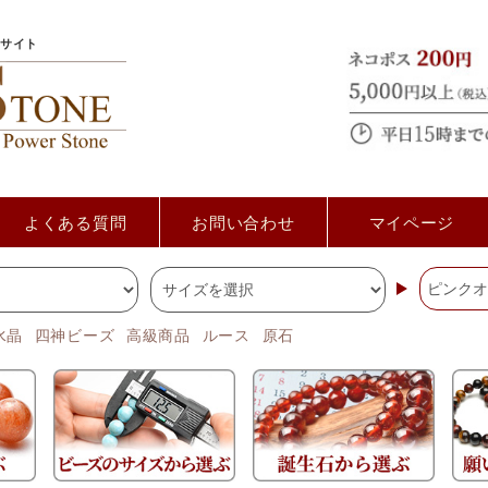
サイト
よくある質問
お問い合わせ
マイページ
水晶
四神ビーズ
高級商品
ルース
原石