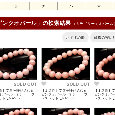
タ
ナ
ハ
マ
ピンクオパール」の検索結果
（カテゴリー：オパール
おすすめ順
価格の安い
SOLD OUT
SOLD OUT
物】幸運を呼び込む石
【１点物】幸運を呼び込む石
【１点物】
オパール 9.5mm ブ
ピンクオパール 9.5mm ブ
ピンクオパー
ト _MA587
レスレット _MA588
レスレット _