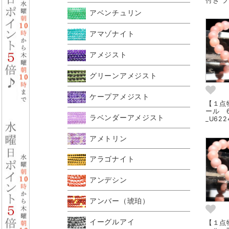
付き ブ
アベンチュリン
アマゾナイト
アメジスト
グリーンアメジスト
ケープアメジスト
【１点
ール 
ラベンダーアメジスト
_U622
アメトリン
アラゴナイト
アンデシン
アンバー（琥珀）
イーグルアイ
【１点