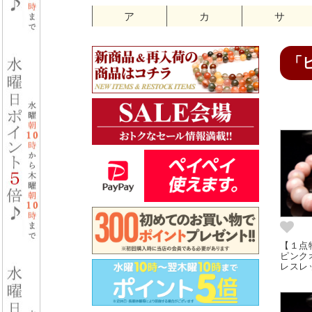
ア
カ
サ
「
【１点
ピンク
レスレッ