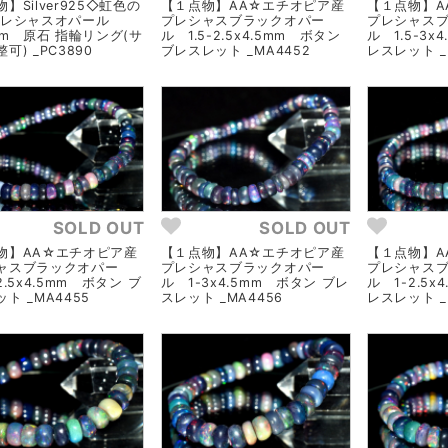
】Silver925◇虹色の
【１点物】AA☆エチオピア産
【１点物】A
プレシャスオパール
プレシャスブラックオパー
プレシャス
mm 原石 指輪リング(サ
ル 1.5-2.5x4.5mm ボタン
ル 1.5-3x
可) _PC3890
ブレスレット _MA4452
レスレット _
SOLD OUT
SOLD OUT
物】AA☆エチオピア産
【１点物】AA☆エチオピア産
【１点物】A
ャスブラックオパー
プレシャスブラックオパー
プレシャス
2.5x4.5mm ボタン ブ
ル 1-3x4.5mm ボタン ブレ
ル 1-2.5x
ト _MA4455
スレット _MA4456
レスレット _