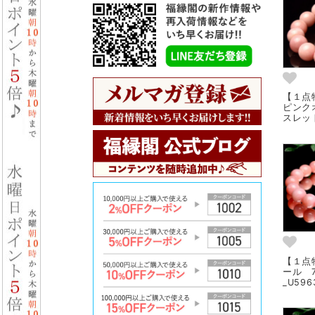
【１点
ピンク
スレット
【１点
ール 
_U596