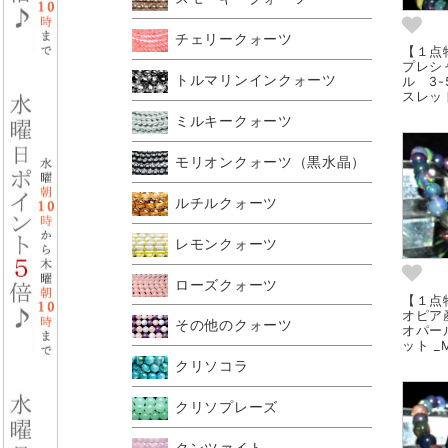
チェリークォーツ
【１点
プレシ
トルマリンインクォーツ
ル 3-
スレット
ミルキークォーツ
モリオンクォーツ（黒水晶）
ルチルクォーツ
レモンクォーツ
ローズクォーツ
【１点
オピア
その他のクォーツ
オパー
ット _
クリソコラ
クリソプレーズ
クンツァイト