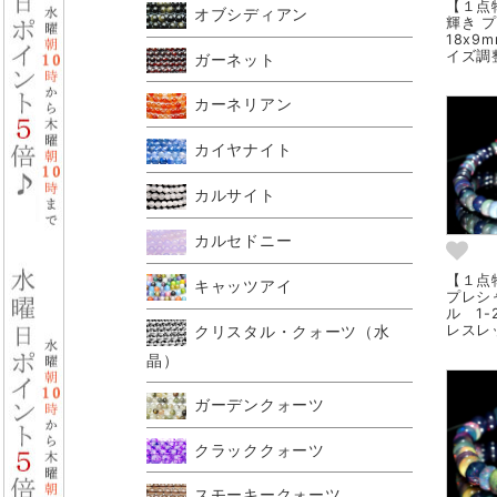
【１点物
オブシディアン
輝き 
18x9
イズ調整
ガーネット
カーネリアン
カイヤナイト
カルサイト
カルセドニー
【１点
キャッツアイ
プレシ
ル 1-
クリスタル・クォーツ（水
レスレッ
晶）
ガーデンクォーツ
クラッククォーツ
スモーキークォーツ