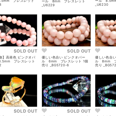
7.5mm ブレスレット
ール 8.5
ール 8mm ブレスレット
8
_U6230
_U6229
SOLD OUT
SOLD OUT
物】高発色 ピンクオパ
優しい色合い ピンクオパー
優しい色合い
8.5mm ブレスレット
ル 6mm ブレスレット 1個
ル 8mm 
2
売り _BG5720-6
売り _BG572
SOLD OUT
SOLD OUT