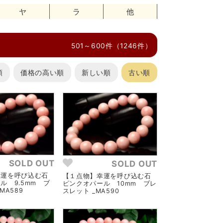
ヤ
ラ
他
）
501～600件（1246件）
順
価格の高い順
新しい順
古い順
SOLD OUT
SOLD OUT
幸運を呼び込む石
【１点物】幸運を呼び込む石
ル 9.5mm ブ
ピンクオパール 10mm ブレ
MA589
スレット _MA590