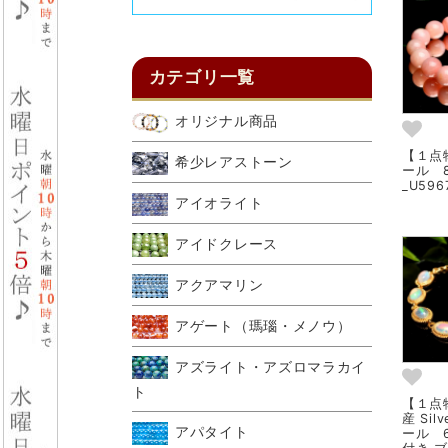
カテゴリ一覧
オリジナル商品
【１点
希少レアストーン
ール 
_U596
アイオライト
アイドクレース
アクアマリン
アゲート（瑪瑙・メノウ）
アズライト・アズロマラカイ
ト
【１点
産 Si
アパタイト
ール 