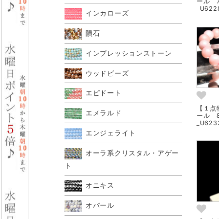
ール 
_U622
インカローズ
隕石
インプレッションストーン
ウッドビーズ
エピドート
【１点
エメラルド
ール 
_U623
エンジェライト
オーラ系クリスタル・アゲー
ト
オニキス
オパール