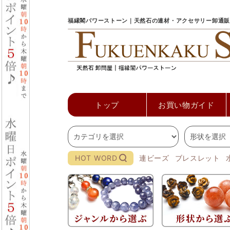
福縁閣パワーストーン｜天然石の連材・アクセサリー卸通販
トップ
お買い物ガイド
HOT WORD
連ビーズ
ブレスレット