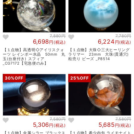
7,880円
7,780円
6,698
6,224
円(税込)
円(税込)
【１点物】高透明◇アイリスクォ
【１点物】大珠◇三大ヒーリング
ーツ レインボー水晶 50mm 丸
ラリマー 23mm 大珠(貫通穴)
玉(台座付き) スフィア
粒売り ビーズ _P8514
_CG7172【宅急便のみ】
30%OFF
25%OFF
7,580円
7,580円
5,306
5,685
円(税込)
円(税込)
【１点物】金属シラー ブラックス
【１点物】希少内包 ライモナイト