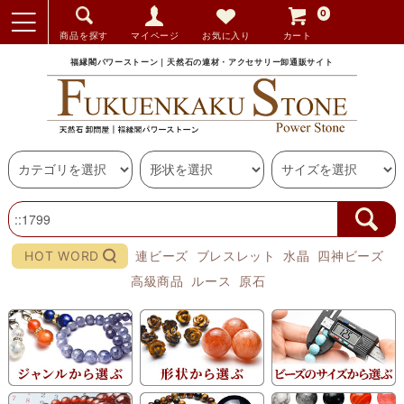
0
商品を探す
マイページ
お気に入り
カート
福縁閣パワーストーン｜天然石の連材・アクセサリー卸通販サイト
HOT WORD
連ビーズ
ブレスレット
水晶
四神ビーズ
高級商品
ルース
原石