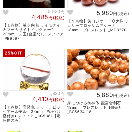
5,980円
5,980
円(税込)
4,485
円(税込)
【１点物】笑口ジオード◇大珠 チ
【１点物】希少内包 ライモナイト
ェリーブロッサムアゲート
＆マーカサイトインクォーツ
18mm ブレスレット _MD3270
20mm 丸玉(台座なし) スフィア
_PB9597
25%OFF
5,880円
5,880
円(税込)
4,410
円(税込)
身につける御神体 龍宮舎利石
【１点物】高発色 レッドラビット
18mm ブレスレット 1個売り
ヘアールチル 24mm 丸玉(台
_BG5634-18
座付き) スフィア _CG5381【宅
急便のみ】