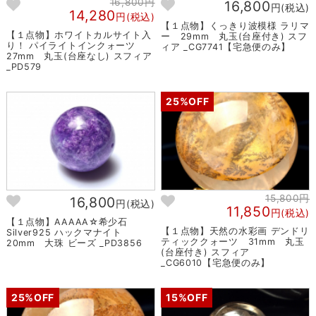
16,800円
16,800
円(税込)
14,280
円(税込)
【１点物】くっきり波模様 ラリマ
【１点物】ホワイトカルサイト入
ー 29mm 丸玉(台座付き) スフ
り！ パイライトインクォーツ
ィア _CG7741【宅急便のみ】
27mm 丸玉(台座なし) スフィア
_PD579
25%OFF
15,800円
16,800
円(税込)
11,850
円(税込)
【１点物】AAAAA☆希少石
【１点物】天然の水彩画 デンドリ
Silver925 ハックマナイト
ティッククォーツ 31mm 丸玉
20mm 大珠 ビーズ _PD3856
(台座付き) スフィア
_CG6010【宅急便のみ】
25%OFF
15%OFF