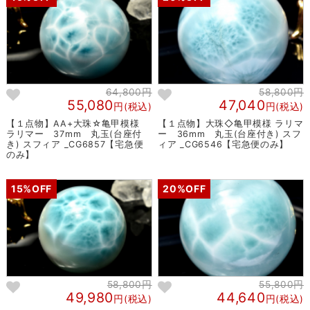
64,800円
58,800円
55,080
47,040
円(税込)
円(税込)
【１点物】AA+大珠☆亀甲模様
【１点物】大珠◇亀甲模様 ラリマ
ラリマー 37mm 丸玉(台座付
ー 36mm 丸玉(台座付き) スフ
き) スフィア _CG6857【宅急便
ィア _CG6546【宅急便のみ】
のみ】
15%OFF
20%OFF
58,800円
55,800円
49,980
44,640
円(税込)
円(税込)