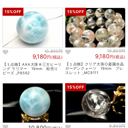
15%OFF
15%OFF
10,800円
10,800円
9,180
9,180
円(税込)
円(税込)
【１点物】クリア大珠◇庭園水晶
【１点物】AAA大珠☆三大ヒーリ
ガーデンクォーツ 19mm ブレ
ング ラリマー 19mm 粒売り
スレット _MC9111
ビーズ _P8562
15%OFF
9,800円
10,800