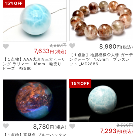
15%OFF
8,980
8,980円
円(税込)
7,633
円(税込)
【１点物】地層模様◇大珠 ガーデ
ンクォーツ 17.5mm ブレスレ
【１点物】AAA大珠☆三大ヒーリ
ット _MD2886
ング ラリマー 18mm 粒売り
ビーズ _P8560
15%OFF
8,580円
8,780
円(税込)
7,293
円(税込)
【１点物】高発色 ブルーハックマ