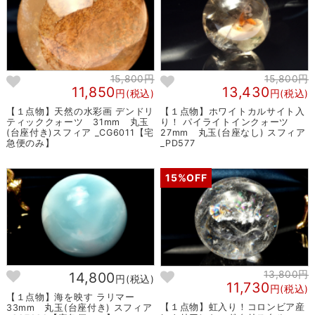
15,800円
15,800円
11,850
13,430
円(税込)
円(税込)
【１点物】天然の水彩画 デンドリ
【１点物】ホワイトカルサイト入
ティッククォーツ 31mm 丸玉
り！ パイライトインクォーツ
(台座付き)スフィア _CG6011【宅
27mm 丸玉(台座なし) スフィア
急便のみ】
_PD577
15%OFF
13,800円
14,800
円(税込)
11,730
円(税込)
【１点物】海を映す ラリマー
【１点物】虹入り！コロンビア産
33mm 丸玉(台座付き) スフィア