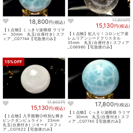
17,800円
18,800
円(税込)
15,130
円(税込)
【１点物】くっきり波模様 ラリマ
【１点物】虹入り！コロンビア産
ー 30mm 丸玉(台座付き) スフ
レムリアンシードクリスタル
ィア _CG7744【宅急便のみ】
35mm 丸玉(台座付き) スフィア
_CG6980【宅急便のみ】
15%OFF
17,800円
17,800
円(税込)
15,130
円(税込)
【１点物】くっきり波模様 ラリマ
【１点物】入手困難◇特別な輝き
ー 30mm 丸玉(台座付き) スフ
ピンクダンビュライト 23mm
ィア _CG7740【宅急便のみ】
丸玉(台座付き) ジオード スフィ
ア _CG7622【宅急便のみ】