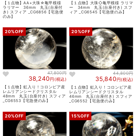
【１点物】AA+大珠☆亀甲模様
【１点物】大珠◇亀甲模様 ラリマ
ラリマー 36mm 丸玉(台座付
ー 34mm 丸玉(台座付き) スフ
き) スフィア _CG6856【宅急便
ィア _CG6545【宅急便のみ】
のみ】
20%OFF
20%OFF
47,800円
44,800円
38,240
35,840
円(税込)
円(税込)
【１点物】虹入り！コロンビア産
【１点物】虹入り！コロンビア産
レムリアンシードクリスタル
レムリアンシードクリスタル
48mm 丸玉(台座付き) スフィア
46mm 丸玉(台座付き) スフィア
_CG6553【宅急便のみ】
_CG6552【宅急便のみ】
20%OFF
15%OFF