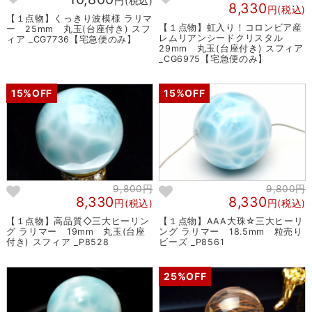
円(税込)
8,330
円(税込)
【１点物】くっきり波模様 ラリマ
【１点物】虹入り！コロンビア産
ー 25mm 丸玉(台座付き) スフ
レムリアンシードクリスタル
ィア _CG7736【宅急便のみ】
29mm 丸玉(台座付き) スフィア
_CG6975【宅急便のみ】
15%OFF
15%OFF
9,800円
9,800円
8,330
8,330
円(税込)
円(税込)
【１点物】高品質◇三大ヒーリン
【１点物】AAA大珠☆三大ヒーリ
グ ラリマー 19mm 丸玉(台座
ング ラリマー 18.5mm 粒売り
付き) スフィア _P8528
ビーズ _P8561
25%OFF