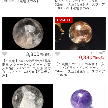
レムリアンシードクリスタル
_CG7899【宅急便のみ】
32mm 丸玉(台座付き) スフィア
_CG6979【宅急便のみ】
15%OFF
12,800円
13,800
円(税込)
10,880
円(税込)
【１点物】AAAA☆希少な結晶美
【１点物】ホワイトカルサイト入
際立つ クォーツインクォーツ(貫
り！ パイライトインクォーツ
入水晶) 29.5mm 丸玉(台座付
24mm 丸玉(台座なし) スフィア
き) スフィア _C3779【宅急便の
_PD576
み】