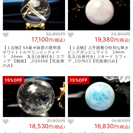
22,800円
22,800円
17,100
19,380
円(税込)
円(税込)
【１点物】5A級☆抜群の透明度
【１点物】入手困難◇特別な輝き
ホワイトトルマリンインクォー
ピンクダンビュライト 24mm
ツ 34mm 丸玉(台座付き) スフ
丸玉(台座付き) ジオード スフィ
ィア 【動画】 _CG5356【宅急便
ア _CG7623【宅急便のみ】
のみ】
15%OFF
15%OFF
21,800円
19,800円
18,530
16,830
円(税込)
円(税込)