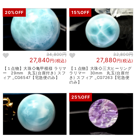
20%OFF
15%OFF
34,800円
32,800円
27,840
27,880
円(税込)
円(税込)
【１点物】大珠◇亀甲模様 ラリマ
【１点物】大珠◇三大ヒーリング
ー 29mm 丸玉(台座付き) スフ
ラリマー 30mm 丸玉(台座付
ィア _CG6547【宅急便のみ】
き) スフィア _CG7263【宅急便
のみ】
25%OFF