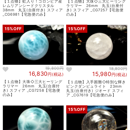
【１点物】虹入り！コロンビア産
【１点物】大珠◇三大ヒーリング
レムリアンシードクリスタル
ラリマー 26mm 丸玉(台座付
38mm 丸玉(台座付き) スフィア
き) スフィア _CG7257【宅急便
_CG6981【宅急便のみ】
のみ】
15%OFF
15%OFF
19,800円
18,800円
16,830
15,980
円(税込)
円(税込)
【１点物】大珠◇三大ヒーリング
【１点物】入手困難◇特別な輝き
ラリマー 26mm 丸玉(台座付
ピンクダンビュライト 23mm
き) スフィア _CG7258【宅急便
丸玉(台座付き) ジオード スフィ
のみ】
ア _CG7619【宅急便のみ】
15%OFF