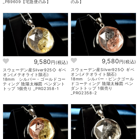
_PB9609【宅急便のみ】
のみ】
9,580
9,580
円(税込)
円(税込)
スウェーデン産Silver925◇ ギベ
スウェーデン産Silver925◇ ギベ
オン(メテオライト隕石)
オン(メテオライト隕石)
18mm シルバー・ピンクゴール
18mm シルバー・ゴールドコー
ドコーティング 陰陽太極図 ペン
ティング 陰陽太極図 ペンダント
ダントトップ 1個売り
トップ 1個売り _PRG2358-1
_PRG2358-2