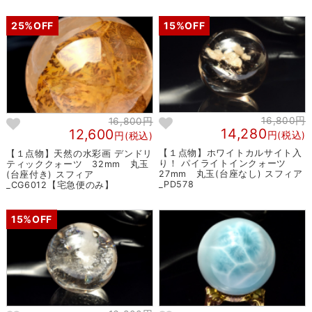
25%OFF
15%OFF
16,800円
16,800円
14,280
12,600
円(税込)
円(税込)
【１点物】ホワイトカルサイト入
【１点物】天然の水彩画 デンドリ
り！ パイライトインクォーツ
ティッククォーツ 32mm 丸玉
27mm 丸玉(台座なし) スフィア
(台座付き) スフィア
_PD578
_CG6012【宅急便のみ】
15%OFF