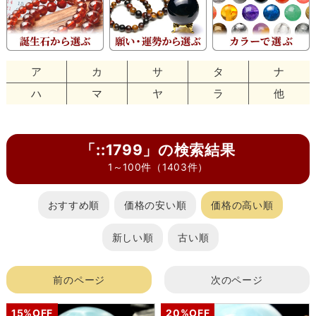
ア
カ
サ
タ
ナ
ハ
マ
ヤ
ラ
他
「::1799」の検索結果
1～100件（1403件）
おすすめ順
価格の安い順
価格の高い順
新しい順
古い順
前のページ
次のページ
15%OFF
20%OFF