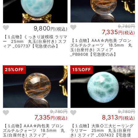
9,780円
9,800
円(税込)
7,335
円(税込)
【１点物】くっきり波模様 ラリマ
【１点物】AAA☆内包美 ブロン
ー 25mm 丸玉(台座付き) スフ
ズルチルクォーツ 18.5mm 丸
ィア _CG7737【宅急便のみ】
玉(台座付き) スフィア
_PB9608【宅急便のみ】
25%OFF
15%OFF
9,780円
9,780円
7,335
8,313
円(税込)
円(税込)
【１点物】AAA☆内包美 ブロン
【１点物】大珠◇三大ヒーリング
ズルチルクォーツ 18.5mm 丸
ラリマー 25mm 丸玉(台座付
玉(台座付き) スフィア
き) スフィア _CG7432【宅急便