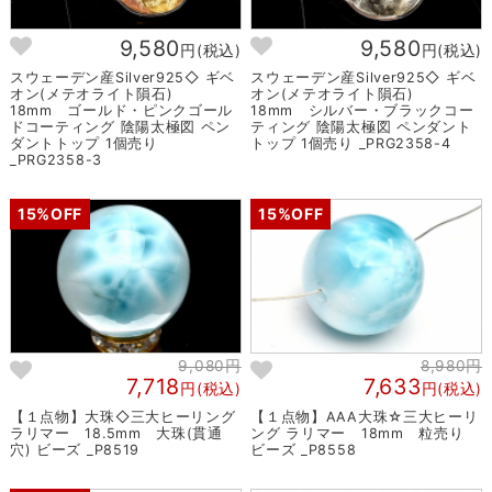
9,580
9,580
円(税込)
円(税込)
スウェーデン産Silver925◇ ギベ
スウェーデン産Silver925◇ ギベ
オン(メテオライト隕石)
オン(メテオライト隕石)
18mm ゴールド・ピンクゴール
18mm シルバー・ブラックコー
ドコーティング 陰陽太極図 ペン
ティング 陰陽太極図 ペンダント
ダントトップ 1個売り
トップ 1個売り _PRG2358-4
_PRG2358-3
15%OFF
15%OFF
9,080円
8,980円
7,718
7,633
円(税込)
円(税込)
【１点物】大珠◇三大ヒーリング
【１点物】AAA大珠☆三大ヒーリ
ラリマー 18.5mm 大珠(貫通
ング ラリマー 18mm 粒売り
穴) ビーズ _P8519
ビーズ _P8558