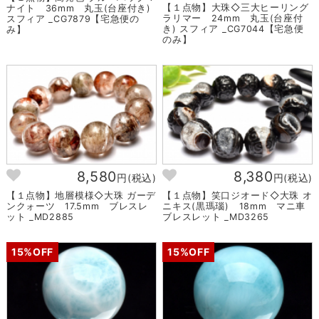
【１点物】大珠◇三大ヒーリング
ナイト 36mm 丸玉(台座付き)
ラリマー 24mm 丸玉(台座付
スフィア _CG7879【宅急便の
き) スフィア _CG7044【宅急便
み】
のみ】
8,580
8,380
円(税込)
円(税込)
【１点物】地層模様◇大珠 ガーデ
【１点物】笑口ジオード◇大珠 オ
ンクォーツ 17.5mm ブレスレ
ニキス(黒瑪瑙) 18mm マニ車
ット _MD2885
ブレスレット _MD3265
15%OFF
15%OFF