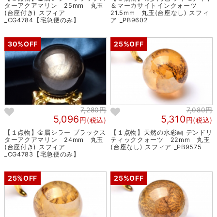
ターアクアマリン 25mm 丸玉
＆マーカサイトインクォーツ
(台座付き) スフィア
21.5mm 丸玉(台座なし) スフィ
_CG4784【宅急便のみ】
ア _PB9602
30%OFF
25%OFF
7,280円
7,080円
5,096
5,310
円(税込)
円(税込)
【１点物】金属シラー ブラックス
【１点物】天然の水彩画 デンドリ
ターアクアマリン 24mm 丸玉
ティッククォーツ 22mm 丸玉
(台座付き) スフィア
(台座なし) スフィア _PB9575
_CG4783【宅急便のみ】
25%OFF
25%OFF