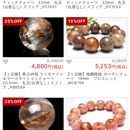
ティッククォーツ 23mm 丸玉
ティッククォーツ 23mm 丸玉
(台座なし) スフィア _PC1551
(台座なし) スフィア _PC1553
25%OFF
15%OFF
6,480円
6,180円
4,860
5,253
円(税込)
円(税込)
【１点物】希少内包 ライモナイト
【１点物】地層模様 ガーデンクォ
＆マーカサイトインクォーツ
ーツ 19mm ブレスレット
20.5mm 丸玉(台座なし) スフィ
_MC8769
ア _PB9599
25%OFF