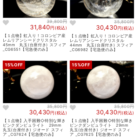
39,800円
35,800円
31,840
30,430
円(税込)
円(税込)
【１点物】虹入り！コロンビア産
【１点物】虹入り！コロンビア産
レムリアンシードクリスタル
レムリアンシードクリスタル
45mm 丸玉(台座付き) スフィア
44mm 丸玉(台座付き) スフィア
_CG6551【宅急便のみ】
_CG6982【宅急便のみ】
15%OFF
15%OFF
35,800円
35,800円
30,430
30,430
円(税込)
円(税込)
【１点物】入手困難◇特別な輝き
【１点物】入手困難◇特別な輝き
ピンクダンビュライト 29mm
ピンクダンビュライト 29mm
丸玉(台座付き) ジオード スフィ
丸玉(台座付き) ジオード スフィ
ア _CG7624【宅急便のみ】
ア _CG7625【宅急便のみ】