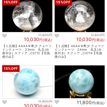
15%OFF
15%OFF
11,800円
11,800円
10,030
10,030
円(税込)
円(税込)
【１点物】AAAA☆希少 クォーツ
【１点物】AAAA☆希少 クォーツ
インクォーツ 23mm 丸玉(台
インクォーツ 24mm 丸玉(台
座付き) スフィア _C3712【宅急
座付き) スフィア _C3714【宅急
便のみ】
便のみ】
15%OFF
11,800円
11,800
円(税込)
10,030
円(税込)