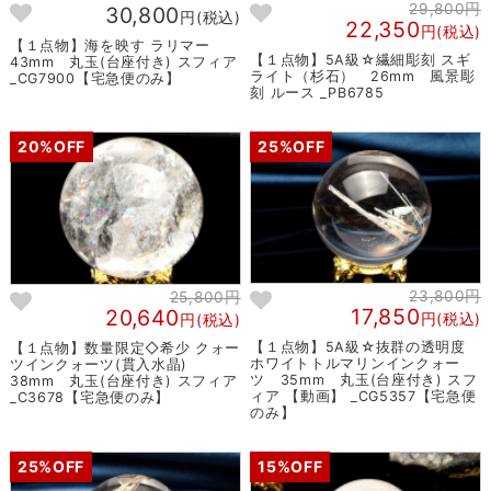
29,800円
30,800
円(税込)
22,350
円(税込)
【１点物】海を映す ラリマー
【１点物】5A級☆繊細彫刻 スギ
43mm 丸玉(台座付き) スフィア
ライト（杉石） 26mm 風景彫
_CG7900【宅急便のみ】
刻 ルース _PB6785
20%OFF
25%OFF
23,800円
25,800円
17,850
20,640
円(税込)
円(税込)
【１点物】5A級☆抜群の透明度
【１点物】数量限定◇希少 クォー
ホワイトトルマリンインクォー
ツインクォーツ(貫入水晶)
ツ 35mm 丸玉(台座付き) スフ
38mm 丸玉(台座付き) スフィア
ィア 【動画】 _CG5357【宅急便
_C3678【宅急便のみ】
のみ】
25%OFF
15%OFF