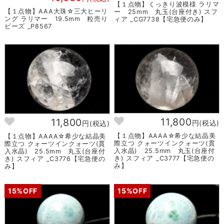
【１点物】くっきり波模様 ラリマ
【１点物】AAA大珠☆三大ヒーリ
ー 25mm 丸玉(台座付き) スフ
ング ラリマー 19.5mm 粒売り
ィア _CG7738【宅急便のみ】
ビーズ _P8567
11,800
11,800
円(税込)
円(税込)
【１点物】AAAA☆希少な結晶美
【１点物】AAAA☆希少な結晶美
際立つ クォーツインクォーツ(貫
際立つ クォーツインクォーツ(貫
入水晶) 25.5mm 丸玉(台座付
入水晶) 25.5mm 丸玉(台座付
き) スフィア _C3777【宅急便の
き) スフィア _C3776【宅急便の
み】
み】
15%OFF
15%OFF