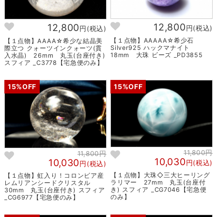
12,800
12,800
円(税込)
円(税込)
【１点物】AAAAA☆希少石
【１点物】AAAA☆希少な結晶美
Silver925 ハックマナイト
際立つ クォーツインクォーツ(貫
18mm 大珠 ビーズ _PD3855
入水晶) 26mm 丸玉(台座付き)
スフィア _C3778【宅急便のみ】
15%OFF
15%OFF
11,800円
11,800円
10,030
10,030
円(税込)
円(税込)
【１点物】大珠◇三大ヒーリング
【１点物】虹入り！コロンビア産
ラリマー 27mm 丸玉(台座付
レムリアンシードクリスタル
き) スフィア _CG7046【宅急便
30mm 丸玉(台座付き) スフィア
のみ】
_CG6977【宅急便のみ】