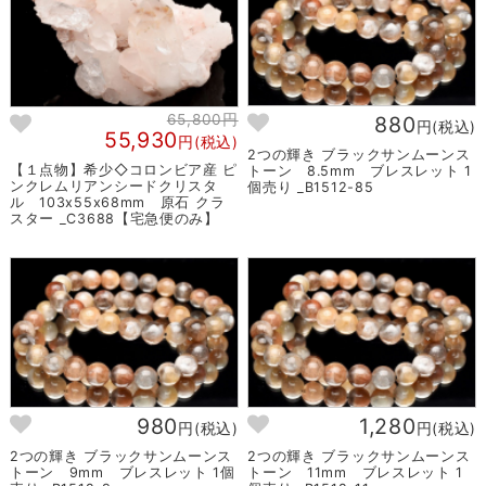
65,800円
880
円(税込)
55,930
円(税込)
2つの輝き ブラックサンムーンス
【１点物】希少◇コロンビア産 ピ
トーン 8.5mm ブレスレット 1
ンクレムリアンシードクリスタ
個売り _B1512-85
ル 103x55x68mm 原石 クラ
スター _C3688【宅急便のみ】
980
1,280
円(税込)
円(税込)
2つの輝き ブラックサンムーンス
2つの輝き ブラックサンムーンス
トーン 9mm ブレスレット 1個
トーン 11mm ブレスレット 1