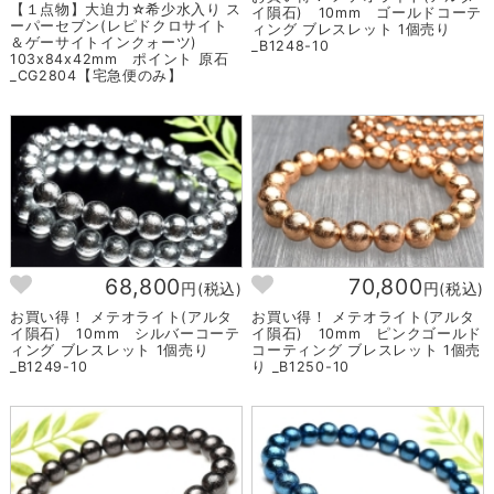
【１点物】大迫力☆希少水入り ス
イ隕石) 10mm ゴールドコーテ
ーパーセブン(レピドクロサイト
ィング ブレスレット 1個売り
＆ゲーサイトインクォーツ)
_B1248-10
103x84x42mm ポイント 原石
_CG2804【宅急便のみ】
68,800
70,800
円(税込)
円(税込)
お買い得！ メテオライト(アルタ
お買い得！ メテオライト(アルタ
イ隕石) 10mm シルバーコーテ
イ隕石) 10mm ピンクゴールド
ィング ブレスレット 1個売り
コーティング ブレスレット 1個売
_B1249-10
り _B1250-10