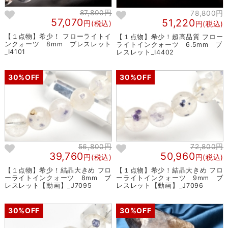
87,800円
78,800円
57,070
51,220
円(税込)
円(税込)
【１点物】希少！ フローライトイ
【１点物】希少！超高品質 フロー
ンクォーツ 8mm ブレスレット
ライトインクォーツ 6.5mm ブ
_I4101
レスレット_I4402
30%OFF
30%OFF
56,800円
72,800円
39,760
50,960
円(税込)
円(税込)
【１点物】希少！結晶大きめ フロ
【１点物】希少！結晶大きめ フロ
ーライトインクォーツ 8mm ブ
ーライトインクォーツ 9mm ブ
レスレット【動画】_J7095
レスレット【動画】_J7096
30%OFF
30%OFF