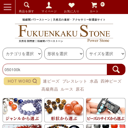
0
商品を探す
マイページ
お気に入り
カート
福縁閣パワーストーン｜天然石の連材・アクセサリー卸通販サイト
HOT WORD
連ビーズ
ブレスレット
水晶
四神ビーズ
高級商品
ルース
原石