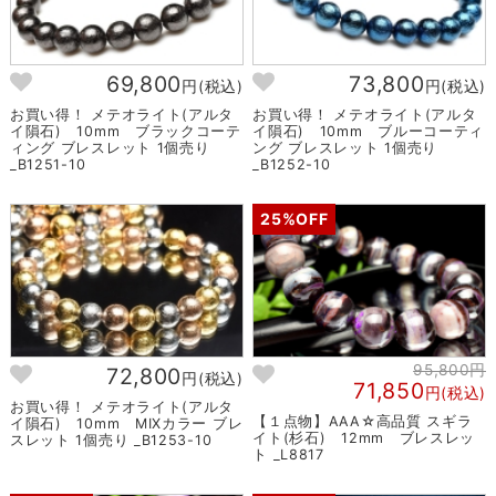
69,800
73,800
円(税込)
円(税込)
お買い得！ メテオライト(アルタ
お買い得！ メテオライト(アルタ
イ隕石) 10mm ブラックコーテ
イ隕石) 10mm ブルーコーティ
ィング ブレスレット 1個売り
ング ブレスレット 1個売り
_B1251-10
_B1252-10
25%OFF
95,800円
72,800
円(税込)
71,850
円(税込)
お買い得！ メテオライト(アルタ
【１点物】AAA☆高品質 スギラ
イ隕石) 10mm MIXカラー ブレ
イト(杉石) 12mm ブレスレッ
スレット 1個売り _B1253-10
ト _L8817