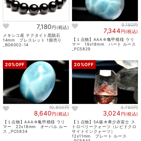
9,180円
7,180
円(税込)
7,344
円(税込)
メキシコ産 テクタイト黒隕石
【１点物】AAA☆亀甲模様 ラリ
14mm ブレスレット 1個売り
マー 19x18mm ハート ルース
_BG6002-14
_PC5829
20%OFF
20%OFF
10,800円
3,780円
8,640
3,024
円(税込)
円(税込)
【１点物】AAA☆亀甲模様 ラリ
【１点物】5A級☆希少赤富士 ス
マー 22x18mm オーバル ルー
トロベリークォーツ（レピドクロ
ス _PC5834
サイトインクォーツ）
12x11mm プレート ルース
_PC5843