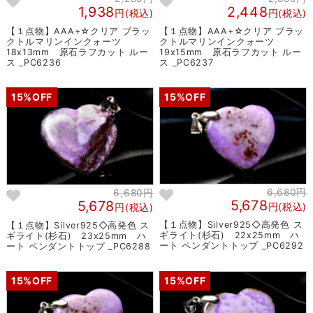
1,938
2,448
円(税込)
円(税込)
【１点物】AAA+☆クリア ブラッ
【１点物】AAA+☆クリア ブラッ
クトルマリンインクォーツ
クトルマリンインクォーツ
18x13mm 原石ラフカット ルー
19x15mm 原石ラフカット ルー
ス _PC6236
ス _PC6237
15%OFF
15%OFF
6,680円
6,680円
5,678
5,678
円(税込)
円(税込)
【１点物】Silver925◇高発色 ス
【１点物】Silver925◇高発色 ス
ギライト(杉石) 22x25mm ハ
ギライト(杉石) 23x25mm ハ
ート ペンダントトップ _PC6292
ート ペンダントトップ _PC6288
15%OFF
15%OFF