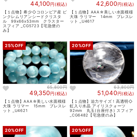
44,100
42,600
円(税込)
円(税込)
【１点物】希少◇コロンビア産 ピ
【１点物】AAA☆美しい水面模様
ンクレムリアンシードクリスタ
大珠 ラリマー 14mm ブレスレ
ル 99x66x53mm クラスター
ット _U4617
スフィア _CG5723【宅急便の
み】
25%OFF
20%OFF
65,800円
63,800円
49,350
51,040
円(税込)
円(税込)
【１点物】AAA☆美しい水面模様
【１点物】迫力サイズ！高透明◇
大珠 ラリマー 15mm ブレスレ
虹入り水晶 アイリスクォーツ
ット _U4621
92mm 丸玉(台座付き) スフィア
_CG6482【宅急便のみ】
20%OFF
20%OFF