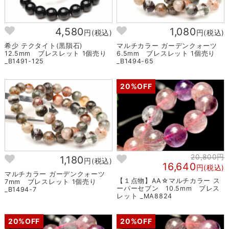
4,580
1,080
円(税込)
円(税込)
希少 テクタイト(黒隕石)
マルチカラー ガーデンクォーツ
12.5mm ブレスレット 1個売り
6.5mm ブレスレット 1個売り
_B1491-125
_B1494-65
20%OFF
20,800円
1,180
円(税込)
16,640
円(税込)
マルチカラー ガーデンクォーツ
【１点物】AA☆マルチカラー ス
7mm ブレスレット 1個売り
ーパーセブン 10.5mm ブレス
_B1494-7
レット _MA8824
20%OFF
20%OFF