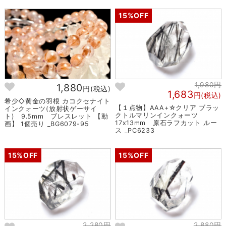
15%OFF
1,980円
1,880
円(税込)
1,683
円(税込)
希少◇黄金の羽根 カコクセナイト
【１点物】AAA+☆クリア ブラッ
インクォーツ(放射状ゲーサイ
クトルマリンインクォーツ
ト) 9.5mm ブレスレット 【動
17x13mm 原石ラフカット ルー
画】 1個売り _BG6079-95
ス _PC6233
15%OFF
15%OFF
2,280円
2,880円