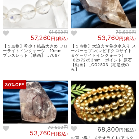
81,800円
76,800円
57,260
53,760
円(税込)
円(税込)
【１点物】希少！結晶大きめ フロ
【１点物】大迫力☆希少水入り ス
ーライトインクォーツ 10mm
ーパーセブン(レピドクロサイト
ブレスレット【動画】_J7097
＆ゲーサイトインクォーツ)
162x72x53mm ポイント 原石
【動画】 _CG2803【宅急便の
み】
30%OFF
76,800円
68,800
円(税込)
53,760
円(税込)
お買い得！ メテオライト(アルタ