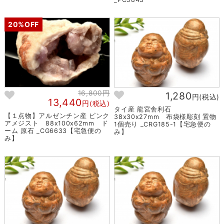
20%OFF
16,800円
1,280
円(税込)
13,440
円(税込)
タイ産 龍宮舎利石
【１点物】アルゼンチン産 ピンク
38x30x27mm 布袋様彫刻 置物
アメジスト 88x100x62mm ド
1個売り _CRG185-1【宅急便の
ーム 原石 _CG6633【宅急便の
み】
み】