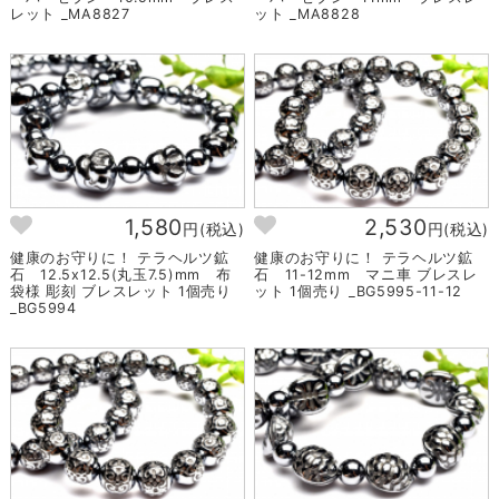
レット _MA8827
ット _MA8828
1,580
2,530
円(税込)
円(税込)
健康のお守りに！ テラヘルツ鉱
健康のお守りに！ テラヘルツ鉱
石 12.5x12.5(丸玉7.5)mm 布
石 11-12mm マニ車 ブレスレ
袋様 彫刻 ブレスレット 1個売り
ット 1個売り _BG5995-11-12
_BG5994