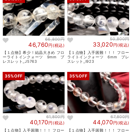
50,800円
66,800円
33,020
46,760
円(税込)
円(税込)
【１点物】入手困難！！！ フロー
【１点物】希少！結晶大きめ フロ
ライトインクォーツ 6mm ブレ
ーライトインクォーツ 9mm ブ
スレット_I923
レスレット_J5763
35%OFF
35%OFF
61,800円
67,800円
40,170
44,070
円(税込)
円(税込)
【１点物】入手困難！！！ フロー
【１点物】入手困難！！！ フロー