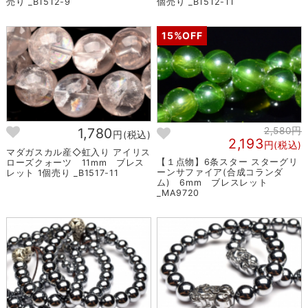
売り _B1512-9
個売り _B1512-11
15%OFF
2,580円
1,780
円(税込)
2,193
円(税込)
マダガスカル産◇虹入り アイリス
【１点物】6条スター スターグリ
ローズクォーツ 11mm ブレス
ーンサファイア(合成コランダ
レット 1個売り _B1517-11
ム) 6mm ブレスレット
_MA9720