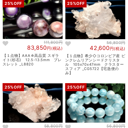
25%OFF
25%OFF
111,800円
56,800円
83,850
42,600
円(税込)
円(税込)
【１点物】AAA☆高品質 スギラ
【１点物】希少◇コロンビア産 ピ
イト(杉石) 12.5-13.5mm ブレ
ンクレムリアンシードクリスタ
スレット _L8820
ル 105x70x47mm クラスター
スフィア _CG5722【宅急便の
み】
25%OFF
25%OFF
58,800円
56,800円