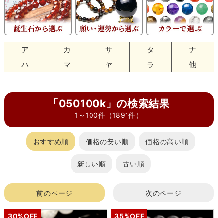
ア
カ
サ
タ
ナ
ハ
マ
ヤ
ラ
他
「050100k」の検索結果
1～100件（1891件）
おすすめ順
価格の安い順
価格の高い順
新しい順
古い順
前のページ
次のページ
30%OFF
35%OFF