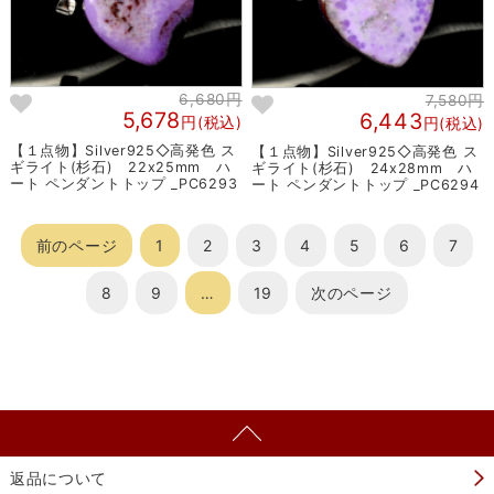
6,680円
7,580円
5,678
6,443
円(税込)
円(税込)
【１点物】Silver925◇高発色 ス
【１点物】Silver925◇高発色 ス
ギライト(杉石) 22x25mm ハ
ギライト(杉石) 24x28mm ハ
ート ペンダントトップ _PC6293
ート ペンダントトップ _PC6294
前のページ
1
2
3
4
5
6
7
8
9
…
19
次のページ
返品について