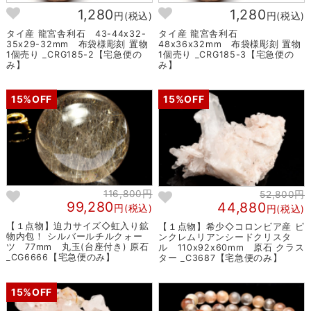
1,280
1,280
円(税込)
円(税込)
タイ産 龍宮舎利石 43-44x32-
タイ産 龍宮舎利石
35x29-32mm 布袋様彫刻 置物
48x36x32mm 布袋様彫刻 置物
1個売り _CRG185-2【宅急便の
1個売り _CRG185-3【宅急便の
み】
み】
15%OFF
15%OFF
116,800円
52,800円
99,280
44,880
円(税込)
円(税込)
【１点物】迫力サイズ◇虹入り鉱
【１点物】希少◇コロンビア産 ピ
物内包！ シルバールチルクォー
ンクレムリアンシードクリスタ
ツ 77mm 丸玉(台座付き) 原石
ル 110x92x60mm 原石 クラス
_CG6666【宅急便のみ】
ター _C3687【宅急便のみ】
15%OFF