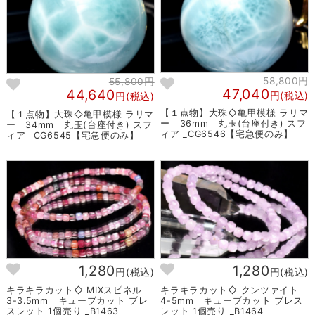
58,800円
55,800円
47,040
44,640
円(税込)
円(税込)
【１点物】大珠◇亀甲模様 ラリマ
【１点物】大珠◇亀甲模様 ラリマ
ー 36mm 丸玉(台座付き) スフ
ー 34mm 丸玉(台座付き) スフ
ィア _CG6546【宅急便のみ】
ィア _CG6545【宅急便のみ】
1,280
1,280
円(税込)
円(税込)
キラキラカット◇ MIXスピネル
キラキラカット◇ クンツァイト
3-3.5mm キューブカット ブレ
4-5mm キューブカット ブレス
スレット 1個売り _B1463
レット 1個売り _B1464