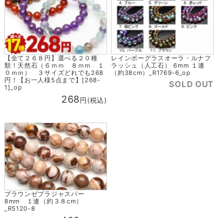
【全て２６８円】選べる２０種
レインボーグラスオーラ・ルナフ
類！天然石（６ｍｍ ８ｍｍ １
ラッシュ（人工石） 6mm １連
０ｍｍ） ３サイズどれでも268
（約38cm）_R1769-6_op
円！【お一人様5点まで】[268-
SOLD OUT
1]_op
268
円(税込)
ブラウンゼブラジャスパー
8mm １連（約３８cm）
_R5120-8