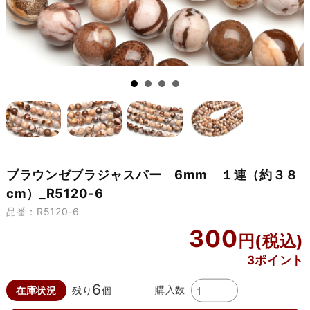
ブラウンゼブラジャスパー 6mm １連（約３８
cm）_R5120-6
品番：R5120-6
300
3ポイント
6
購入数
在庫状況
残り
個