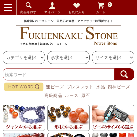
0
商品を探す
マイページ
お気に入り
カート
福縁閣パワーストーン｜天然石の連材・アクセサリー卸通販サイト
HOT WORD
連ビーズ
ブレスレット
水晶
四神ビーズ
高級商品
ルース
原石