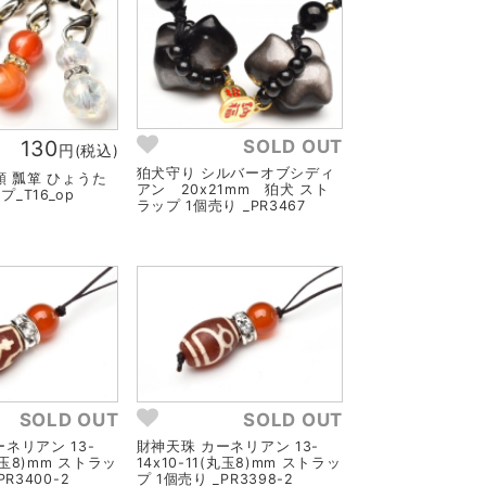
130
SOLD OUT
円(税込)
狛犬守り シルバーオブシディ
類 瓢箪 ひょうた
アン 20x21mm 狛犬 スト
_T16_op
ラップ 1個売り _PR3467
SOLD OUT
SOLD OUT
ネリアン 13-
財神天珠 カーネリアン 13-
(丸玉8)mm ストラッ
14x10-11(丸玉8)mm ストラッ
PR3400-2
プ 1個売り _PR3398-2