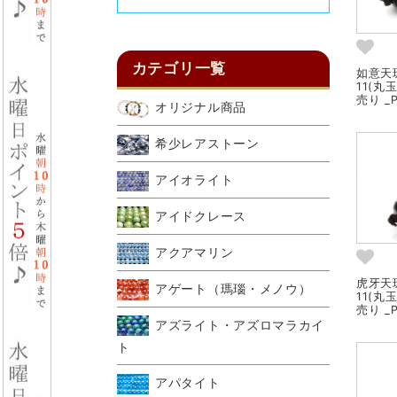
カテゴリ一覧
如意天珠
11(丸
売り _P
オリジナル商品
希少レアストーン
アイオライト
アイドクレース
アクアマリン
虎牙天珠
アゲート（瑪瑙・メノウ）
11(丸
売り _P
アズライト・アズロマラカイ
ト
アパタイト