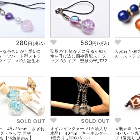
280
580
円(税込)
円(税込)
ーな色合いが可愛いロ
聖獣の守 龍が天に昇るが如く
天然石 17種
ォーツハート型ストラ
幸を呼び込む四神青龍ストラ
ん ストラップ
Bタイプ <10月誕生石
ップ Bタイプ 聖獣の守_T22
SOLD OUT
SOLD OUT
オイルインクォーツ(石油入り
宝瓶天珠 カー
ー 48x38mm さざれ
水晶) 40mm キーホルダー
14x10-11
 ストラップ 置物
1個売り _PRG1611-1
プ 1個売り _
485【宅急便のみ】