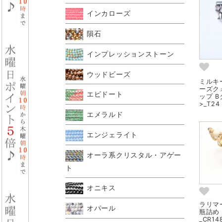
インカローズ
隕石
インプレッションストーン
ウッドビーズ
ミルキ
ーズク
エピドート
ップ 
>_T24
エメラルド
エンジェライト
オーラ系クリスタル・アゲー
ト
オニキス
ラリマ
オパール
瓶詰め
_CR1