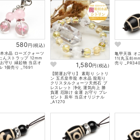
580
円(税込)
 本水晶 ローズクォーツ
亀甲天珠 オニキ
たんストラップ 12mm
11(丸玉8)
 お守り 縁起物 当店オ
売り _PR340
1,580
円(税込)
 1個売り _T691
【開運お守り】 素彫り シトリ
ン 五爪皇帝龍 本水晶 龍彫り
クリスタルクォーツ天然石 ブ
レスレット 浄化 運気向上 勝
負運 厄除け 金運 お守り プレ
ゼント 辰年 当店オリジナル
_A1270