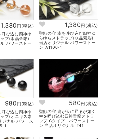
1,380
1,380
円(税込)
円(税込)
聖獣の守 幸を呼び込む四神ゆ
を呼び込む四神ゆ
らゆらストラップ(水晶素彫)
ラップ(水晶金彫)
当店オリジナル パワーストー
ル パワーストー
ン_A1106-1
580
980
円(税込)
円(税込)
聖獣の守 龍が天に昇るが如く
を呼び込む四神ゆ
幸を呼び込む四神青龍ストラ
ップ(オニキス素
ップ Cタイプ パワーストー
リジナル パワース
ン 当店オリジナル_T41
5-1