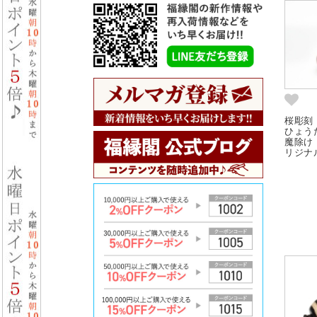
桜彫刻
ひょう
魔除け
リジナル