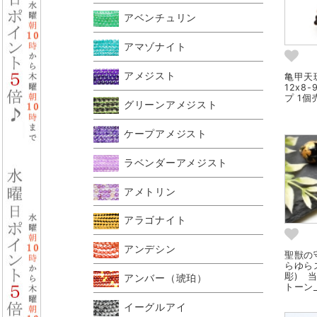
アベンチュリン
アマゾナイト
アメジスト
亀甲天珠
12x8
プ 1個売
グリーンアメジスト
ケープアメジスト
ラベンダーアメジスト
アメトリン
アラゴナイト
アンデシン
聖獣の
らゆら
彫) 
アンバー（琥珀）
トーン_
イーグルアイ