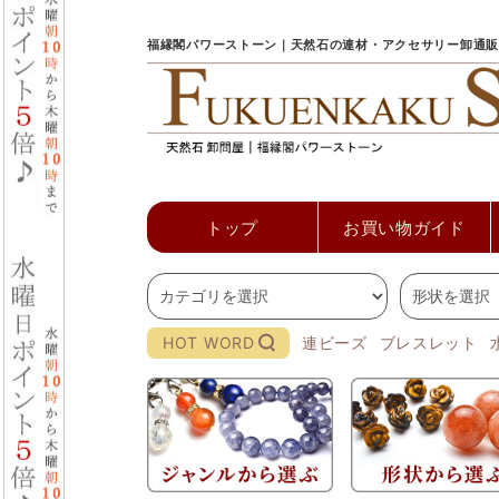
福縁閣パワーストーン｜天然石の連材・アクセサリー卸通販
トップ
お買い物ガイド
HOT WORD
連ビーズ
ブレスレット