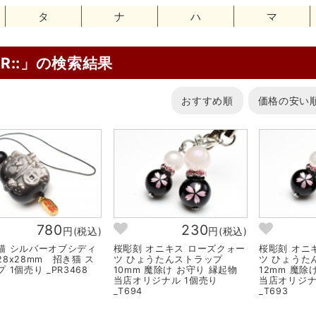
タ
ナ
ハ
マ
SR::」の検索結果
おすすめ順
価格の安い
780
230
円(税込)
円(税込)
猫 シルバーオブシディ
桜彫刻 オニキス ローズクォー
桜彫刻 オニ
8x28mm 招き猫 ス
ツ ひょうたんストラップ
ツ ひょうた
 1個売り _PR3468
10mm 魔除け お守り 縁起物
12mm 魔除
当店オリジナル 1個売り
当店オリジナ
_T694
_T693