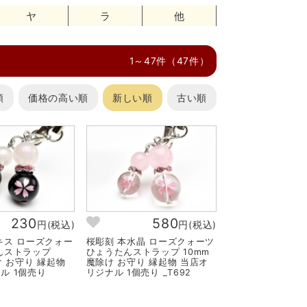
ヤ
ラ
他
1～47件（47件）
順
価格の高い順
新しい順
古い順
230
580
円(税込)
円(税込)
キス ローズクォー
桜彫刻 本水晶 ローズクォーツ
んストラップ
ひょうたんストラップ 10mm
け お守り 縁起物
魔除け お守り 縁起物 当店オ
ル 1個売り
リジナル 1個売り _T692