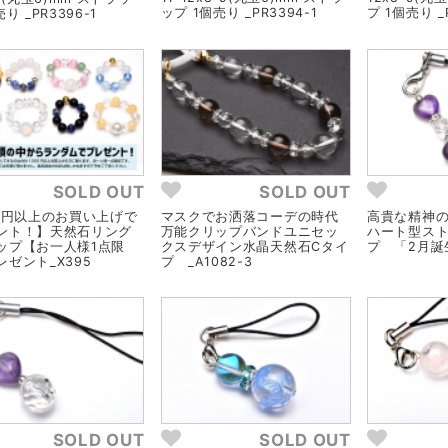
ップ 1個売り _PR3394-1
プ 1個売り _P
り _PR3396-1
SOLD OUT
SOLD OUT
00円以上のお買い上げで
マスクでお洒落コーデの時代
高貴な精神
ント！】天然石リング
万能クリップバンドユニセッ
ハート型スト
ップ【お一人様1点限
クスデザイン水晶天然石Cタイ
プ 「2月誕生
ゼント_X395
プ _A1082-3
SOLD OUT
SOLD OUT