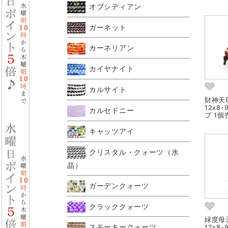
オブシディアン
ガーネット
カーネリアン
カイヤナイト
カルサイト
財神天珠
12x8
カルセドニー
プ 1個売
キャッツアイ
クリスタル・クォーツ（水
晶）
ガーデンクォーツ
クラッククォーツ
緑度母天
スモーキークォーツ
12x8