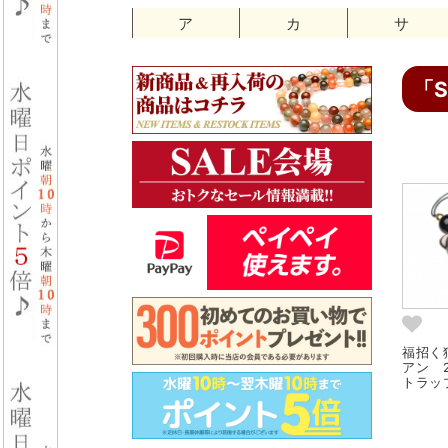
ア
カ
サ
「
福招く
アン 2
トラップ