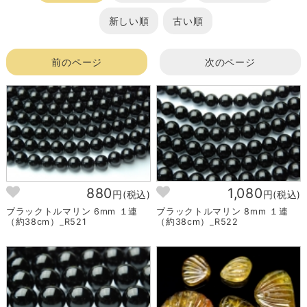
新しい順
古い順
前のページ
次のページ
880
1,080
円(税込)
円(税込)
ブラックトルマリン 6mm １連
ブラックトルマリン 8mm １連
（約38cm）_R521
（約38cm）_R522