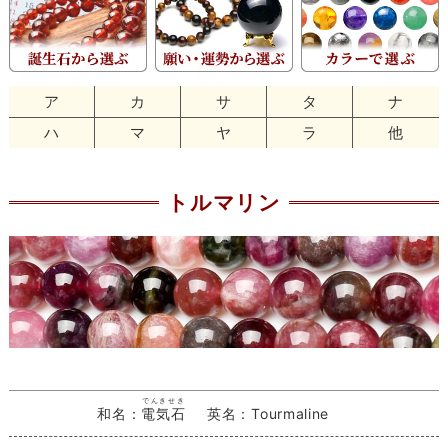
ア
カ
サ
タ
ナ
ハ
マ
ヤ
ラ
他
トルマリン
でんきせき
和名：
電気石
英名：Tourmaline