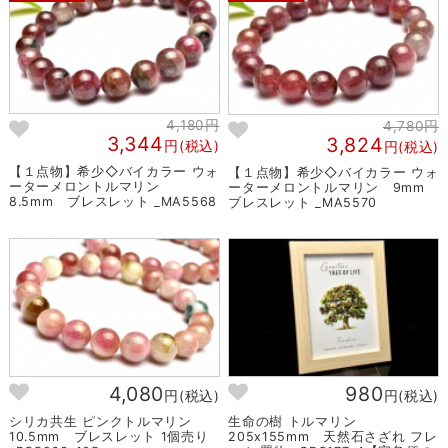
4,180円
4,780円
3,344
3,824
円(税込)
円(税込)
【１点物】希少◇バイカラー ウォ
【１点物】希少◇バイカラー ウォ
ーターメロントルマリン
ーターメロントルマリン 9mm
8.5mm ブレスレット _MA5568
ブレスレット _MA5570
4,080
980
円(税込)
円(税込)
シリカ共生 ピンクトルマリン
生命の樹 トルマリン
10.5mm ブレスレット 1個売り
205x155mm 天然石さざれ フレ