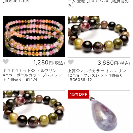
_BG5963-105
ーム 置物 _CRG177-4【宅急便の
み】
1,280
3,680
円(税込)
円(税込)
キラキラカット◇ トルマリン
上質◇マルチカラー トルマリン
4mm ボールカット ブレスレッ
12mm ブレスレット 1個売り
ト 1個売り _B1474
_BG6056-12
15%OFF