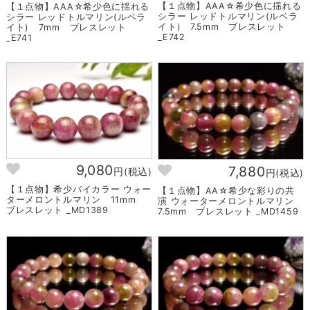
【１点物】AAA☆希少色に揺れる
【１点物】AAA☆希少色に揺れる
シラー レッドトルマリン(ルベラ
シラー レッドトルマリン(ルベラ
イト) 7.5mm ブレスレット
イト) 7mm ブレスレット
_E742
_E741
9,080
7,880
円(税込)
円(税込)
【１点物】希少バイカラー ウォー
【１点物】AA☆希少な彩りの共
ターメロントルマリン 11mm
演 ウォーターメロントルマリン
ブレスレット _MD1389
7.5mm ブレスレット _MD1459