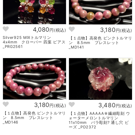
4,080
3,180
円(税込)
円(税込)
Silver925 MIXトルマリン
【１点物】高発色 ピンクトルマリ
4x4mm クローバー 四葉 ピアス
ン 8.5mm ブレスレット
_PRG2561
_MD141
3,180
3,480
円(税込)
円(税込)
【１点物】高発色 ピンクトルマリ
【１点物】AAAAA☆繊細彫刻 ウ
ン 8.5mm ブレスレット
ォーターメロントルマリン
_MD146
11x10mm バラ彫刻? 通し穴 ビ
ーズ _PD2372