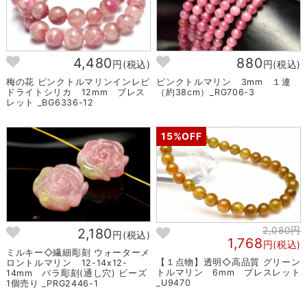
4,480
880
円(税込)
円(税込)
梅の花 ピンクトルマリンインレピ
ピンクトルマリン 3mm １連
ドライトシリカ 12mm ブレス
（約38cm）_RG706-3
レット _BG6336-12
15%OFF
2,080円
2,180
円(税込)
1,768
円(税込)
ミルキー◇繊細彫刻 ウォーターメ
【１点物】透明◇高品質 グリーン
ロントルマリン 12-14x12-
トルマリン 6mm ブレスレット
14mm バラ彫刻(通し穴) ビーズ
_U9470
1個売り _PRG2446-1