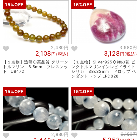
15%OFF
15%OFF
2,480円
3,680円
2,108
3,128
円(税込)
円(税込)
【１点物】透明◇高品質 グリーン
【１点物】Silver925◇梅の花 ピ
トルマリン 6.5mm ブレスレッ
ンクトルマリンインレピドライト
ト _U9472
シリカ 38x32mm ドロップ ペ
ンダントトップ _PD828
15%OFF
15%OFF
6,180円
2,880円