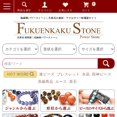
0
商品を探す
マイページ
お気に入り
カート
福縁閣パワーストーン｜天然石の連材・アクセサリー卸通販サイト
HOT WORD
連ビーズ
ブレスレット
水晶
四神ビーズ
高級商品
ルース
原石