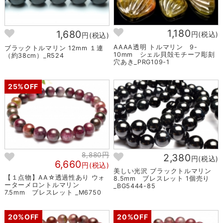
1,180
1,680
円(税込)
円(税込)
AAAA透明 トルマリン 9-
ブラックトルマリン 12mm １連
10mm シェル貝殻モチーフ彫刻
（約38cm）_R524
穴あき_PRG109-1
25%OFF
8,880円
2,380
円(税込)
6,660
円(税込)
美しい光沢 ブラックトルマリン
【１点物】AA☆透過性あり ウォ
8.5mm ブレスレット 1個売り
ーターメロントルマリン
_BG5444-85
7.5mm ブレスレット _M6750
20%OFF
20%OFF