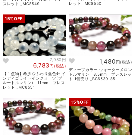
レット _MC8550
スレット _MC8549
15%OFF
7,980円
1,480
円(税込)
6,783
円(税込)
ディープカラー ウォーターメロン
【１点物】希少◇ふわり藍色針 イ
トルマリン 8.5mm ブレスレッ
ンディゴライトインクォーツ(ブ
ト 1個売り _BG6539-85
ルートルマリン) 11mm ブレス
レット _MC8551
15%OFF