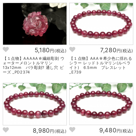
5,180
7,280
円(税込)
円(税込)
【１点物】AAAAA☆繊細彫刻 ウ
【１点物】AAA☆希少色に揺れる
ォーターメロントルマリン
シラー レッドトルマリン(ルベラ
13x12mm バラ彫刻? 通し穴 ビ
イト) 6.5mm ブレスレット
ーズ _PD2374
_E739
9,480
8,980
円(税込)
円(税込)