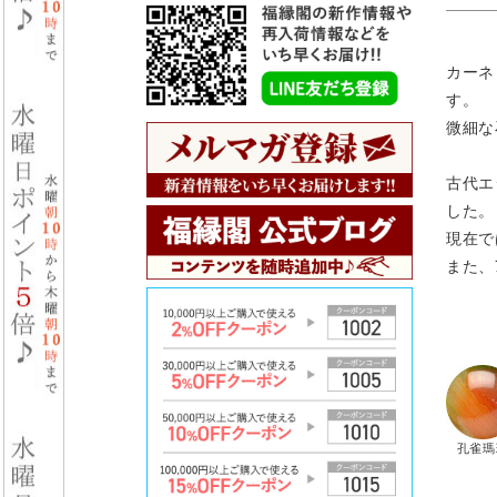
カーネ
す。
微細な
古代エ
した。
現在で
また、
孔雀瑪