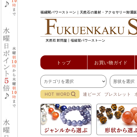
福縁閣パワーストーン｜天然石の連材・アクセサリー卸通販
トップ
お買い物ガイド
HOT WORD
連ビーズ
ブレスレット