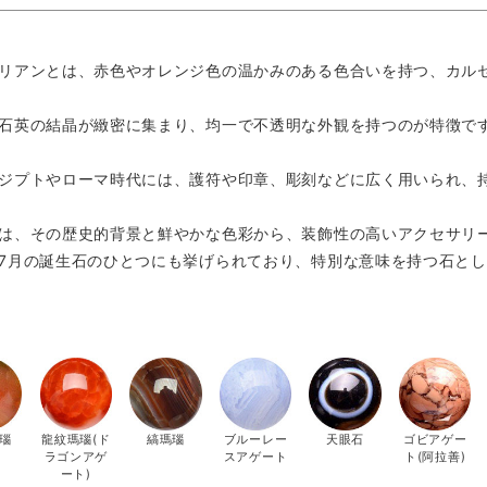
リアンとは、赤色やオレンジ色の温かみのある色合いを持つ、カル
石英の結晶が緻密に集まり、均一で不透明な外観を持つのが特徴で
ジプトやローマ時代には、護符や印章、彫刻などに広く用いられ、
は、その歴史的背景と鮮やかな色彩から、装飾性の高いアクセサリ
7月の誕生石のひとつにも挙げられており、特別な意味を持つ石と
瑙
龍紋瑪瑙(ド
縞瑪瑙
ブルーレー
天眼石
ゴビアゲー
ラゴンアゲ
スアゲート
ト(阿拉善)
ート)