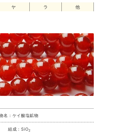
ヤ
ラ
他
物名：ケイ酸塩鉱物
組成：SiO
2