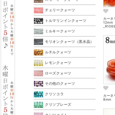
チェリークォーツ
カーネ
トルマリンインクォーツ
12mm
_R106
ミルキークォーツ
モリオンクォーツ（黒水晶）
ルチルクォーツ
レモンクォーツ
ローズクォーツ
その他のクォーツ
クリソコラ
カーネ
8mm 
クリソプレーズ
クンツァイト