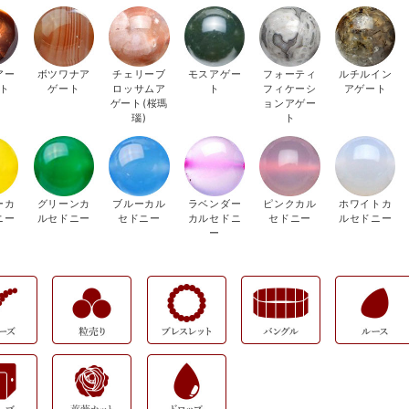
アー
ボツワナア
チェリーブ
モスアゲー
フォーティ
ルチルイン
ト
ゲート
ロッサムア
ト
フィケーシ
アゲート
ゲート(桜瑪
ョンアゲー
瑙)
ト
ーカ
グリーンカ
ブルーカル
ラベンダー
ピンクカル
ホワイトカ
ニー
ルセドニー
セドニー
カルセドニ
セドニー
ルセドニー
ー