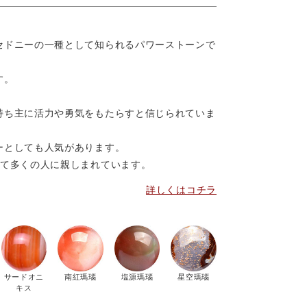
セドニーの一種として知られるパワーストーンで
す。
持ち主に活力や勇気をもたらすと信じられていま
ーとしても人気があります。
して多くの人に親しまれています。
詳しくはコチラ
サードオニ
南紅瑪瑙
塩源瑪瑙
星空瑪瑙
キス