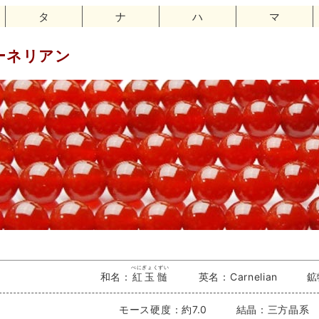
タ
ナ
ハ
マ
ーネリアン
べにぎょくずい
和名：
紅玉髄
英名：Carnelian
鉱
モース硬度：約7.0
結晶：三方晶系