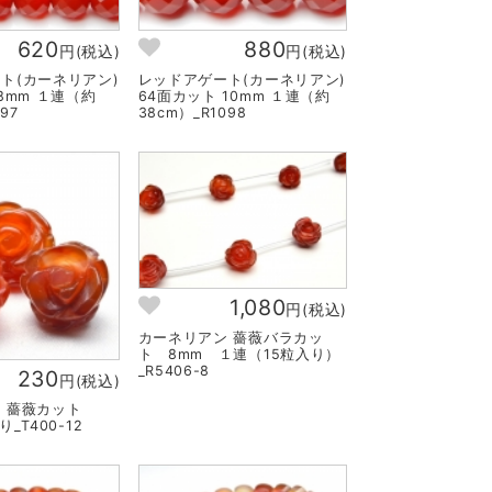
620
880
円(税込)
円(税込)
ト(カーネリアン)
レッドアゲート(カーネリアン)
8mm １連（約
64面カット 10mm １連（約
97
38cm）_R1098
1,080
円(税込)
カーネリアン 薔薇バラカッ
ト 8mm １連（15粒入り）
_R5406-8
230
円(税込)
ン 薔薇カット
_T400-12