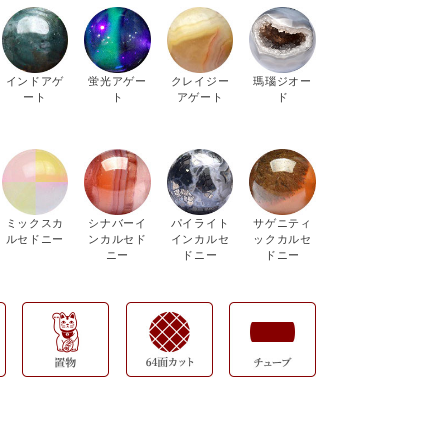
インドアゲ
蛍光アゲー
クレイジー
瑪瑙ジオー
ート
ト
アゲート
ド
ミックスカ
シナバーイ
パイライト
サゲニティ
ルセドニー
ンカルセド
インカルセ
ックカルセ
ニー
ドニー
ドニー