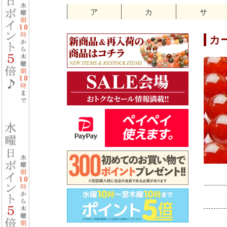
ア
カ
サ
カ