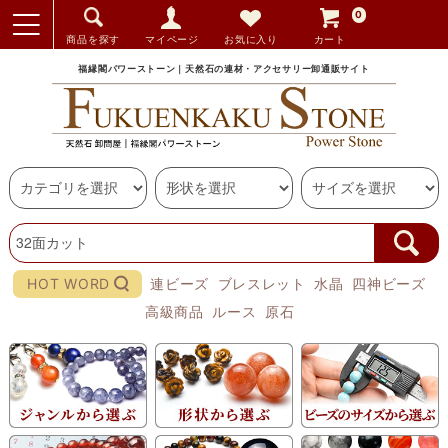
0
商品を探す
マイページ
お気に入り
カート
福縁閣パワーストーン｜天然石の連材・アクセサリー卸通販サイト
HOT WORD
連ビーズ
ブレスレット
水晶
四神ビーズ
高級商品
ルース
原石