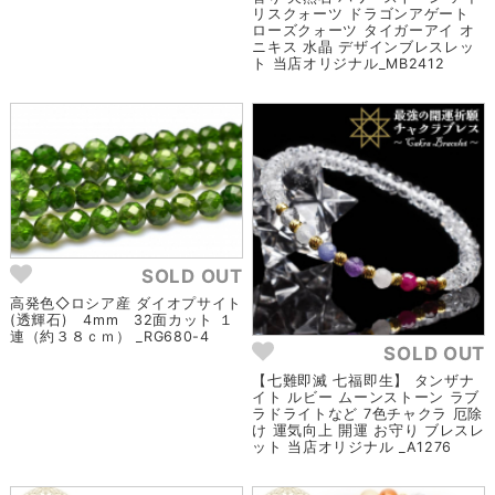
リスクォーツ ドラゴンアゲート
ローズクォーツ タイガーアイ オ
ニキス 水晶 デザインブレスレッ
ト 当店オリジナル_MB2412
SOLD OUT
高発色◇ロシア産 ダイオプサイト
(透輝石) 4mm 32面カット １
連（約３８ｃｍ） _RG680-4
SOLD OUT
【七難即滅 七福即生】 タンザナ
イト ルビー ムーンストーン ラブ
ラドライトなど 7色チャクラ 厄除
け 運気向上 開運 お守り ブレスレ
ット 当店オリジナル _A1276