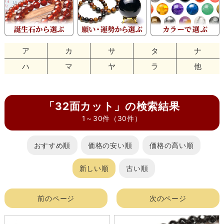
ア
カ
サ
タ
ナ
ハ
マ
ヤ
ラ
他
「32面カット」の検索結果
1～30件（30件）
おすすめ順
価格の安い順
価格の高い順
新しい順
古い順
前のページ
次のページ