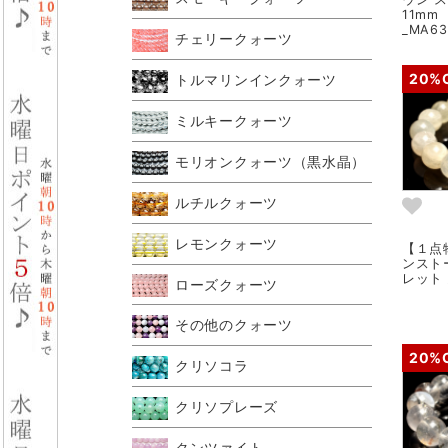
11m
_MA63
チェリークォーツ
20%
トルマリンインクォーツ
ミルキークォーツ
モリオンクォーツ（黒水晶）
ルチルクォーツ
レモンクォーツ
【１点
ンスト
レット 
ローズクォーツ
その他のクォーツ
20%
クリソコラ
クリソプレーズ
クンツァイト