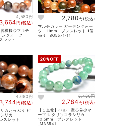
4,580円
2,780
円(税込)
3,664
円(税込)
マルチカラー ガーデンクォー
地層模様◇マルチ
ツ 11mm ブレスレット 1個
ーデンクォーツ
売り _BG5571-11
レスレット
20%OFF
3,480円
4,680円
2,784
3,744
円(税込)
円(税込)
【１点物】ペルー産◇希少マ
リカたっぷり ピ
ーブル クリソコラシリカ
トシリカ
10.5mm ブレスレット
ブレスレット
_MA3541