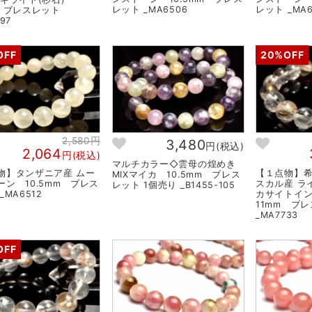
レット _MA6506
レット _MA6
m ブレスレット
97
OFF
20%OFF
2,580円
3,480
円(税込)
2,064
円(税込)
マルチカラー◇雲母の煌めき
物】タンザニア産 ムー
【１点物】
MIXマイカ 10.5mm ブレス
ーン 10.5mm ブレス
スカル産 ラ
レット 1個売り _B1455-105
_MA6512
カサイトイ
11mm ブ
_MA7733
OFF