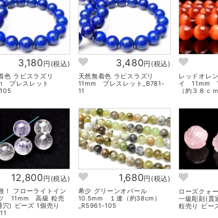
3,180
3,480
円(税込)
円(税込)
着色 ラピスラズリ
天然無着色 ラピスラズリ
レッドオレン
mm ブレスレット
11mm ブレスレット_B781-
イ 11mm 
-105
11
（約３８ｃｍ）
12,800
1,680
円(税込)
円(税込)
難！ フローライトイン
希少 グリーンオパール
ローズクォー
ツ 11mm 高級 粒売
10.5mm １連（約38cm）
一級彫刻(貫
通穴) ビーズ 1個売り
_R5961-105
粒売り ビーズ 
11