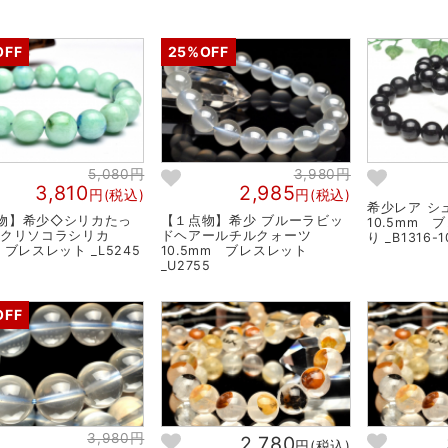
OFF
25%OFF
5,080円
3,980円
3,810
2,985
円(税込)
円(税込)
希少レア 
物】希少◇シリカたっ
【１点物】希少 ブルーラビッ
10.5mm 
 クリソコラシリカ
ドヘアールチルクォーツ
り _B1316-1
 ブレスレット _L5245
10.5mm ブレスレット
_U2755
OFF
3,980円
2,780
円(税込)