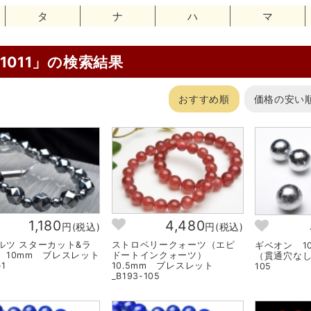
タ
ナ
ハ
マ
:1011」の検索結果
おすすめ順
価格の安い
1,180
4,480
円(税込)
円(税込)
ルツ スターカット&ラ
ストロベリークォーツ（エピ
ギベオン 10
 10mm ブレスレット
ドートインクォーツ）
（貫通穴なし）
-1
10.5mm ブレスレット
105
_B193-105