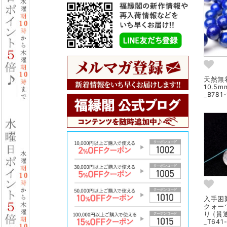
天然無
10.5
_B781
入手困
クォー
り (貫
_T641-