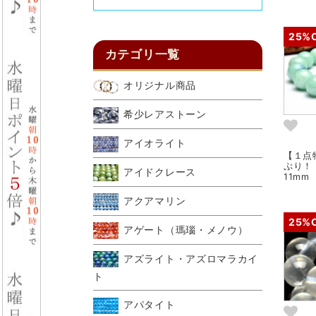
25%
カテゴリ一覧
オリジナル商品
希少レアストーン
アイオライト
【１点
ぷり！
アイドクレース
11mm
アクアマリン
25%
アゲート（瑪瑙・メノウ）
アズライト・アズロマラカイ
ト
アパタイト