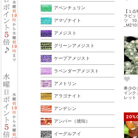
アベンチュリン
【１点
ラビッ
アマゾナイト
ツ 1
_M210
アメジスト
グリーンアメジスト
ケープアメジスト
ラベンダーアメジスト
アメトリン
希少◇
インク
アラゴナイト
レット 
アンデシン
20%
アンバー（琥珀）
イーグルアイ