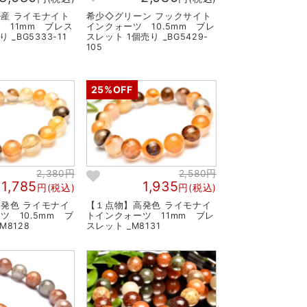
産 ライモナイト
希少◇グリーン フックサイト
 11mm ブレス
インクォーツ 10.5mm ブレ
 _BG5333-11
スレット 1個売り _BG5429-
105
25%OFF
2,380円
2,580円
1,785
1,935
円(税込)
円(税込)
発色 ライモナイ
【１点物】高発色 ライモナイ
ツ 10.5mm ブ
トインクォーツ 11mm ブレ
M8128
スレット _M8131