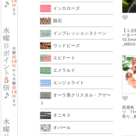
インカローズ
隕石
【１点
インプレッションストーン
ーター
10.5
_M900
ウッドビーズ
エピドート
エメラルド
エンジェライト
オーラ系クリスタル・アゲー
ト
高発色
ツ 1
オニキス
売り _B
オパール