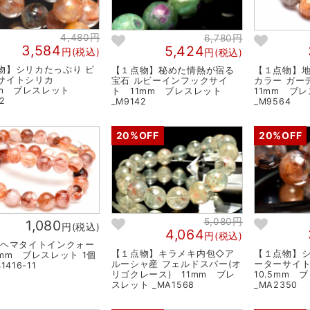
4,480円
6,780円
3,584
5,424
円(税込)
円(税込)
物】シリカたっぷり ピ
【１点物】秘めた情熱が宿る
【１点物】
サイトシリカ
宝石 ルビーインフックサイ
カラー ガ
mm ブレスレット
ト 11mm ブレスレット
11mm ブ
2
_M9142
_M9564
20%OFF
20%OFF
5,080円
1,080
円(税込)
4,064
円(税込)
 ヘマタイトインクォー
【１点物】キラメキ内包◇ア
【１点物】シ
1mm ブレスレット 1個
ルーシャ産 フェルドスパー(オ
ーターサイ
1416-11
リゴクレース) 11mm ブレ
10.5mm 
スレット _MA1568
_MA2350