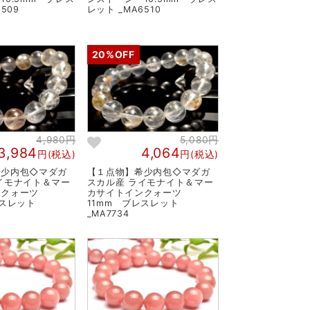
509
レット _MA6510
20%OFF
4,980円
5,080円
3,984
4,064
円(税込)
円(税込)
希少内包◇マダガ
【１点物】希少内包◇マダガ
イモナイト＆マー
スカル産 ライモナイト＆マー
ンクォーツ
カサイトインクォーツ
レスレット
11mm ブレスレット
_MA7734