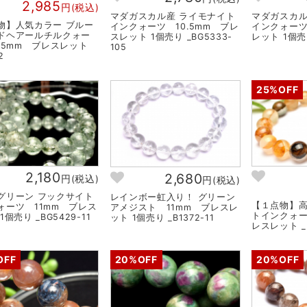
2,985
円(税込)
マダガスカル産 ライモナイト
マダガスカル
物】人気カラー ブルー
インクォーツ 10.5mm ブレ
インクォーツ
ドヘアールチルクォー
スレット 1個売り _BG5333-
レット 1個売り
0.5mm ブレスレット
105
2
25%OFF
2,180
2,680
円(税込)
円(税込)
グリーン フックサイト
レインボー虹入り！ グリーン
【１点物】高
ォーツ 11mm ブレス
アメジスト 11mm ブレスレ
トインクォー
1個売り _BG5429-11
ット 1個売り _B1372-11
レスレット _
OFF
20%OFF
20%OFF