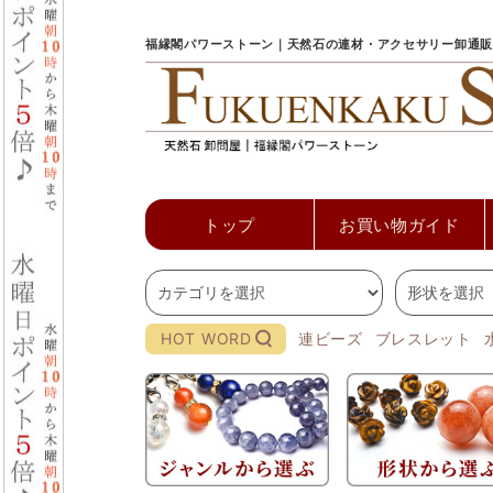
福縁閣パワーストーン｜天然石の連材・アクセサリー卸通販
トップ
お買い物ガイド
HOT WORD
連ビーズ
ブレスレット