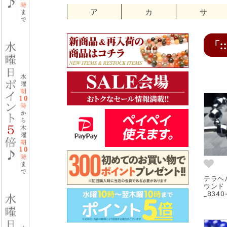
ア
カ
サ
「:
テラヘ
ウンド
_B340