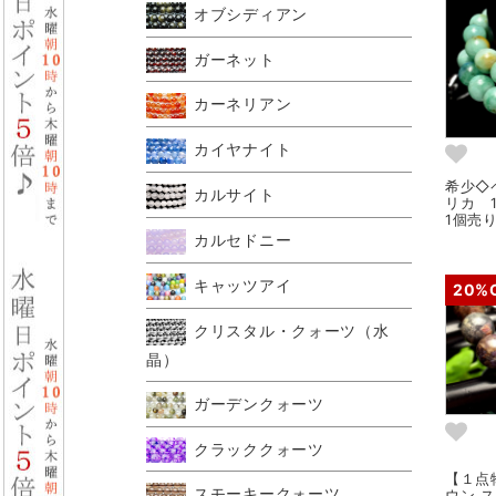
オブシディアン
ガーネット
カーネリアン
カイヤナイト
希少◇
カルサイト
リカ 
1個売り 
カルセドニー
キャッツアイ
20%
クリスタル・クォーツ（水
晶）
ガーデンクォーツ
クラッククォーツ
【１点
スモーキークォーツ
ウン 