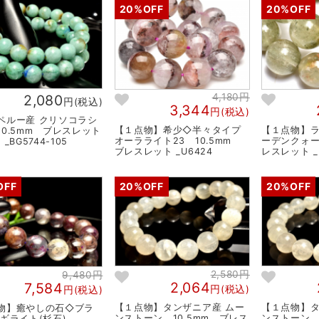
20%OFF
20%OFF
4,180円
2,080
円(税込)
3,344
円(税込)
ペルー産 クリソコラシ
【１点物】希少◇半々タイプ
【１点物】ラ
10.5mm ブレスレット
オーラライト23 10.5mm
ーデンクォー
_BG5744-105
ブレスレット _U6424
レスレット _
OFF
20%OFF
20%OFF
2,580円
9,480円
2,064
7,584
円(税込)
円(税込)
【１点物】タンザニア産 ムー
【１点物】タ
物】癒やしの石◇ブラ
ンストーン 10.5mm ブレス
ンストーン 
スギライト(杉石)