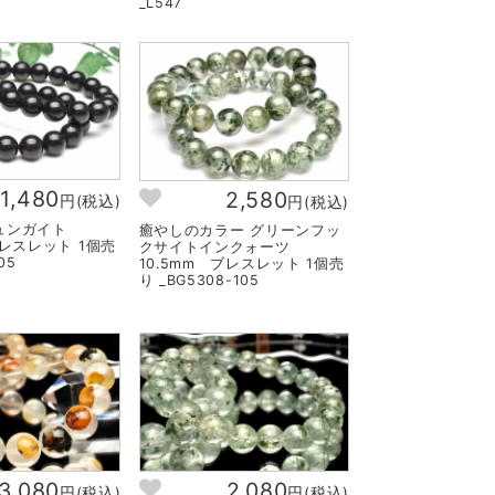
_L547
1,480
2,580
円(税込)
円(税込)
シュンガイト
癒やしのカラー グリーンフッ
ブレスレット 1個売
クサイトインクォーツ
05
10.5mm ブレスレット 1個売
り _BG5308-105
3,080
2,080
円(税込)
円(税込)