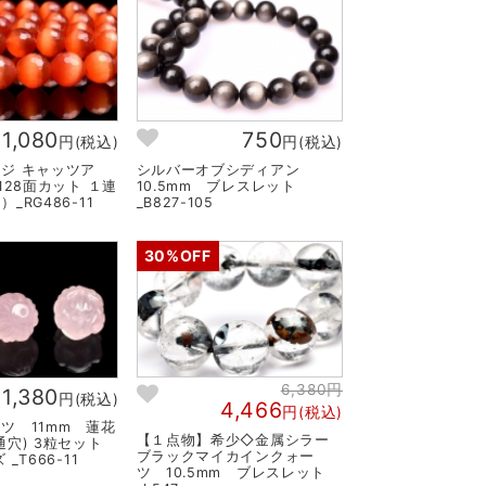
1,080
750
円(税込)
円(税込)
ジ キャッツア
シルバーオブシディアン
128面カット １連
10.5mm ブレスレット
_RG486-11
_B827-105
30%OFF
6,380円
1,380
円(税込)
4,466
円(税込)
ツ 11mm 蓮花
【１点物】希少◇金属シラー
通穴) 3粒セット
ブラックマイカインクォー
_T666-11
ツ 10.5mm ブレスレット