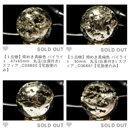
SOLD OUT
SOLD OUT
【１点物】煌めき真鍮色 パイライ
【１点物】煌めき真鍮色 パイライ
ト 47x45mm 丸玉(台座付き)
ト 50mm 丸玉(台座付き) スフ
スフィア _CG6860【宅急便の
ィア _CG6861【宅急便のみ】
み】
SOLD OUT
SOLD OUT