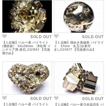
SOLD OUT
SOLD OUT
【１点物】ペルー産 パイライト
【１点物】煌めき真鍮色 パイライ
(黄鉄鉱) 50x36mm 浄化用 イ
ト 57mm 丸玉(台座付
ンテリア用 原石_CG1651 【宅急
き)_CG1677 【宅急便のみ】
便のみ】
SOLD OUT
SOLD OUT
【１点物】ペルー産 パイライト
【１点物】ペルー産◇水晶共生 パ