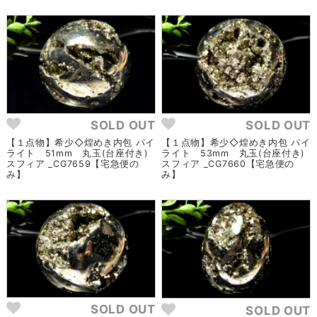
SOLD OUT
SOLD OUT
【１点物】希少◇煌めき内包 パイ
【１点物】希少◇煌めき内包 パイ
ライト 51mm 丸玉(台座付き)
ライト 53mm 丸玉(台座付き)
スフィア _CG7659【宅急便の
スフィア _CG7660【宅急便の
み】
み】
SOLD OUT
SOLD OUT