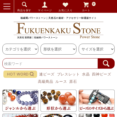
0
商品を探す
マイページ
お気に入り
カート
福縁閣パワーストーン｜天然石の連材・アクセサリー卸通販サイト
HOT WORD
連ビーズ
ブレスレット
水晶
四神ビーズ
高級商品
ルース
原石