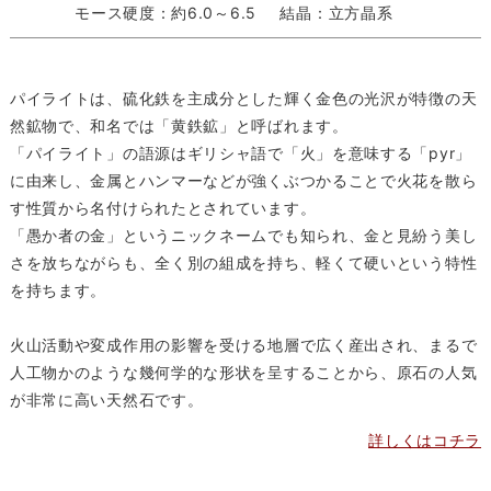
モース硬度：約6.0～6.5
結晶：立方晶系
パイライトは、硫化鉄を主成分とした輝く金色の光沢が特徴の天
然鉱物で、和名では「黄鉄鉱」と呼ばれます。
「パイライト」の語源はギリシャ語で「火」を意味する「pyr」
に由来し、金属とハンマーなどが強くぶつかることで火花を散ら
す性質から名付けられたとされています。
「愚か者の金」というニックネームでも知られ、金と見紛う美し
さを放ちながらも、全く別の組成を持ち、軽くて硬いという特性
を持ちます。
火山活動や変成作用の影響を受ける地層で広く産出され、まるで
人工物かのような幾何学的な形状を呈することから、原石の人気
が非常に高い天然石です。
詳しくはコチラ