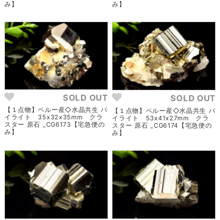
み】
み】
SOLD OUT
SOLD OUT
【１点物】ペルー産◇水晶共生 パ
【１点物】ペルー産◇水晶共生 パ
イライト 35x32x35mm クラ
イライト 53x41x27mm クラ
スター 原石 _CG6173【宅急便の
スター 原石 _CG6174【宅急便の
み】
み】