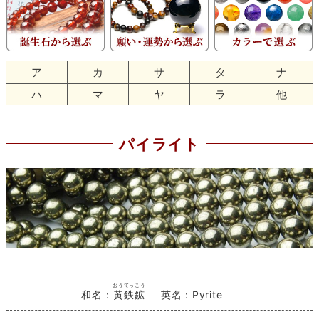
ア
カ
サ
タ
ナ
ハ
マ
ヤ
ラ
他
パイライト
おうてっこう
和名：
黄鉄鉱
英名：Pyrite