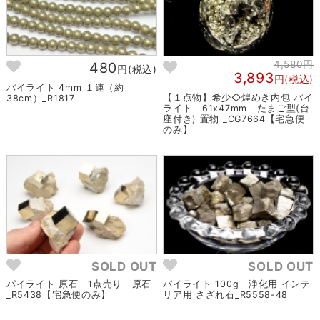
4,580円
480
円(税込)
3,893
円(税込)
パイライト 4mm １連（約
【１点物】希少◇煌めき内包 パイ
38cm）_R1817
ライト 61x47mm たまご型(台
座付き) 置物 _CG7664【宅急便
のみ】
SOLD OUT
SOLD OUT
パイライト 原石 1点売り 原石
パイライト 100g 浄化用 インテ
_R5438【宅急便のみ】
リア用 さざれ石_R5558-48