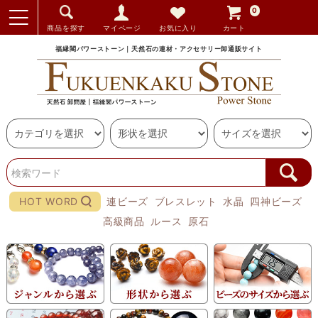
0
商品を探す
マイページ
お気に入り
カート
福縁閣パワーストーン｜天然石の連材・アクセサリー卸通販サイト
HOT WORD
連ビーズ
ブレスレット
水晶
四神ビーズ
高級商品
ルース
原石