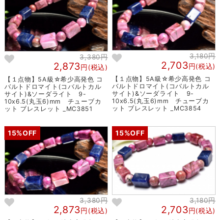
3,180円
3,380円
2,703
2,873
円(税込)
円(税込)
【１点物】5A級☆希少高発色 コ
【１点物】5A級☆希少高発色 コ
バルトドロマイト(コバルトカル
バルトドロマイト(コバルトカル
サイト)&ソーダライト 9-
サイト)&ソーダライト 9-
10x6.5(丸玉6)mm チューブカ
10x6.5(丸玉6)mm チューブカ
ット ブレスレット _MC3854
ット ブレスレット _MC3851
15%OFF
15%OFF
3,380円
3,180円
2,873
2,703
円(税込)
円(税込)