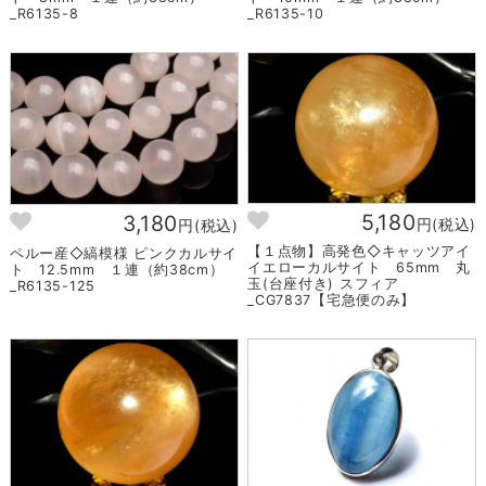
_R6135-8
_R6135-10
5,180
3,180
円(税込)
円(税込)
【１点物】高発色◇キャッツアイ
ペルー産◇縞模様 ピンクカルサイ
イエローカルサイト 65mm 丸
ト 12.5mm １連（約38cm）
玉(台座付き) スフィア
_R6135-125
_CG7837【宅急便のみ】