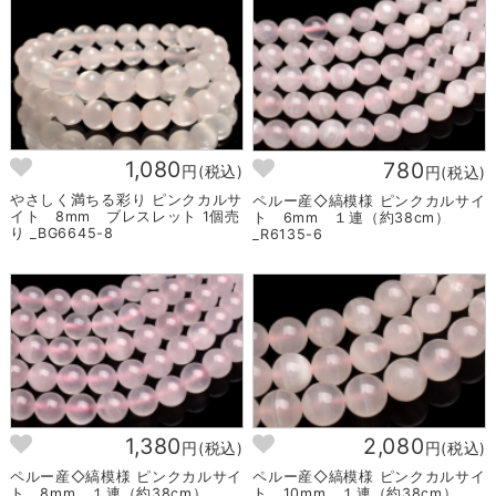
1,080
780
円(税込)
円(税込)
やさしく満ちる彩り ピンクカルサ
ペルー産◇縞模様 ピンクカルサイ
イト 8mm ブレスレット 1個売
ト 6mm １連（約38cm）
り _BG6645-8
_R6135-6
1,380
2,080
円(税込)
円(税込)
ペルー産◇縞模様 ピンクカルサイ
ペルー産◇縞模様 ピンクカルサイ
ト 8mm １連（約38cm）
ト 10mm １連（約38cm）