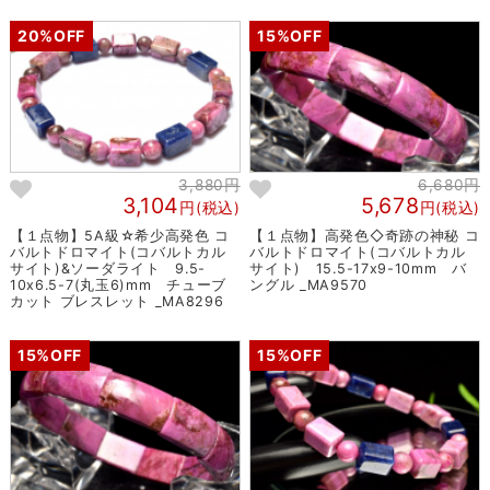
20%OFF
15%OFF
3,880円
6,680円
3,104
5,678
円(税込)
円(税込)
【１点物】5A級☆希少高発色 コ
【１点物】高発色◇奇跡の神秘 コ
バルトドロマイト(コバルトカル
バルトドロマイト(コバルトカル
サイト)&ソーダライト 9.5-
サイト) 15.5-17x9-10mm バ
10x6.5-7(丸玉6)mm チューブ
ングル _MA9570
カット ブレスレット _MA8296
15%OFF
15%OFF