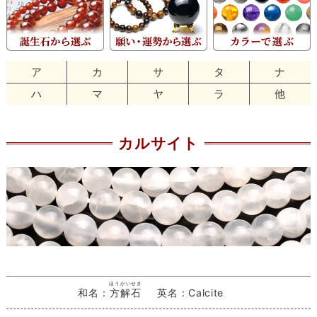
ア
カ
サ
タ
ナ
ハ
マ
ヤ
ラ
他
カルサイト
ほうかいせき
和名：
方解石
英名：Calcite