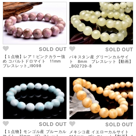
SOLD OUT
SOLD OUT
【１点物】レア！ピンクカラー強
パキスタン産 グリーンカルサイ
め コバルトドロマイト 11mm
ト 8mm ブレスレット【動画】
ブレスレット_I9098
_BG2729-8
SOLD OUT
SOLD OUT
【１点物】モンゴル産 ブルーカル
メキシコ産 イエローカルサイト