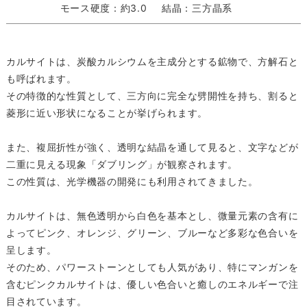
モース硬度：約3.0
結晶：三方晶系
カルサイトは、炭酸カルシウムを主成分とする鉱物で、方解石と
も呼ばれます。
その特徴的な性質として、三方向に完全な劈開性を持ち、割ると
菱形に近い形状になることが挙げられます。
また、複屈折性が強く、透明な結晶を通して見ると、文字などが
二重に見える現象「ダブリング」が観察されます。
この性質は、光学機器の開発にも利用されてきました。
カルサイトは、無色透明から白色を基本とし、微量元素の含有に
よってピンク、オレンジ、グリーン、ブルーなど多彩な色合いを
呈します。
そのため、パワーストーンとしても人気があり、特にマンガンを
含むピンクカルサイトは、優しい色合いと癒しのエネルギーで注
目されています。