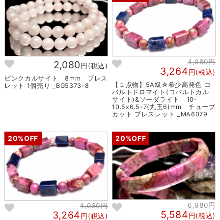
4,080円
2,080
円(税込)
3,264
円(税込)
ピンクカルサイト 8mm ブレス
【１点物】5A級☆希少高発色 コ
レット 1個売り _BG5373-8
バルトドロマイト(コバルトカル
サイト)&ソーダライト 10-
10.5x6.5-7(丸玉6)mm チューブ
カット ブレスレット _MA6079
20%OFF
20%OFF
6,980円
4,080円
5,584
3,264
円(税込)
円(税込)