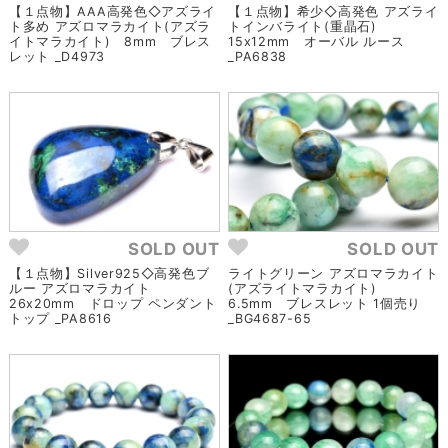
【１点物】AAA高発色◇アズライ
【１点物】希少◇高発色 アズライ
ト多め アズロマラカイト(アズラ
トインバライト(重晶石)
イトマラカイト) 8mm ブレス
15x12mm オーバル ルース
レット _D4973
_PA6838
SOLD OUT
SOLD OUT
【１点物】Silver925◇高発色ブ
ライトグリーン アズロマラカイト
ルー アズロマラカイト
(アズライトマラカイト)
26x20mm ドロップ ペンダント
6.5mm ブレスレット 1個売り
トップ _PA8616
_BG4687-65