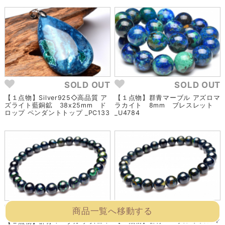
SOLD OUT
SOLD OUT
【１点物】Silver925◇高品質 ア
【１点物】群青マーブル アズロマ
ズライト藍銅鉱 38x25mm ド
ラカイト 8mm ブレスレット
ロップ ペンダントトップ _PC133
_U4784
SOLD OUT
SOLD OUT
商品一覧へ移動する
【１点物】群青マーブル アズロマ
【１点物】群青マーブル アズロマ