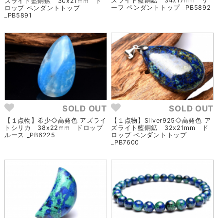
ズライト藍銅鉱 34x17mm リ
ズライト藍銅鉱 30x21mm ド
ーフ ペンダントトップ _PB5892
ロップ ペンダントトップ
_PB5891
SOLD OUT
SOLD OUT
【１点物】希少◇高発色 アズライ
【１点物】Silver925◇高発色 ア
トシリカ 38x22mm ドロップ
ズライト藍銅鉱 32x21mm ド
ルース _PB6225
ロップ ペンダントトップ
_PB7600