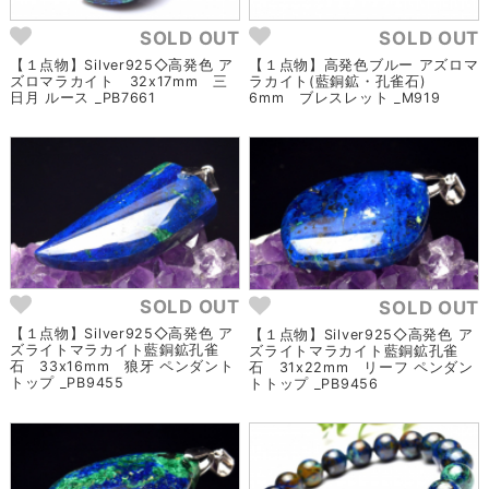
SOLD OUT
SOLD OUT
【１点物】Silver925◇高発色 ア
【１点物】高発色ブルー アズロマ
ズロマラカイト 32x17mm 三
ラカイト(藍銅鉱・孔雀石)
日月 ルース _PB7661
6mm ブレスレット _M919
SOLD OUT
SOLD OUT
【１点物】Silver925◇高発色 ア
【１点物】Silver925◇高発色 ア
ズライトマラカイト藍銅鉱孔雀
ズライトマラカイト藍銅鉱孔雀
石 33x16mm 狼牙 ペンダント
石 31x22mm リーフ ペンダン
トップ _PB9455
トトップ _PB9456