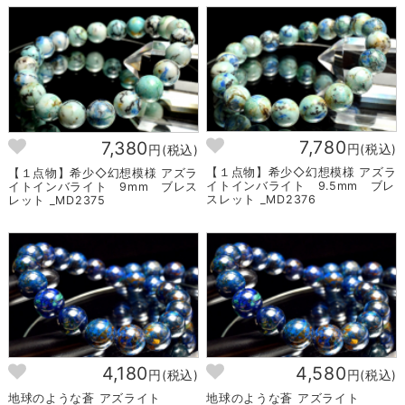
7,780
7,380
円(税込)
円(税込)
【１点物】希少◇幻想模様 アズラ
【１点物】希少◇幻想模様 アズラ
イトインバライト 9.5mm ブレ
イトインバライト 9mm ブレス
スレット _MD2376
レット _MD2375
4,180
4,580
円(税込)
円(税込)
地球のような蒼 アズライト
地球のような蒼 アズライト