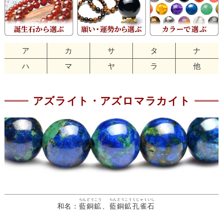
ア
カ
サ
タ
ナ
ハ
マ
ヤ
ラ
他
アズライト・アズロマラカイト
らんどうこう
らんどうこうくじゃくいし
和名：
藍銅鉱
、
藍銅鉱孔雀石