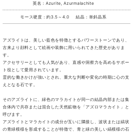
英名：Azurite, Azurmalachite
モース硬度：約3.5～4.0
結晶：単斜晶系
アズライトは、美しい藍色を特徴とするパワーストーンであり、
古来より顔料として絵画や装飾に用いられてきた歴史がありま
す。
アクセサリーとしても人気があり、直感や洞察力を高めるサポー
ト役として愛用されています。
霊的な働きかけが強いとされ、重大な判断や変化の時期に心の支
えとなる石です。
そのアズライトに、緑色のマラカイトが同一の結晶内部または集
合体内で共存または混合した天然鉱物を「アズロマラカイト」と
呼びます。
アズライトとマラカイトの成分が互いに隣接し、波状または縞状
の青緑模様を形成することが特徴で、青と緑の美しい縞模様の石