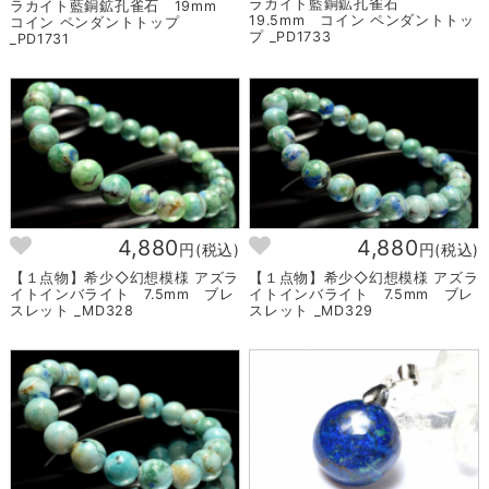
ラカイト藍銅鉱孔雀石
ラカイト藍銅鉱孔雀石 19mm
19.5mm コイン ペンダントトッ
コイン ペンダントトップ
プ _PD1733
_PD1731
4,880
4,880
円(税込)
円(税込)
【１点物】希少◇幻想模様 アズラ
【１点物】希少◇幻想模様 アズラ
イトインバライト 7.5mm ブレ
イトインバライト 7.5mm ブレ
スレット _MD328
スレット _MD329