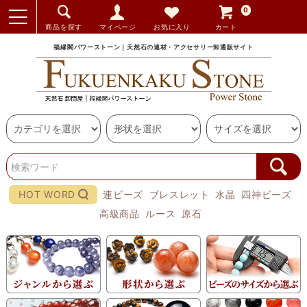
0
商品を探す
マイページ
お気に入り
カート
福縁閣パワーストーン｜天然石の連材・アクセサリー卸通販サイト
HOT WORD
連ビーズ
ブレスレット
水晶
四神ビーズ
高級商品
ルース
原石