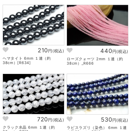
210
440
円(税込)
円(税込)
ヘマタイト 6mm １連（約
ローズクォーツ 2mm １連（約
38cm）[R634]
38cm）_R666
720
530
円(税込)
円(税込)
クラック水晶 6mm １連（約
ラピスラズリ（染色） 6mm １連