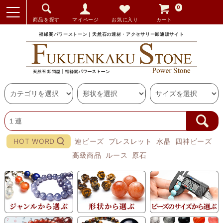
0
商品を探す
マイページ
お気に入り
カート
福縁閣パワーストーン｜天然石の連材・アクセサリー卸通販サイト
HOT WORD
連ビーズ
ブレスレット
水晶
四神ビーズ
高級商品
ルース
原石