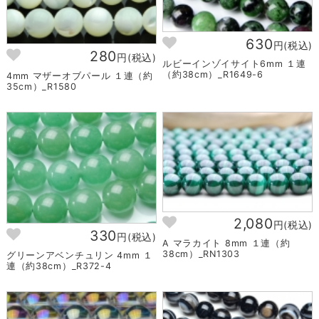
630
円(税込)
280
円(税込)
ルビーインゾイサイト6mm １連
（約38cm）_R1649-6
4mm マザーオブパール １連（約
35cm）_R1580
2,080
円(税込)
330
円(税込)
A マラカイト 8mm １連（約
38cm）_RN1303
グリーンアベンチュリン 4mm １
連（約38cm）_R372-4