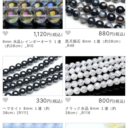
880
1,120
円(税込)
円(税込)
黒天眼石 8mm １連（約38cm）
8mm 水晶レインボーオーラ １連
_R49
（約38cm）_R10
330
800
円(税込)
円(税込)
ヘマタイト 8mm １連（約
クラック水晶 8mm １連（約
38cm）[R111]
38cm）_R116