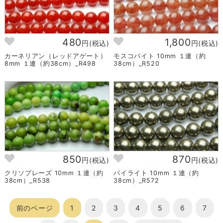
480
1,800
円(税込)
円(税込)
カーネリアン（レッドアゲート）
モスコバイト 10mm １連（約
8mm １連（約38cm）_R498
38cm）_R520
850
870
円(税込)
円(税込)
クリソプレーズ 10mm １連（約
パイライト 10mm １連（約
38cm）_R538
38cm）_R572
前のページ
1
2
3
4
5
6
7