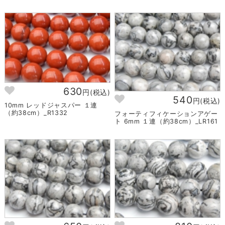
630
円(税込)
540
円(税込)
10mm レッドジャスパー １連
（約38cm）_R1332
フォーティフィケーションアゲー
ト 6mm １連（約38cm）_LR161