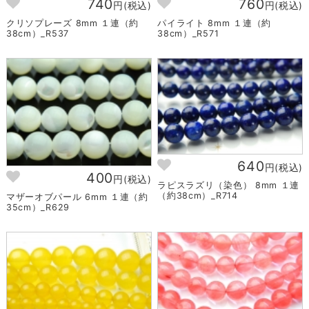
740
760
円(税込)
円(税込)
クリソプレーズ 8mm １連（約
パイライト 8mm １連（約
38cm）_R537
38cm）_R571
640
円(税込)
400
円(税込)
ラピスラズリ（染色） 8mm １連
（約38cm）_R714
マザーオブパール 6mm １連（約
35cm）_R629