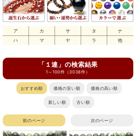
ア
カ
サ
タ
ナ
ハ
マ
ヤ
ラ
他
「１連」の検索結果
1～100件（3038件）
おすすめ順
価格の安い順
価格の高い順
新しい順
古い順
前のページ
次のページ