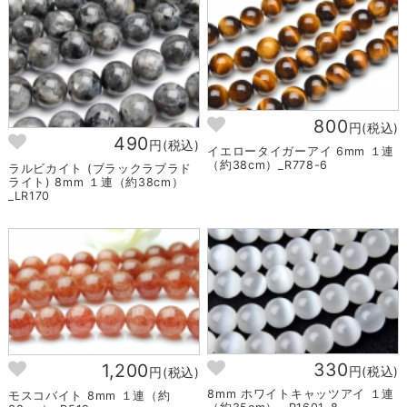
800
円(税込)
490
円(税込)
イエロータイガーアイ 6mm １連
（約38cm）_R778-6
ラルビカイト (ブラックラブラド
ライト) 8mm １連（約38cm）
_LR170
330
1,200
円(税込)
円(税込)
8mm ホワイトキャッツアイ １連
モスコバイト 8mm １連（約