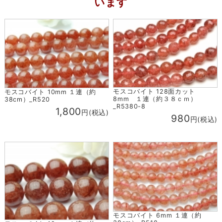
います
モスコバイト 128面カット
モスコバイト 10mm １連（約
8mm １連（約３８ｃｍ）
38cm）_R520
_R5380-8
1,800
円(税込)
980
円(税込)
モスコバイト 6mm １連（約