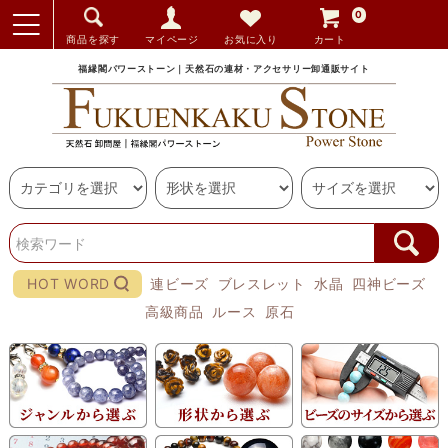
0
商品を探す
マイページ
お気に入り
カート
福縁閣パワーストーン｜天然石の連材・アクセサリー卸通販サイト
HOT WORD
連ビーズ
ブレスレット
水晶
四神ビーズ
高級商品
ルース
原石