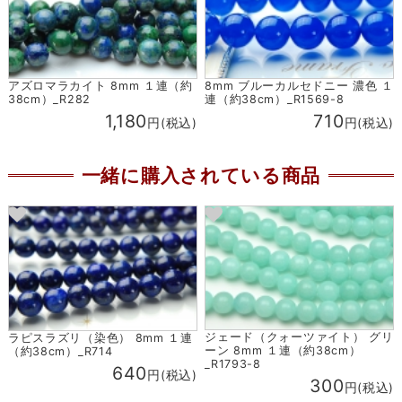
アズロマラカイト 8mm １連（約
8mm ブルーカルセドニー 濃色 １
38cm）_R282
連（約38cm）_R1569-8
1,180
710
円(税込)
円(税込)
一緒に購入されている商品
ジェード（クォーツァイト） グリ
ラピスラズリ（染色） 8mm １連
ーン 8mm １連（約38cm）
（約38cm）_R714
_R1793-8
640
円(税込)
300
円(税込)