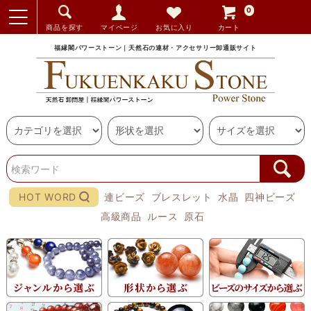
0
商品を探す
マイページ
お気に入り
カート
福縁閣パワーストーン｜天然石の連材・アクセサリー卸通販サイト
HOT WORD
連ビーズ
ブレスレット
水晶
四神ビーズ
高級商品
ルース
原石