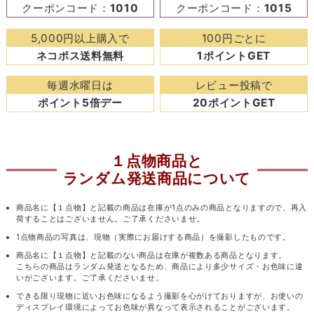
クーポンコード：
1010
クーポンコード：
1015
5,000円以上購入で
100円ごとに
ネコポス送料無料
1ポイントGET
毎週水曜日は
レビュー投稿で
ポイント5倍デー
20ポイントGET
１点物商品と
ランダム発送商品について
商品名に【１点物】と記載の商品は在庫が1点のみの商品となりますので、再入
荷することはございません。ご了承くださいませ。
1点物商品の写真は、現物（実際にお届けする商品）を撮影したものです。
商品名に【１点物】と記載のない商品は在庫が複数ある商品となります。
こちらの商品はランダム発送となるため、商品により多少サイズ・お色味に違
いがございます。ご了承くださいませ。
できる限り現物に近いお色味になるよう撮影を心がけておりますが、お使いの
ディスプレイ環境によってお色味が異なって表示されることがございます。