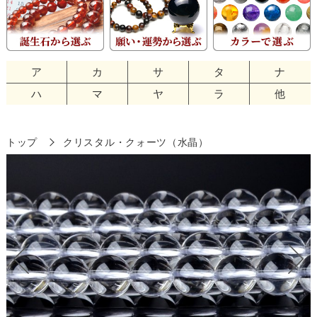
ア
カ
サ
タ
ナ
ハ
マ
ヤ
ラ
他
トップ
クリスタル・クォーツ（水晶）