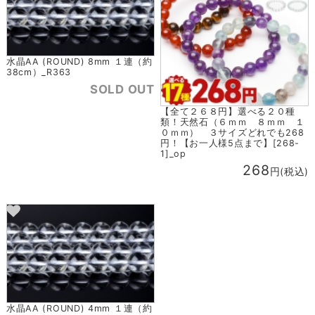
水晶AA (ROUND) 8mm １連（約
38cm）_R363
SOLD OUT
【全て２６８円】選べる２０種
類！天然石（６ｍｍ ８ｍｍ １
０ｍｍ） ３サイズどれでも268
円！【お一人様5点まで】[268-
1]_op
268
円(税込)
水晶AA (ROUND) 4mm １連（約