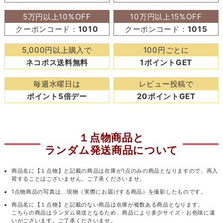
5万円以上10%OFF
10万円以上15%OFF
クーポンコード：
1010
クーポンコード：
1015
5,000円以上購入で
100円ごとに
ネコポス送料無料
1ポイントGET
毎週水曜日は
レビュー投稿で
ポイント5倍デー
20ポイントGET
１点物商品と
ランダム発送商品について
商品名に【１点物】と記載の商品は在庫が1点のみの商品となりますので、再入
荷することはございません。ご了承くださいませ。
1点物商品の写真は、現物（実際にお届けする商品）を撮影したものです。
商品名に【１点物】と記載のない商品は在庫が複数ある商品となります。
こちらの商品はランダム発送となるため、商品により多少サイズ・お色味に違
いがございます。ご了承くださいませ。