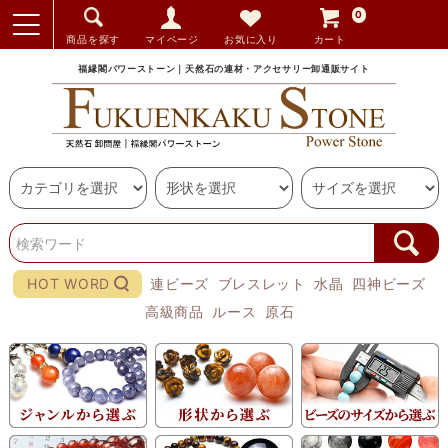
0
商品を探す
マイページ
お気に入り
カート
福縁閣パワーストーン｜天然石の連材・アクセサリー卸通販サイト
HOT WORD
連ビーズ
ブレスレット
水晶
四神ビーズ
高級商品
ルース
原石