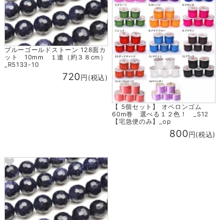
ブルーゴールドストーン 128面カ
ット 10mm １連（約３８cm）
_R5133-10
720
円(税込)
【 5個セット】 オペロンゴム
60m巻 選べる１２色！ _S12
【宅急便のみ】_op
800
円(税込)