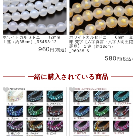
ホワイトカルセドニー 12mm
ホワイトカルセドニー 6mm 金
１連（約38cm）_R5458-12
彫 梵字【六字真言・六字大明王陀
羅尼】 １連（約38cm）
960
円(税込)
_R6035-6
580
円(税込)
一緒に購入されている商品