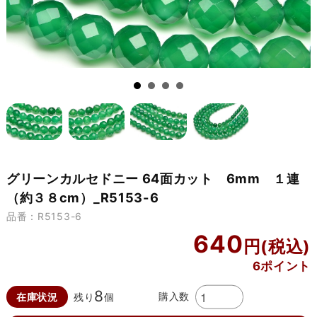
グリーンカルセドニー 64面カット 6mm １連
（約３８cm）_R5153-6
品番：R5153-6
640
6ポイント
8
購入数
在庫状況
残り
個