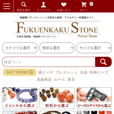
0
商品を探す
マイページ
お気に入り
カート
福縁閣パワーストーン｜天然石の連材・アクセサリー卸通販サイト
HOT WORD
連ビーズ
ブレスレット
水晶
四神ビーズ
高級商品
ルース
原石