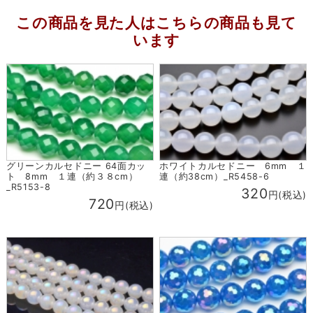
この商品を見た人はこちらの商品も見て
います
グリーンカルセドニー 64面カッ
ホワイトカルセドニー 6mm １
ト 8mm １連（約３８cm）
連（約38cm）_R5458-6
_R5153-8
320
円(税込)
720
円(税込)