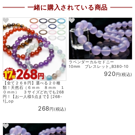
一緒に購入されている商品
ラベンダーカルセドニー
10mm ブレスレット_B380-10
920
円(税込)
【全て２６８円】選べる２０種
類！天然石（６ｍｍ ８ｍｍ １
０ｍｍ） ３サイズどれでも268
円！【お一人様5点まで】[268-
1]_op
268
円(税込)