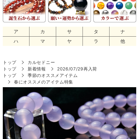
ア
カ
サ
タ
ナ
ハ
マ
ヤ
ラ
他
トップ
カルセドニー
トップ
新着情報
2026/07/29再入荷
トップ
季節のオススメアイテム
春にオススメのアイテム特集