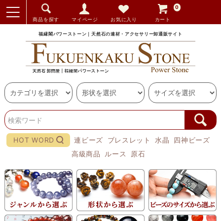
0
商品を探す
マイページ
お気に入り
カート
福縁閣パワーストーン｜天然石の連材・アクセサリー卸通販サイト
HOT WORD
連ビーズ
ブレスレット
水晶
四神ビーズ
高級商品
ルース
原石