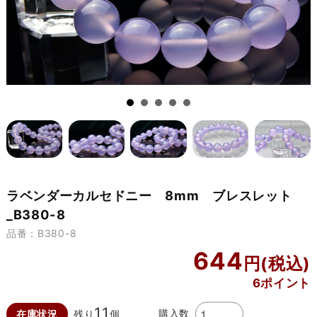
ラベンダーカルセドニー 8mm ブレスレット
_B380-8
品番：B380-8
644
6ポイント
11
購入数
在庫状況
残り
個