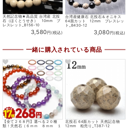
天然記念物★高品質 台湾産 北投
台湾産健康石 北投石＆オニキス
石（ほくとうせき） 10mm ブ
64面カット 12mm ブレスレッ
レスレット_B156-10
ト_B430-12
3,580
3,080
円(税込)
円(税込)
一緒に購入されている商品
【全て２６８円】選べる２０種
北投石 64面カット 天然記念物
類！天然石（６ｍｍ ８ｍｍ １
12mm 粒売り_T387-12