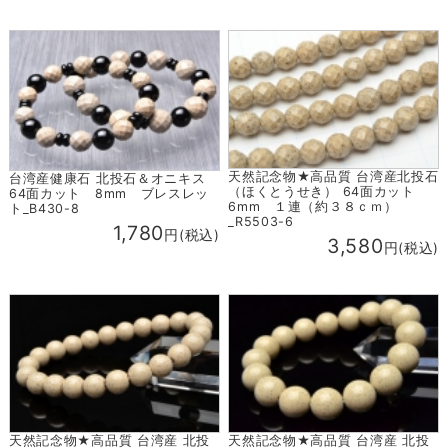
天然記念物★高品質 台湾産北投石
台湾産健康石 北投石＆オニキス
（ほくとうせき） 64面カット
64面カット 8mm ブレスレッ
6mm １連（約３８ｃｍ）
ト_B430-8
_R5503-6
1,780
円(税込)
3,580
円(税込)
天然記念物★高品質 台湾産 北投
天然記念物★高品質 台湾産 北投