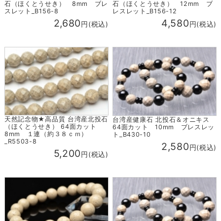
石（ほくとうせき） 8mm ブレ
石（ほくとうせき） 12mm ブ
スレット_B156-8
レスレット_B156-12
2,680
4,580
円(税込)
円(税込)
天然記念物★高品質 台湾産北投石
台湾産健康石 北投石＆オニキス
（ほくとうせき） 64面カット
64面カット 10mm ブレスレッ
8mm １連（約３８ｃｍ）
ト_B430-10
_R5503-8
2,580
円(税込)
5,200
円(税込)