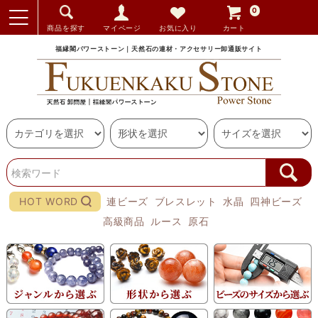
0
商品を探す
マイページ
お気に入り
カート
福縁閣パワーストーン｜天然石の連材・アクセサリー卸通販サイト
HOT WORD
連ビーズ
ブレスレット
水晶
四神ビーズ
高級商品
ルース
原石