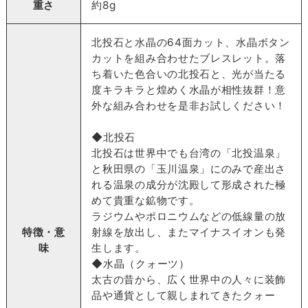
重さ
約8g
北投石と水晶の64面カット、水晶ボタン
カットを組み合わせたブレスレット。落
ち着いた色合いの北投石と、光が当たる
度キラキラと煌めく水晶が相性抜群！意
外な組み合わせを是非お試しください！
◆北投石
北投石は世界中でも台湾の「北投温泉」
と秋田県の「玉川温泉」にのみで産出さ
れる温泉の成分が沈殿して形成された極
めて貴重な鉱物です。
ラジウムやポロニウムなどの低線量の放
特徴・意
射線を放出し、またマイナスイオンも発
味
生します。
◆水晶（クォーツ）
太古の昔から、広く世界中の人々に装飾
品や通貨として親しまれてきたクォー