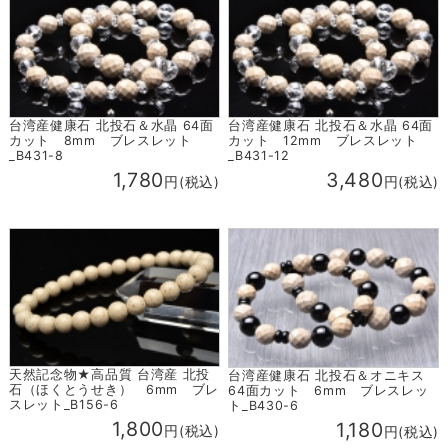
台湾産健康石 北投石＆水晶 64面
台湾産健康石 北投石＆水晶 64面
カット 8mm ブレスレット
カット 12mm ブレスレット
_B431-8
_B431-12
1,780
3,480
円(税込)
円(税込)
天然記念物★高品質 台湾産 北投
台湾産健康石 北投石＆オニキス
石（ほくとうせき） 6mm ブレ
64面カット 6mm ブレスレッ
スレット_B156-6
ト_B430-6
1,800
1,180
円(税込)
円(税込)