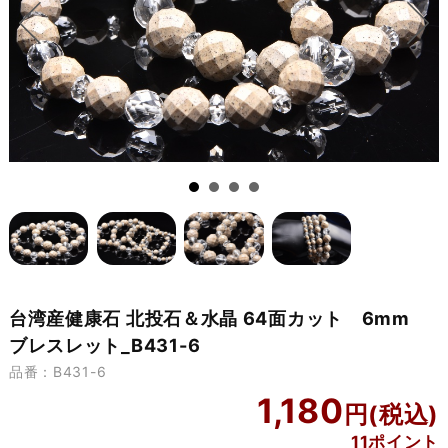
台湾産健康石 北投石＆水晶 64面カット 6mm
ブレスレット_B431-6
品番：B431-6
1,180
11ポイント