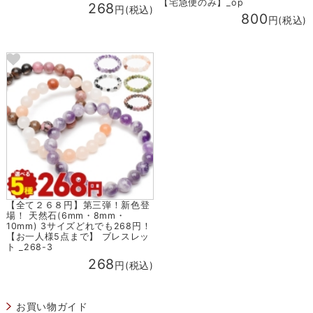
【宅急便のみ】_op
268
円(税込)
800
円(税込)
【全て２６８円】第三弾！新色登
場！ 天然石(6mm・8mm・
10mm) 3サイズどれでも268円！
【お一人様5点まで】 ブレスレッ
ト _268-3
268
円(税込)
お買い物ガイド