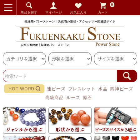
0
商品を探す
マイページ
お気に入り
カート
福縁閣パワーストーン｜天然石の連材・アクセサリー卸通販サイト
HOT WORD
連ビーズ
ブレスレット
水晶
四神ビーズ
高級商品
ルース
原石