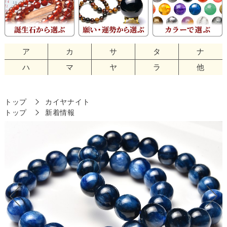
ア
カ
サ
タ
ナ
ハ
マ
ヤ
ラ
他
トップ
カイヤナイト
トップ
新着情報