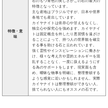
石のもつ青色の美しさがこの石の最大の
特徴となっています。
主な産地はブラジルですが、日本や世界
各地でも産出しています。
カイヤナイトは依存心や甘えをなくし、
独立心や探究心を強めます。カイヤナイ
特徴・意
トは固定概念を外したり悪習慣を遠ざけ
味
ることによって、持つ人の世界観を確立
する事を助ける石と云われています。
強く霊性やインスピレーションに働きか
け、様々な考え方や霊的エネルギーを混
乱することなく、一度に扱えるようにす
る為のサポートをします。現実面も含
め、曖昧な物事を明確に、整理整頓する
ような感覚に近いかもしれません。実際
カイヤナイトは整理整頓ができない人、
捨てられない人にもオススメの石です。