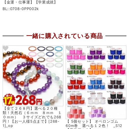
【金運・仕事運】【学業成就】
BL::0708-0PP002k
一緒に購入されている商品
【全て２６８円】選べる２０種
類！天然石（６ｍｍ ８ｍｍ １
０ｍｍ） ３サイズどれでも268
【 5個セット】 オペロンゴム
円！【お一人様5点まで】[268-
60m巻 選べる１２色！ _S12
1]_op