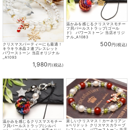
温かみを感じるクリスマスモチー
フ貝パールストラップ(ゴール
ド) パワーストーン 当店オリジ
ナル_A1083
500
クリスマスパーティーにも最適！
円(税込)
キラキラ水晶２連ブレスレット
パワーストーン 当店オリジナル
_A1093
1,980
円(税込)
楽しいクリスマス！カーネリアン
温かみを感じるクリスマスモチー
xペリドット クリスマスカラーブ
フ貝パールストラップ(シルバ
レスレット パワーストーン 当店