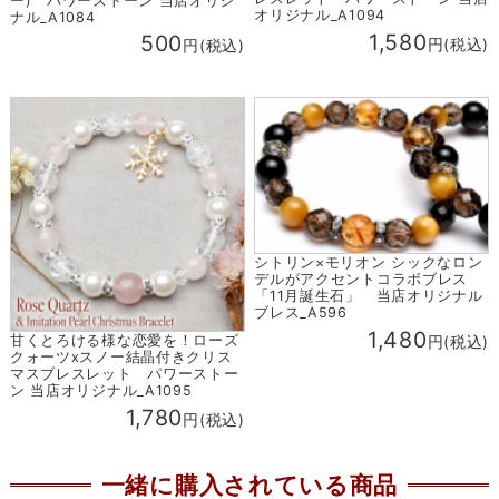
ー) パワーストーン 当店オリジ
オリジナル_A1094
ナル_A1084
1,580
500
円(税込)
円(税込)
シトリン×モリオン シックなロン
デルがアクセントコラボブレス
「11月誕生石」 当店オリジナル
ブレス_A596
1,480
甘くとろける様な恋愛を！ローズ
円(税込)
クォーツxスノー結晶付きクリス
マスブレスレット パワーストー
ン 当店オリジナル_A1095
1,780
円(税込)
一緒に購入されている商品