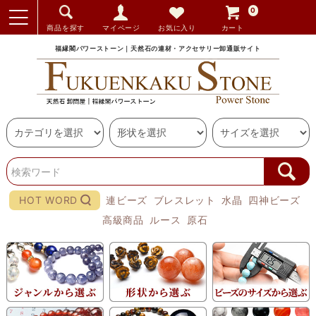
0
商品を探す
マイページ
お気に入り
カート
福縁閣パワーストーン｜天然石の連材・アクセサリー卸通販サイト
HOT WORD
連ビーズ
ブレスレット
水晶
四神ビーズ
高級商品
ルース
原石