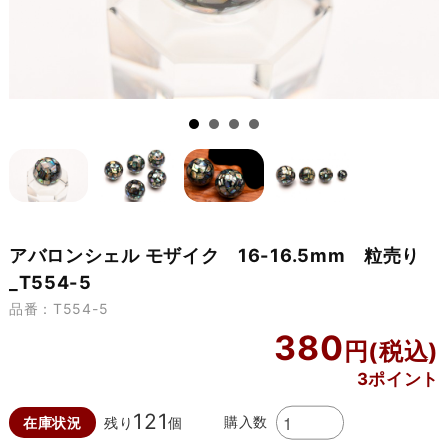
アバロンシェル モザイク 16-16.5mm 粒売り
_T554-5
品番：T554-5
380
3ポイント
121
購入数
在庫状況
残り
個