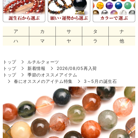
ア
カ
サ
タ
ナ
ハ
マ
ヤ
ラ
他
トップ
ルチルクォーツ
トップ
新着情報
2026/08/05再入荷
トップ
季節のオススメアイテム
春にオススメのアイテム特集
3～5月の誕生石