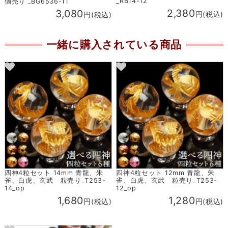
_RB14-12
個売り _BG6536-11
2,380
3,080
円(税込)
円(税込)
一緒に購入されている商品
四神4粒セット 14mm 青龍、朱
四神4粒セット 12mm 青龍、朱
雀、白虎、玄武 粒売り_T253-
雀、白虎、玄武 粒売り_T253-
14_op
12_op
1,680
1,280
円(税込)
円(税込)