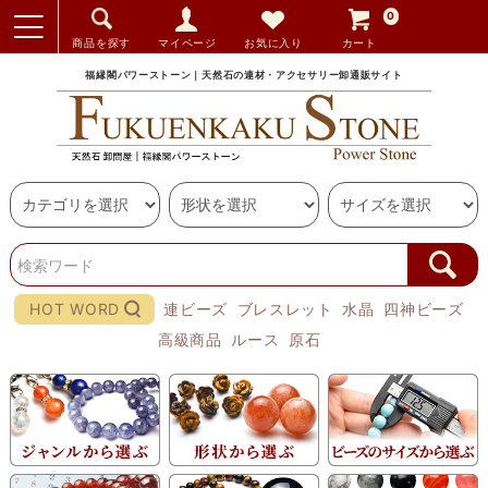
0
商品を探す
マイページ
お気に入り
カート
福縁閣パワーストーン｜天然石の連材・アクセサリー卸通販サイト
HOT WORD
連ビーズ
ブレスレット
水晶
四神ビーズ
高級商品
ルース
原石