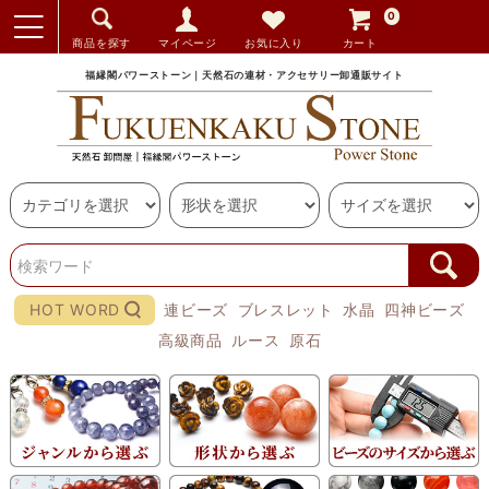
0
商品を探す
マイページ
お気に入り
カート
福縁閣パワーストーン｜天然石の連材・アクセサリー卸通販サイト
HOT WORD
連ビーズ
ブレスレット
水晶
四神ビーズ
高級商品
ルース
原石