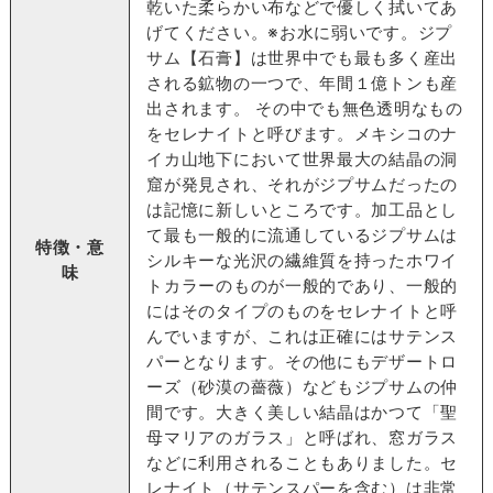
乾いた柔らかい布などで優しく拭いてあ
げてください。※お水に弱いです。ジプ
サム【石膏】は世界中でも最も多く産出
される鉱物の一つで、年間１億トンも産
出されます。 その中でも無色透明なもの
をセレナイトと呼びます。メキシコのナ
イカ山地下において世界最大の結晶の洞
窟が発見され、それがジプサムだったの
は記憶に新しいところです。加工品とし
て最も一般的に流通しているジプサムは
特徴・意
シルキーな光沢の繊維質を持ったホワイ
味
トカラーのものが一般的であり、一般的
にはそのタイプのものをセレナイトと呼
んでいますが、これは正確にはサテンス
パーとなります。その他にもデザートロ
ーズ（砂漠の薔薇）などもジプサムの仲
間です。大きく美しい結晶はかつて「聖
母マリアのガラス」と呼ばれ、窓ガラス
などに利用されることもありました。セ
レナイト（サテンスパーを含む）は非常