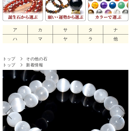
ア
カ
サ
タ
ナ
ハ
マ
ヤ
ラ
他
トップ
その他の石
トップ
新着情報