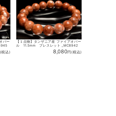
オパー
【１点物】タンザニア産 ファイアオパー
945
ル 11.5mm ブレスレット _MC8942
8,080
(税込)
円(税込)