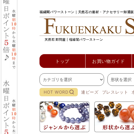
福縁閣パワーストーン｜天然石の連材・アクセサリー卸通販
トップ
お買い物ガイド
HOT WORD
連ビーズ
ブレスレット