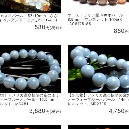
オーストラリア産 MIXオパール
ャスオパール 57x10mm さざ
8.5mm ブレスレット 1個売り
 ペンダントトップ _PRG1741-1
_BG6775-85
580
円(税込)
880
円
点物】アメリカ産◇快晴の空のよう
【１点物】アメリカ産◇快晴の空
ィーブルーオパール 12.5mm
オーウィーブルーオパール 14m
レット _MD481
レスレット _MD2799
3,880
4,780
円(税込)
円