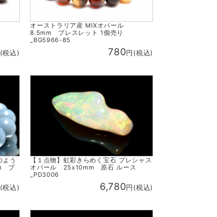
オーストラリア産 MIXオパール
8.5mm ブレスレット 1個売り
_BG5966-85
780
(税込)
円(税込)
のよう
【１点物】虹彩きらめく宝石 プレシャス
m ブ
オパール 25x10mm 原石 ルース
_PD3006
6,780
(税込)
円(税込)