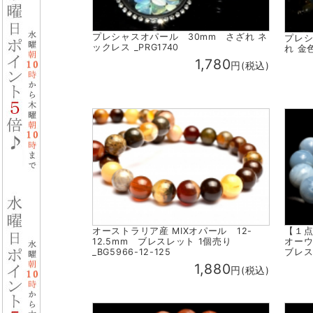
プレシャスオパール 30mm さざれ ネ
プレシ
ックレス _PRG1740
れ 金色
1,780
円(税込)
オーストラリア産 MIXオパール 12-
【１
12.5mm ブレスレット 1個売り
オーウ
_BG5966-12-125
ブレス
1,880
円(税込)