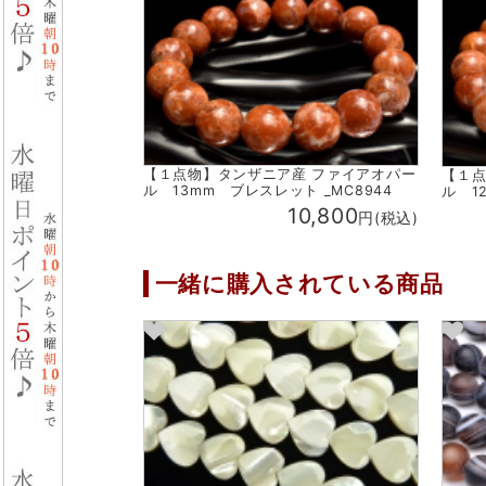
【１点物】タンザニア産 ファイアオパー
【１点
ル 13mm ブレスレット _MC8944
ル 1
10,800
円(税込)
一緒に購入されている商品