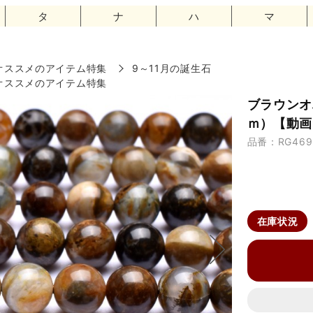
タ
ナ
ハ
マ
オススメのアイテム特集
9～11月の誕生石
オススメのアイテム特集
ブラウンオ
ｍ）【動画】
品番：RG469
在庫状況