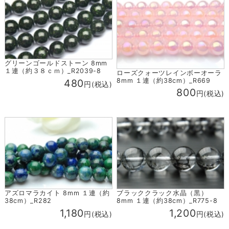
グリーンゴールドストーン 8mm
１連（約３８ｃｍ）_R2039-8
ローズクォーツレインボーオーラ
8mm １連（約38cm）_R669
480
円(税込)
800
円(税込)
アズロマラカイト 8mm １連（約
ブラッククラック水晶（黒）
38cm）_R282
8mm １連（約38cm）_R775-8
1,180
1,200
円(税込)
円(税込)