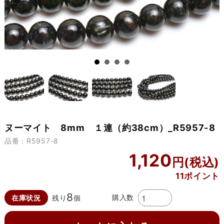
ヌーマイト 8mm １連（約38cm）_R5957-8
品番：R5957-8
1,120
11ポイント
8
購入数
在庫状況
残り
個