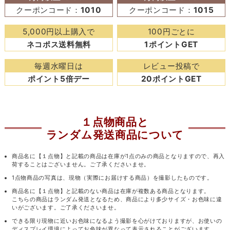
クーポンコード：
1010
クーポンコード：
1015
5,000円以上購入で
100円ごとに
ネコポス送料無料
1ポイントGET
毎週水曜日は
レビュー投稿で
ポイント5倍デー
20ポイントGET
１点物商品と
ランダム発送商品について
商品名に【１点物】と記載の商品は在庫が1点のみの商品となりますので、再入
荷することはございません。ご了承くださいませ。
1点物商品の写真は、現物（実際にお届けする商品）を撮影したものです。
商品名に【１点物】と記載のない商品は在庫が複数ある商品となります。
こちらの商品はランダム発送となるため、商品により多少サイズ・お色味に違
いがございます。ご了承くださいませ。
できる限り現物に近いお色味になるよう撮影を心がけておりますが、お使いの
ディスプレイ環境によってお色味が異なって表示されることがございます。