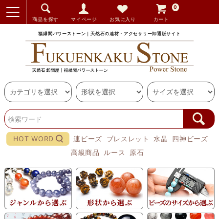
0
商品を探す
マイページ
お気に入り
カート
福縁閣パワーストーン｜天然石の連材・アクセサリー卸通販サイト
HOT WORD
連ビーズ
ブレスレット
水晶
四神ビーズ
高級商品
ルース
原石