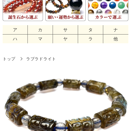
ア
カ
サ
タ
ナ
ハ
マ
ヤ
ラ
他
トップ
ラブラドライト