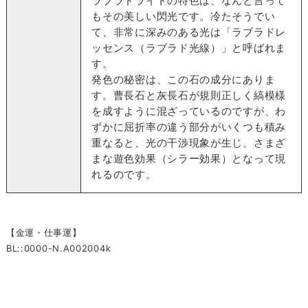
ラブラドライトの特色は、なんと言って
もその美しい閃光です。冷たそうでい
て、非常に深みのある光は「ラブラドレ
ッセンス（ラブラド光線）」と呼ばれま
す。
発色の秘密は、この石の成分にありま
す。曹長石と灰長石が規則正しく縞模様
を成すように混ざっているのですが、わ
ずかに屈折率の違う部分がいくつも積み
重なると、光の干渉現象が生じ、さまざ
まな遊色効果（シラー効果）となって現
れるのです。
【金運・仕事運】
BL::0000-N.A002004k