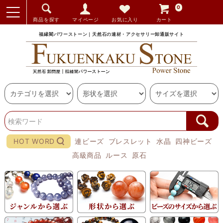
0
商品を探す
マイページ
お気に入り
カート
福縁閣パワーストーン｜天然石の連材・アクセサリー卸通販サイト
HOT WORD
連ビーズ
ブレスレット
水晶
四神ビーズ
高級商品
ルース
原石