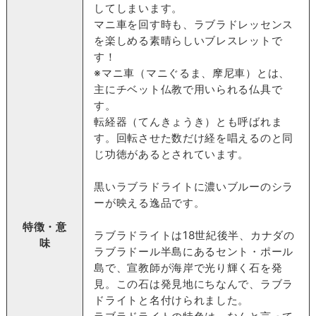
してしまいます。
マニ車を回す時も、ラブラドレッセンス
を楽しめる素晴らしいブレスレットで
す！
※マニ車（マニぐるま、摩尼車）とは、
主にチベット仏教で用いられる仏具で
す。
転経器（てんきょうき）とも呼ばれま
す。回転させた数だけ経を唱えるのと同
じ功徳があるとされています。
黒いラブラドライトに濃いブルーのシラ
ーが映える逸品です。
特徴・意
ラブラドライトは18世紀後半、カナダの
味
ラブラドール半島にあるセント・ポール
島で、宣教師が海岸で光り輝く石を発
見。この石は発見地にちなんで、ラブラ
ドライトと名付けられました。