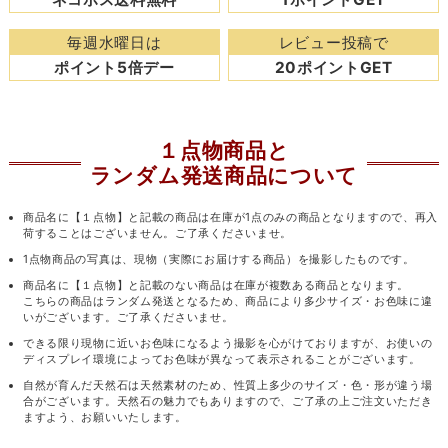
毎週水曜日は
レビュー投稿で
ポイント5倍デー
20ポイントGET
１点物商品と
ランダム発送商品について
商品名に【１点物】と記載の商品は在庫が1点のみの商品となりますので、再入
荷することはございません。ご了承くださいませ。
1点物商品の写真は、現物（実際にお届けする商品）を撮影したものです。
商品名に【１点物】と記載のない商品は在庫が複数ある商品となります。
こちらの商品はランダム発送となるため、商品により多少サイズ・お色味に違
いがございます。ご了承くださいませ。
できる限り現物に近いお色味になるよう撮影を心がけておりますが、お使いの
ディスプレイ環境によってお色味が異なって表示されることがございます。
自然が育んだ天然石は天然素材のため、性質上多少のサイズ・色・形が違う場
合がございます。天然石の魅力でもありますので、ご了承の上ご注文いただき
ますよう、お願いいたします。