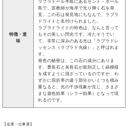
ラブラドール半島にあるセント・ポール
島で、宣教師が海岸で光り輝く石を発
見。この石は発見地にちなんで、ラブラ
ドライトと名付けられました。
ラブラドライトの特色は、なんと言って
特徴・意
もその美しい閃光です。冷たそうでい
味
て、非常に深みのある光は「ラブラドレ
ッセンス（ラブラド光線）」と呼ばれま
す。
発色の秘密は、この石の成分にありま
す。曹長石と灰長石が規則正しく縞模様
を成すように混ざっているのですが、わ
ずかに屈折率の違う部分がいくつも積み
重なると、光の干渉現象が生じ、さまざ
まな遊色効果（シラー効果）となって現
れるのです。
【金運・仕事運】