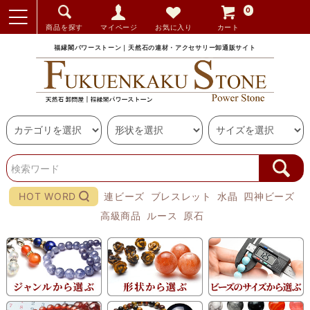
0
商品を探す
マイページ
お気に入り
カート
福縁閣パワーストーン｜天然石の連材・アクセサリー卸通販サイト
HOT WORD
連ビーズ
ブレスレット
水晶
四神ビーズ
高級商品
ルース
原石