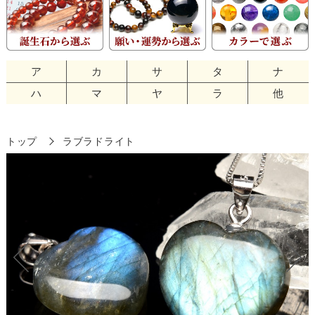
ア
カ
サ
タ
ナ
ハ
マ
ヤ
ラ
他
トップ
ラブラドライト