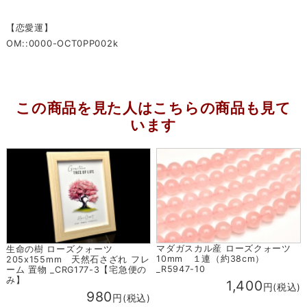
【恋愛運】
OM::0000-OCT0PP002k
この商品を見た人はこちらの商品も見て
います
マダガスカル産 ローズクォーツ
生命の樹 ローズクォーツ
10mm １連（約38cm）
205x155mm 天然石さざれ フレ
_R5947-10
ーム 置物 _CRG177-3【宅急便の
み】
1,400
円(税込)
980
円(税込)