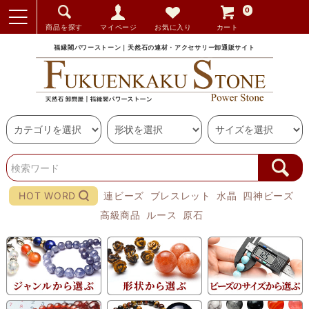
0
商品を探す
マイページ
お気に入り
カート
福縁閣パワーストーン｜天然石の連材・アクセサリー卸通販サイト
HOT WORD
連ビーズ
ブレスレット
水晶
四神ビーズ
高級商品
ルース
原石