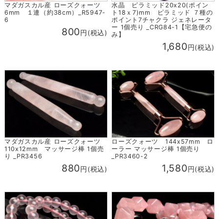
マダガスカル産 ローズクォーツ
水晶 ピラミッド20x20(ポイン
6mm １連（約38cm）_R5947-
ト18ｘ7)mm ピラミッド ７種の
6
ポイント7チャクラ ジェネレータ
ー 1個売り _CRG84-1【宅急便の
800
円(税込)
み】
1,680
円(税込)
マダガスカル産 ローズクォーツ
ローズクォーツ 144x57mm ロ
110x12mm マッサージ棒 1個売
ーラー マッサージ棒 1個売り
り _PR3456
_PR3460-2
880
1,580
円(税込)
円(税込)