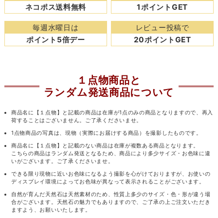
ネコポス送料無料
1ポイントGET
毎週水曜日は
レビュー投稿で
ポイント5倍デー
20ポイントGET
１点物商品と
ランダム発送商品について
商品名に【１点物】と記載の商品は在庫が1点のみの商品となりますので、再入
荷することはございません。ご了承くださいませ。
1点物商品の写真は、現物（実際にお届けする商品）を撮影したものです。
商品名に【１点物】と記載のない商品は在庫が複数ある商品となります。
こちらの商品はランダム発送となるため、商品により多少サイズ・お色味に違
いがございます。ご了承くださいませ。
できる限り現物に近いお色味になるよう撮影を心がけておりますが、お使いの
ディスプレイ環境によってお色味が異なって表示されることがございます。
自然が育んだ天然石は天然素材のため、性質上多少のサイズ・色・形が違う場
合がございます。天然石の魅力でもありますので、ご了承の上ご注文いただき
ますよう、お願いいたします。