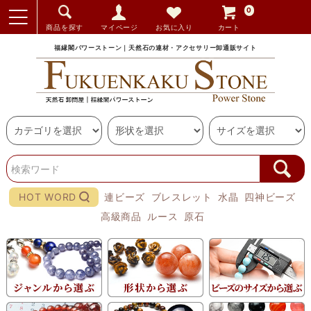
0
商品を探す
マイページ
お気に入り
カート
福縁閣パワーストーン｜天然石の連材・アクセサリー卸通販サイト
HOT WORD
連ビーズ
ブレスレット
水晶
四神ビーズ
高級商品
ルース
原石