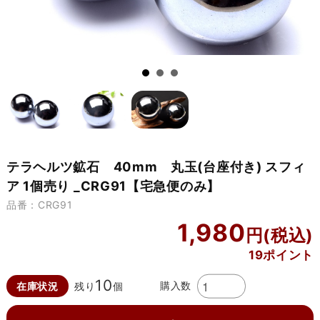
テラヘルツ鉱石 40mm 丸玉(台座付き) スフィ
ア 1個売り _CRG91【宅急便のみ】
品番：CRG91
1,980
19ポイント
10
購入数
在庫状況
残り
個