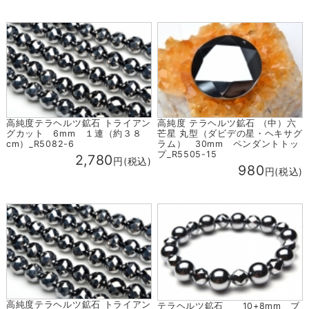
高純度テラヘルツ鉱石 トライアン
高純度 テラヘルツ鉱石 （中）六
グカット 6mm １連（約３８
芒星 丸型（ダビデの星・ヘキサグ
cm）_R5082-6
ラム） 30mm ペンダントトッ
プ_R5505-15
2,780
円(税込)
980
円(税込)
高純度テラヘルツ鉱石 トライアン
テラヘルツ鉱石 10+8mm ブ