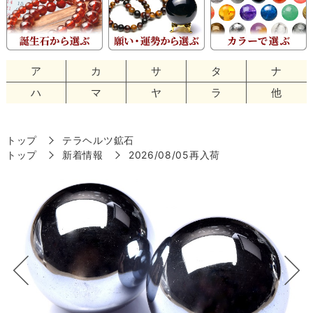
ア
カ
サ
タ
ナ
ハ
マ
ヤ
ラ
他
トップ
テラヘルツ鉱石
トップ
新着情報
2026/08/05再入荷