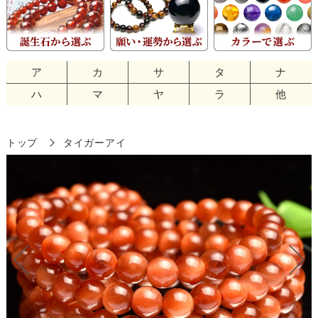
ア
カ
サ
タ
ナ
ハ
マ
ヤ
ラ
他
トップ
タイガーアイ