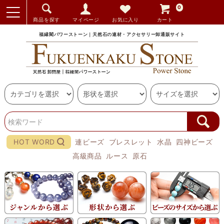
0
商品を探す
マイページ
お気に入り
カート
福縁閣パワーストーン｜天然石の連材・アクセサリー卸通販サイト
HOT WORD
連ビーズ
ブレスレット
水晶
四神ビーズ
高級商品
ルース
原石