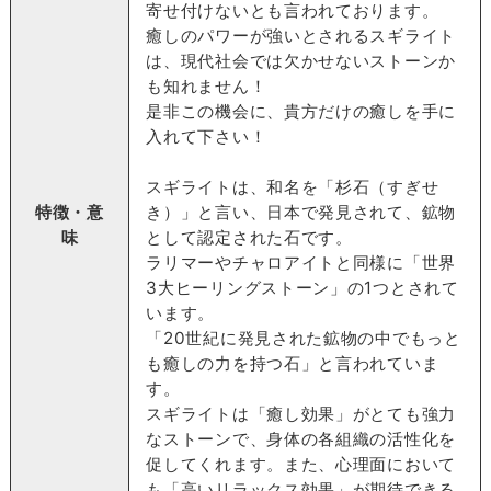
寄せ付けないとも言われております。
癒しのパワーが強いとされるスギライト
は、現代社会では欠かせないストーンか
も知れません！
是非この機会に、貴方だけの癒しを手に
入れて下さい！
スギライトは、和名を「杉石（すぎせ
特徴・意
き）」と言い、日本で発見されて、鉱物
味
として認定された石です。
ラリマーやチャロアイトと同様に「世界
3大ヒーリングストーン」の1つとされて
います。
「20世紀に発見された鉱物の中でもっと
も癒しの力を持つ石」と言われていま
す。
スギライトは「癒し効果」がとても強力
なストーンで、身体の各組織の活性化を
促してくれます。また、心理面において
も「高いリラックス効果」が期待できる