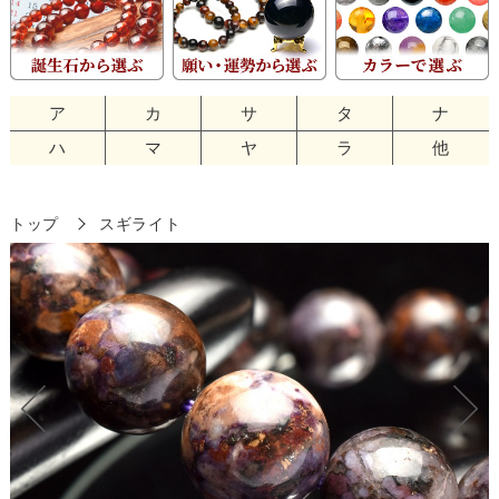
ア
カ
サ
タ
ナ
ハ
マ
ヤ
ラ
他
トップ
スギライト