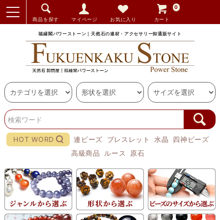
0
商品を探す
マイページ
お気に入り
カート
福縁閣パワーストーン｜天然石の連材・アクセサリー卸通販サイト
HOT WORD
連ビーズ
ブレスレット
水晶
四神ビーズ
高級商品
ルース
原石