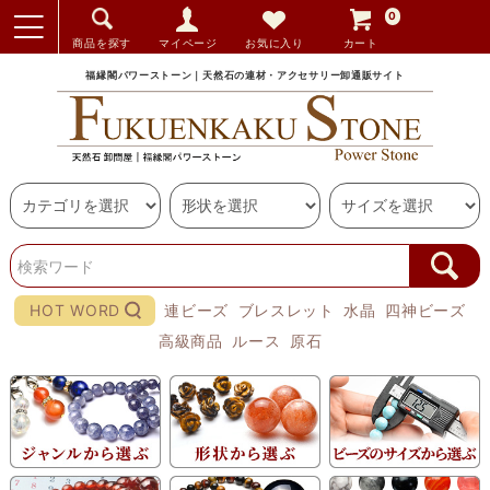
0
商品を探す
マイページ
お気に入り
カート
福縁閣パワーストーン｜天然石の連材・アクセサリー卸通販サイト
HOT WORD
連ビーズ
ブレスレット
水晶
四神ビーズ
高級商品
ルース
原石