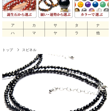
ア
カ
サ
タ
ナ
ハ
マ
ヤ
ラ
他
トップ
スピネル