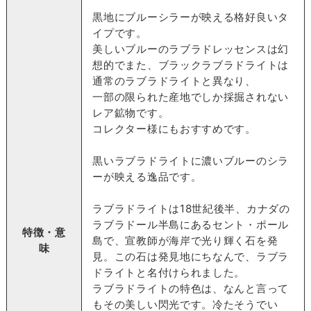
黒地にブルーシラーが映える格好良いタ
イプです。
美しいブルーのラブラドレッセンスは幻
想的でまた、ブラックラブラドライトは
通常のラブラドライトと異なり、
一部の限られた産地でしか採掘されない
レア鉱物です。
コレクター様にもおすすめです。
黒いラブラドライトに濃いブルーのシラ
ーが映える逸品です。
ラブラドライトは18世紀後半、カナダの
ラブラドール半島にあるセント・ポール
特徴・意
島で、宣教師が海岸で光り輝く石を発
味
見。この石は発見地にちなんで、ラブラ
ドライトと名付けられました。
ラブラドライトの特色は、なんと言って
もその美しい閃光です。冷たそうでい