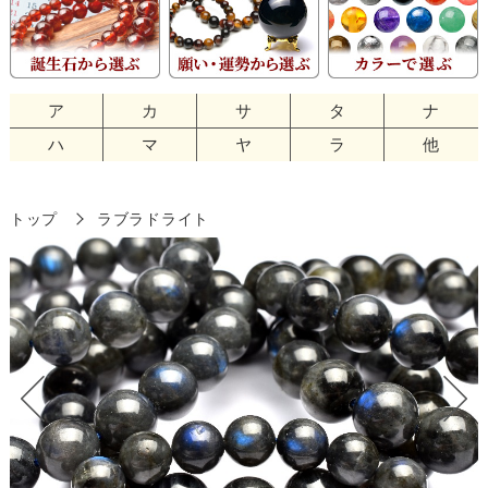
ア
カ
サ
タ
ナ
ハ
マ
ヤ
ラ
他
トップ
ラブラドライト