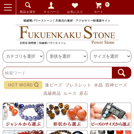
0
商品を探す
マイページ
お気に入り
カート
福縁閣パワーストーン｜天然石の連材・アクセサリー卸通販サイト
HOT WORD
連ビーズ
ブレスレット
水晶
四神ビーズ
高級商品
ルース
原石