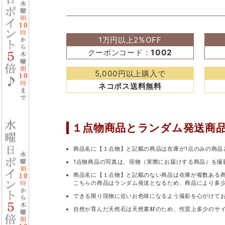
1万円以上2%OFF
クーポンコード：
1002
5,000円以上購入で
ネコポス送料無料
１点物商品と
ランダム発送商
商品名に【１点物】と記載の商品は在庫が1点のみの商品
1点物商品の写真は、現物（実際にお届けする商品）を撮
商品名に【１点物】と記載のない商品は在庫が複数ある
こちらの商品はランダム発送となるため、商品により多
できる限り現物に近いお色味になるよう撮影を心がけて
自然が育んだ天然石は天然素材のため、性質上多少のサ