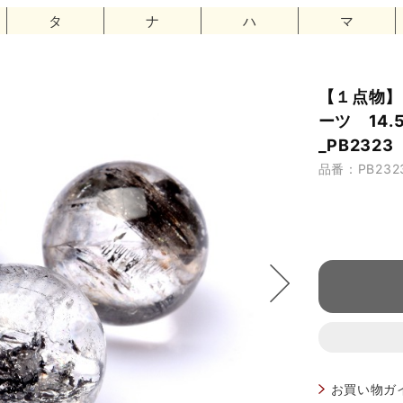
タ
ナ
ハ
マ
【１点物】
ーツ 14.
_PB2323
品番：PB232
お買い物ガ