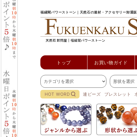
福縁閣パワーストーン｜天然石の連材・アクセサリー卸通販
トップ
お買い物ガイド
HOT WORD
連ビーズ
ブレスレット