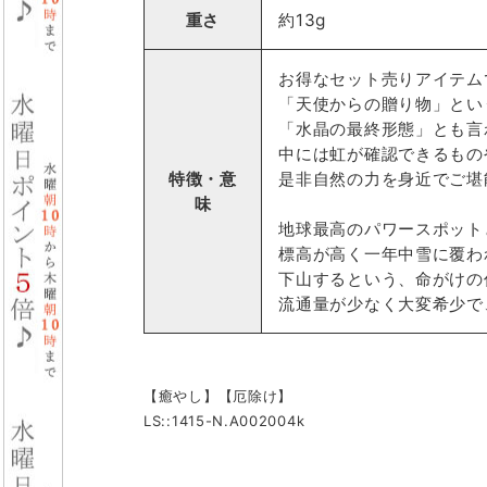
重さ
約13g
お得なセット売りアイテム
「天使からの贈り物」とい
「水晶の最終形態」とも言
中には虹が確認できるもの
特徴・意
是非自然の力を身近でご堪
味
地球最高のパワースポット
標高が高く一年中雪に覆わ
下山するという、命がけの
流通量が少なく大変希少で
【癒やし】【厄除け】
LS::1415-N.A002004k