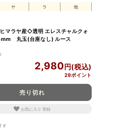
ヤ
ラ
他
ヒマラヤ産◇透明 エレスチャルクォ
5mm 丸玉(台座なし) ルース
3
2,980
29ポイント
売り切れ
お気に入り
イド