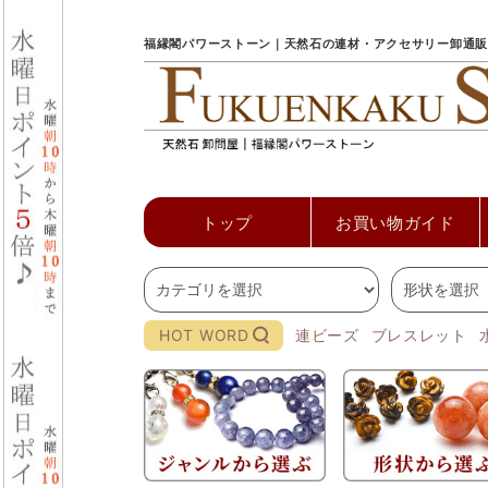
福縁閣パワーストーン｜天然石の連材・アクセサリー卸通販
トップ
お買い物ガイド
HOT WORD
連ビーズ
ブレスレット