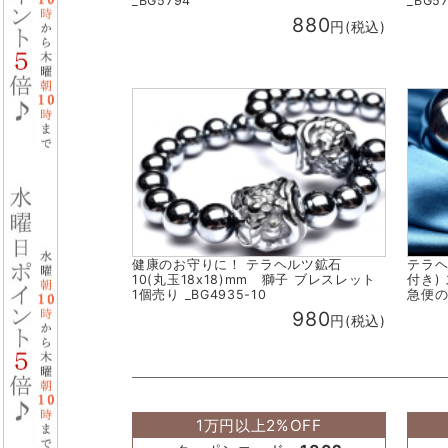
_BG5794
_BG5
880
円(税込)
健康のお守りに！ テラヘルツ鉱石
テラヘ
10(丸玉18x18)mm 獅子 ブレスレット
付き) 
1個売り _BG4935-10
急便
980
円(税込)
1万円以上2%OFF