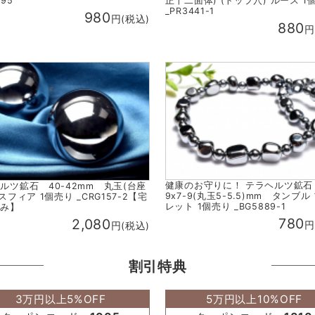
795
正十二面体) (トップ穴) ルース 1
_PR3441-1
980
円(税込)
880
円
健康のお守りに！ テラヘルツ鉱石
ルツ鉱石 40-42mm 丸玉(台座
9x7-9(丸玉5-5.5)mm タンブル
スフィア 1個売り _CRG157-2【宅
レット 1個売り _BG5889-1
のみ】
780
2,080
円
円(税込)
割引特典
3万円以上5%OFF
5万円以上10%OFF