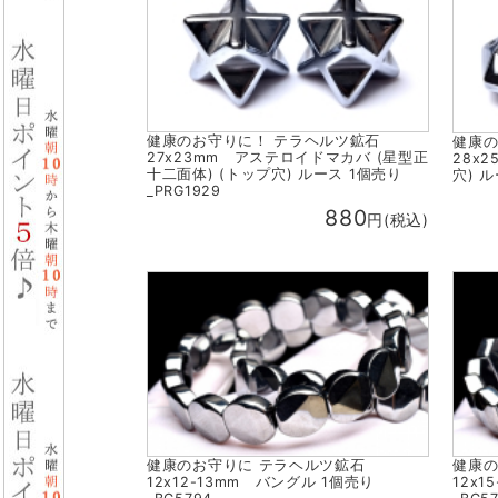
健康のお守りに！ テラヘルツ鉱石
健康
27x23mm アステロイドマカバ (星型正
28x
十二面体) (トップ穴) ルース 1個売り
穴) ル
_PRG1929
880
円(税込)
健康のお守りに テラヘルツ鉱石
健康
12x12-13mm バングル 1個売り
12x