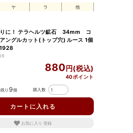
ヤ
ラ
他
りに！ テラヘルツ鉱石 34mm コ
アングルカット(トップ穴) ルース 1個
1928
28
880
40ポイント
9
購入数
残り
個
カートに入れる
お気に入り