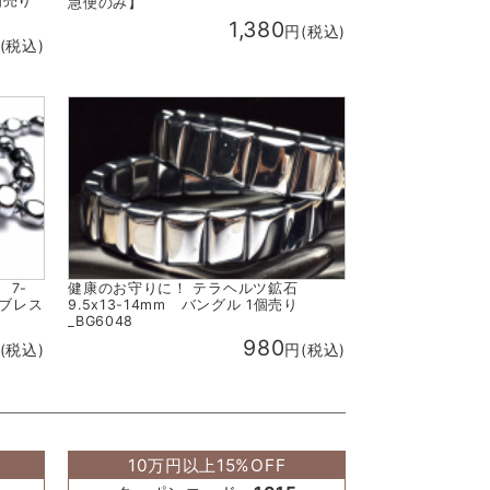
個売り
急便のみ】
1,380
円(税込)
(税込)
 7-
健康のお守りに！ テラヘルツ鉱石
 ブレス
9.5x13-14mm バングル 1個売り
_BG6048
980
(税込)
円(税込)
10万円以上15%OFF