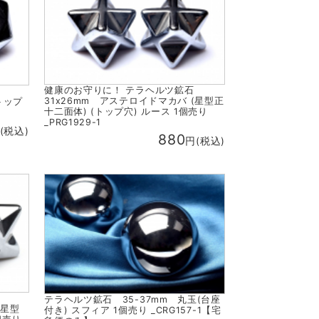
健康のお守りに！ テラヘルツ鉱石
石
31x26mm アステロイドマカバ (星型正
トップ
十二面体) (トップ穴) ルース 1個売り
_PRG1929-1
(税込)
880
円(税込)
石
テラヘルツ鉱石 35-37mm 丸玉(台座
(星型
付き) スフィア 1個売り _CRG157-1【宅