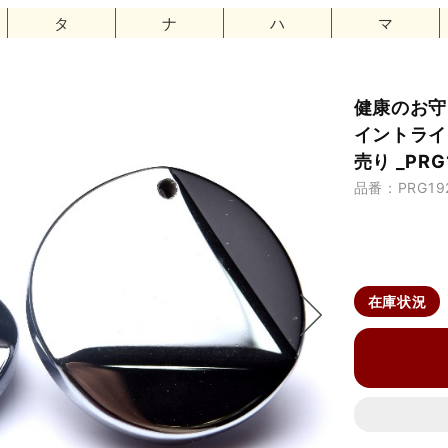
タ
ナ
ハ
マ
健康のお守
イントライ
売り _PRG
品番：PRG19
在庫状況