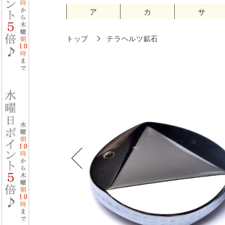
ア
カ
サ
トップ
テラヘルツ鉱石