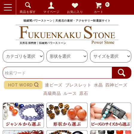
0
商品を探す
マイページ
お気に入り
カート
福縁閣パワーストーン｜天然石の連材・アクセサリー卸通販サイト
HOT WORD
連ビーズ
ブレスレット
水晶
四神ビーズ
高級商品
ルース
原石