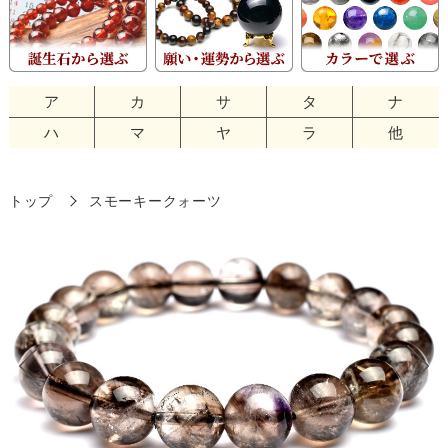
ア
カ
サ
タ
ナ
ハ
マ
ヤ
ラ
他
トップ
スモーキークォーツ