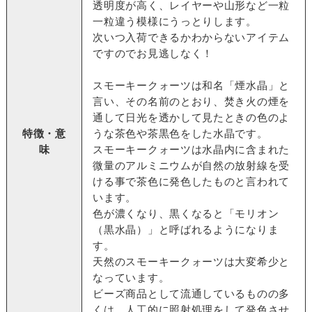
透明度が高く、レイヤーや山形など一粒
一粒違う模様にうっとりします。
次いつ入荷できるかわからないアイテム
ですのでお見逃しなく！
スモーキークォーツは和名「煙水晶」と
言い、その名前のとおり、焚き火の煙を
通して日光を透かして見たときの色のよ
特徴・意
うな茶色や茶黒色をした水晶です。
味
スモーキークォーツは水晶内に含まれた
微量のアルミニウムが自然の放射線を受
ける事で茶色に発色したものと言われて
います。
色が濃くなり、黒くなると「モリオン
（黒水晶）」と呼ばれるようになりま
す。
天然のスモーキークォーツは大変希少と
なっています。
ビーズ商品として流通しているものの多
くは、人工的に照射処理をして発色させ