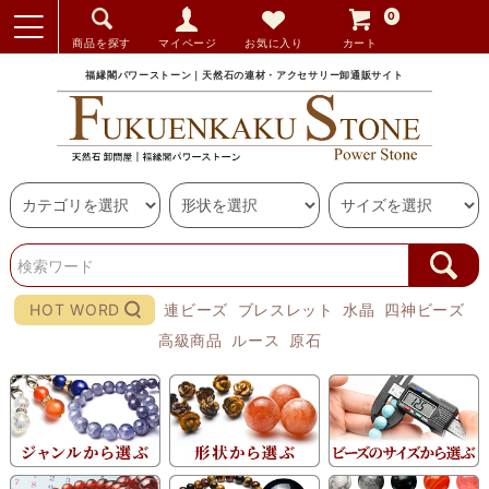
0
商品を探す
マイページ
お気に入り
カート
福縁閣パワーストーン｜天然石の連材・アクセサリー卸通販サイト
HOT WORD
連ビーズ
ブレスレット
水晶
四神ビーズ
高級商品
ルース
原石