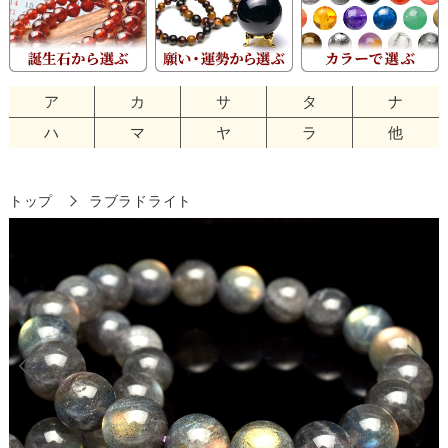
ア
カ
サ
タ
ナ
ハ
マ
ヤ
ラ
他
トップ
ラブラドライト