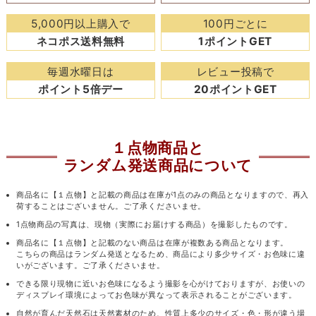
5,000円以上購入で
100円ごとに
ネコポス送料無料
1ポイントGET
毎週水曜日は
レビュー投稿で
ポイント5倍デー
20ポイントGET
１点物商品と
ランダム発送商品について
商品名に【１点物】と記載の商品は在庫が1点のみの商品となりますので、再入
荷することはございません。ご了承くださいませ。
1点物商品の写真は、現物（実際にお届けする商品）を撮影したものです。
商品名に【１点物】と記載のない商品は在庫が複数ある商品となります。
こちらの商品はランダム発送となるため、商品により多少サイズ・お色味に違
いがございます。ご了承くださいませ。
できる限り現物に近いお色味になるよう撮影を心がけておりますが、お使いの
ディスプレイ環境によってお色味が異なって表示されることがございます。
自然が育んだ天然石は天然素材のため、性質上多少のサイズ・色・形が違う場