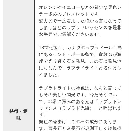
オレンジやイエローなどの希少な暖色シ
ラー多めのブレスレットです。
魅力的で一度着用した時から虜になって
しまうほどのラブラドレッセンスを是非
お手元でご堪能くださいませ。
18世紀後半、カナダのラブラドール半島
にあるセント・ポール島で、宣教師が海
岸で光り輝く石を発見。この石は発見地
にちなんで、ラブラドライトと名付けら
れました。
ラブラドライトの特色は、なんと言って
もその美しい閃光です。冷たそうでい
て、非常に深みのある光は「ラブラドレ
ッセンス（ラブラド光線）」と呼ばれま
特徴・意
す。
味
発色の秘密は、この石の成分にありま
す。曹長石と灰長石が規則正しく縞模様