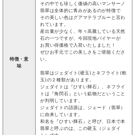
その中でも珍しく価値の高いマンサーノ
翡翠は全体的に青みがあるのが特徴で
その美しい色はグアマテラブルーと言わ
れています。
産出量が少なく、年々高騰している天然
石の一つですが、今回現地バイヤーが
お買い得価格で入荷いたしました！
ぜひお手元でこの美しさをご堪能くださ
特徴・意
い。
味
翡翠はジェダイト(硬玉)とネフライト(軟
玉)の２種類があります。
ジェダイトは『ひすい輝石』、ネフライ
トは『角閃石』という鉱物だということ
が判明しています。
ジェダイトの語源は、ジェード（翡翠）
に由来しています。
和名を『ひすい輝石』と呼び、日本で本
翡翠と呼ぶのは、この硬玉（ジェダイ