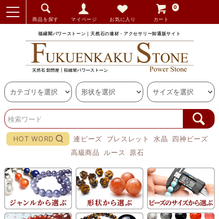
0
商品を探す
マイページ
お気に入り
カート
福縁閣パワーストーン｜天然石の連材・アクセサリー卸通販サイト
HOT WORD
連ビーズ
ブレスレット
水晶
四神ビーズ
高級商品
ルース
原石