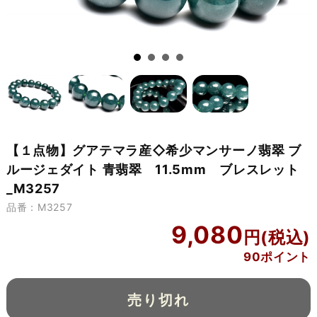
【１点物】グアテマラ産◇希少マンサーノ翡翠 ブ
ルージェダイト 青翡翠 11.5mm ブレスレット
_M3257
品番：M3257
9,080
90ポイント
売り切れ