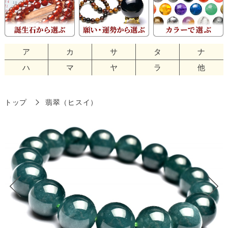
ア
カ
サ
タ
ナ
ハ
マ
ヤ
ラ
他
トップ
翡翠（ヒスイ）