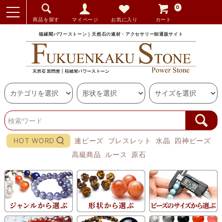
0
商品を探す
マイページ
お気に入り
カート
福縁閣パワーストーン｜天然石の連材・アクセサリー卸通販サイト
HOT WORD
連ビーズ
ブレスレット
水晶
四神ビーズ
高級商品
ルース
原石